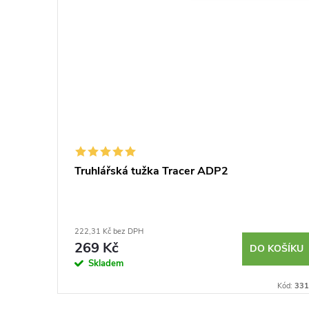
Truhlářská tužka Tracer ADP2
222,31 Kč bez DPH
269 Kč
KOŠÍKU
DO KOŠÍKU
Skladem
Kód:
230035
Kód:
331