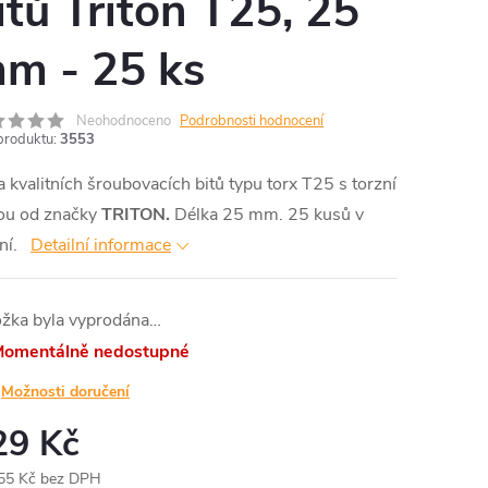
itů Triton T25, 25
m - 25 ks
Neohodnoceno
Podrobnosti hodnocení
produktu:
3553
 kvalitních šroubovacích bitů typu torx T25 s torzní
ou od značky
TRITON.
Délka 25 mm. 25 kusů v
ní.
Detailní informace
ožka byla vyprodána…
omentálně nedostupné
Možnosti doručení
29 Kč
55 Kč bez DPH