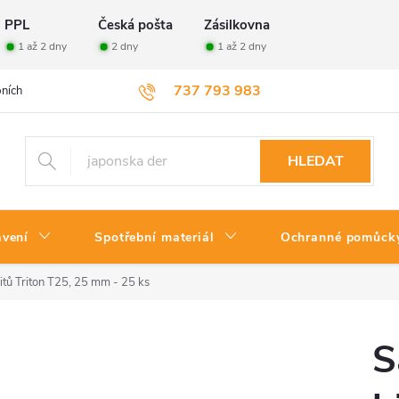
PPL
Česká pošta
Zásilkovna
1 až 2 dny
2 dny
1 až 2 dny
737 793 983
ních údajů
Velkoobchod
Vrácení zboží
HLEDAT
avení
Spotřební materiál
Ochranné pomůck
tů Triton T25, 25 mm - 25 ks
S