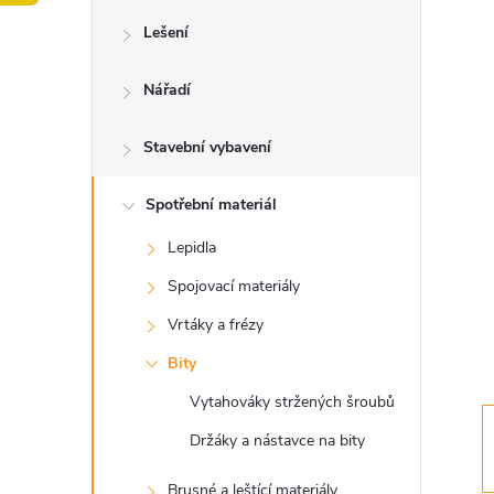
o
Lešení
s
Nářadí
t
Stavební vybavení
r
a
Spotřební materiál
Lepidla
n
Spojovací materiály
n
Vrtáky a frézy
Bity
í
Vytahováky stržených šroubů
p
Držáky a nástavce na bity
Brusné a leštící materiály