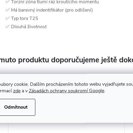
✅ Torzní zóna tlumí ráz kroutícího momentu
✅ Má barevný indentifikátor (pro odlišení)
✅ Typ torx T25
✅ Dlouhá životnost
muto produktu doporučujeme ještě dok
ubory cookie. Dalším procházením tohoto webu vyjadřujete souh
ormací
zde
a v
Zásadách ochrany soukromí Google
.
Odmítnout