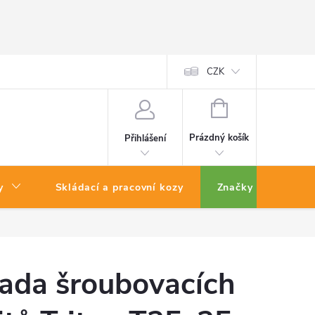
CZK
NÁKUPNÍ
KOŠÍK
Prázdný košík
Přihlášení
y
Skládací a pracovní kozy
Značky
ada šroubovacích