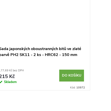
Sada japonských oboustranných bitů ve zlaté
Japonsk
barvě PH2 SK11 - 2 ks - HRC62 - 150 mm
bitů PH
177,69 Kč bez DPH
119,83 Kč 
215 Kč
DO KOŠÍKU
145 K
Skladem
Sklad
Kód:
10972