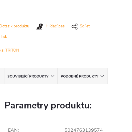
ná
:
Dotaz k produktu
Hlídací pes
Sdílet
Tisk
ka:
TRITON
SOUVISEJÍCÍ PRODUKTY
PODOBNÉ PRODUKTY
Parametry produktu:
EAN
:
5024763139574