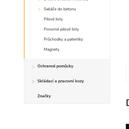
a
Sekáče do betonu
n
Pilové listy
e
Ponorné pilové listy
Průchodky a patentky
l
Magnety
Ochranné pomůcky
Skládací a pracovní kozy
Značky