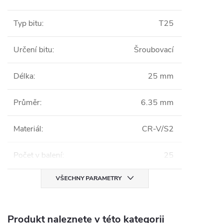
Typ bitu
:
T25
Určení bitu
:
Šroubovací
Délka
:
25 mm
Průměr
:
6.35 mm
Materiál
:
CR-V/S2
Počet v balení
:
25
VŠECHNY PARAMETRY
Produkt naleznete v této kategorii