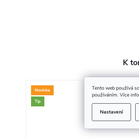
K to
Tento web používá so
Novinka
používáním. Více inf
Tip
Nastavení