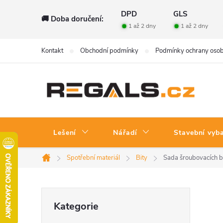
Přejít
DPD
GLS
🚚 Doba doručení:
na
1 až 2 dny
1 až 2 dny
obsah
Kontakt
Obchodní podmínky
Podmínky ochrany osob
Lešení
Nářadí
Stavební vyb
Spotřební materiál
Bity
Sada šroubovacích bi
Domů
P
Přeskočit
Kategorie
kategorie