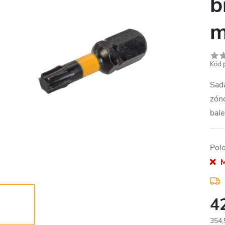
b
m
Kód 
Sada
zón
bale
Pol
M
4
354,