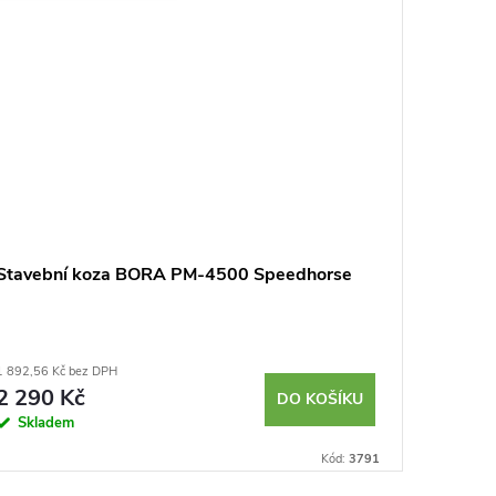
Stavební koza BORA PM-4500 Speedhorse
Pracovn
1 892,56 Kč bez DPH
2 388,43 K
2 290 Kč
2 890
DO KOŠÍKU
Skladem
Sklad
Kód:
3791