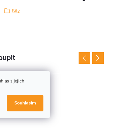
Bity
oupit
las s jejich
Tip
Souhlasím