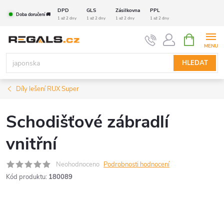
Přejít
DPD
GLS
Zásilkovna
PPL
Doba doručení 🚚
na
1 až 2 dny
1 až 2 dny
1 až 2 dny
1 až 2 dny
obsah
NÁKUPNÍ
KOŠÍK
HLEDAT
Díly lešení RUX Super
Schodišťové zábradlí
vnitřní
Neohodnoceno
Podrobnosti hodnocení
Kód produktu:
180089