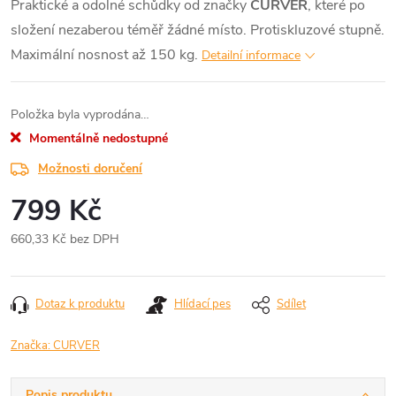
Praktické a odolné schůdky od značky
CURVER
, které po
složení nezaberou téměř žádné místo. Protiskluzové stupně.
Maximální nosnost až 150 kg.
Detailní informace
Položka byla vyprodána…
Momentálně nedostupné
Možnosti doručení
799 Kč
660,33 Kč bez DPH
Měrná
cena:
Dotaz k produktu
Hlídací pes
Sdílet
Značka:
CURVER
Popis produktu