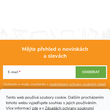
Mějte přehled o novinkách
a slevách
Z
á
E-mail
ODEBÍRAT
p
Vložením e-mailu souhlasíte s
podmínkami ochrany osobních údajů
a
Tento web používá soubory cookie. Dalším procházením
tohoto webu vyjadřujete souhlas s jejich používáním.
Dodatečné informace
t
Více informací
zde
a v
Zásadách ochrany soukromí