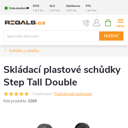
Přejít
DPD
GLS
Zásilkovna
PPL
Doba doručení 🚚
na
1 až 2 dny
1 až 2 dny
1 až 2 dny
1 až 2 dny
obsah
NÁKUPNÍ
KOŠÍK
HLEDAT
Schůdky a stoličky
Skládací plastové schůdky
Step Tall Double
1 hodnocení
Podrobnosti hodnocení
Kód produktu:
3269