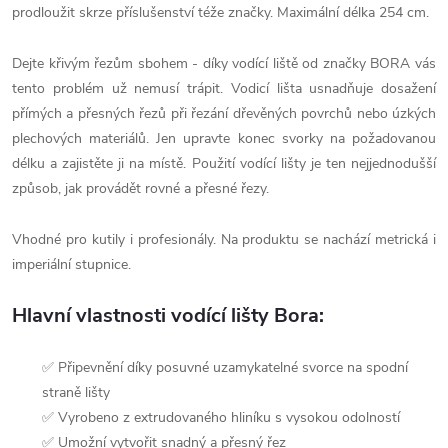
prodloužit skrze příslušenství téže značky. Maximální délka 254 cm.
Dejte křivým řezům sbohem - díky vodící liště od značky BORA vás
tento problém už nemusí trápit. Vodicí lišta usnadňuje dosažení
přímých a přesných řezů při řezání dřevěných povrchů nebo úzkých
plechových materiálů. Jen upravte konec svorky na požadovanou
délku a zajistěte ji na místě. Použití vodící lišty je ten nejjednodušší
způsob, jak provádět rovné a přesné řezy.
Vhodné pro kutily i profesionály. Na produktu se nachází metrická i
imperiální stupnice.
Hlavní vlastnosti vodící lišty Bora:
✅ Připevnění díky posuvné uzamykatelné svorce na spodní
straně lišty
✅ Vyrobeno z extrudovaného hliníku s vysokou odolností
✅ Umožní vytvořit snadný a přesný řez