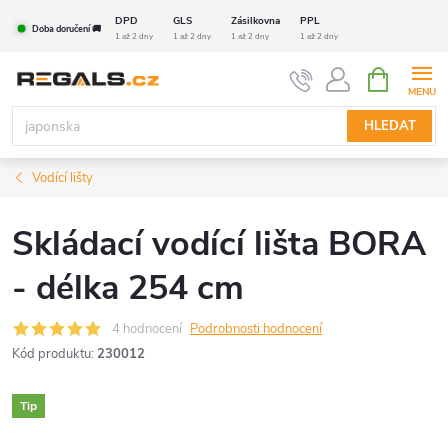
Přejít
DPD
GLS
Zásilkovna
PPL
Doba doručení 🚚
na
1 až 2 dny
1 až 2 dny
1 až 2 dny
1 až 2 dny
obsah
NÁKUPNÍ
KOŠÍK
HLEDAT
Vodící lišty
Skládací vodící lišta BORA
- délka 254 cm
4 hodnocení
Podrobnosti hodnocení
Kód produktu:
230012
Tip