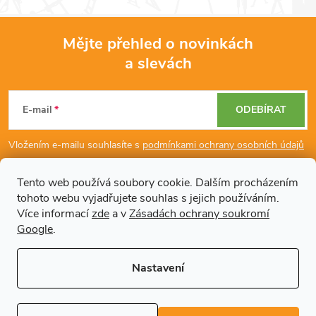
Mějte přehled o novinkách
a slevách
Z
á
E-mail
ODEBÍRAT
p
Vložením e-mailu souhlasíte s
podmínkami ochrany osobních údajů
a
Tento web používá soubory cookie. Dalším procházením
tohoto webu vyjadřujete souhlas s jejich používáním.
Dodatečné informace
t
Více informací
zde
a v
Zásadách ochrany soukromí
Google
.
í
Články
Nastavení
Copyright 2026
Regals.cz
. Všechna práva vyhrazena.
Upravit nastavení
cookies