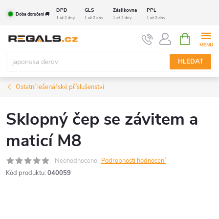
Přejít
DPD
GLS
Zásilkovna
PPL
Doba doručení 🚚
na
1 až 2 dny
1 až 2 dny
1 až 2 dny
1 až 2 dny
obsah
NÁKUPNÍ
KOŠÍK
HLEDAT
Ostatní lešenářské příslušenství
Sklopný čep se závitem a
maticí M8
Neohodnoceno
Podrobnosti hodnocení
Kód produktu:
040059