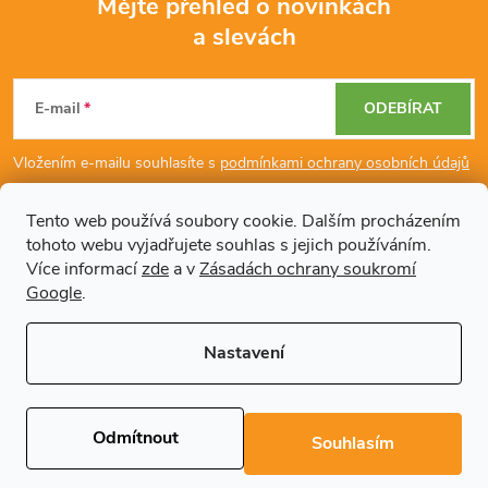
Mějte přehled o novinkách
a slevách
Z
á
E-mail
ODEBÍRAT
p
Vložením e-mailu souhlasíte s
podmínkami ochrany osobních údajů
a
Tento web používá soubory cookie. Dalším procházením
tohoto webu vyjadřujete souhlas s jejich používáním.
Dodatečné informace
t
Více informací
zde
a v
Zásadách ochrany soukromí
Google
.
í
Články
Nastavení
Copyright 2026
Regals.cz
. Všechna práva vyhrazena.
Upravit nastavení
cookies
Odmítnout
Souhlasím
Vytvořil Shoptet Premium