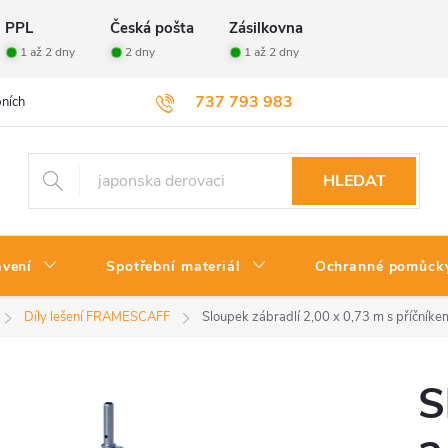
PPL
Česká pošta
Zásilkovna
1 až 2 dny
2 dny
1 až 2 dny
737 793 983
ních údajů
Velkoobchod
Vrácení zboží
HLEDAT
avení
Spotřební materiál
Ochranné pomůck
Díly lešení FRAMESCAFF
Sloupek zábradlí 2,00 x 0,73 m s příčníke
S