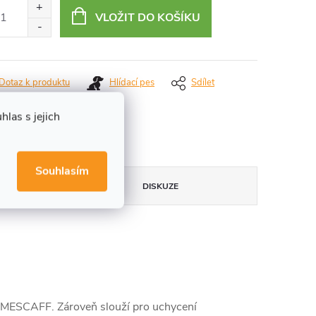
:
VLOŽIT DO KOŠÍKU
Dotaz k produktu
Hlídací pes
Sdílet
Tisk
las s jejich
Souhlasím
DISKUZE
RAMESCAFF. Zároveň slouží pro uchycení