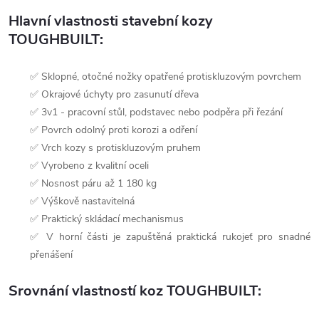
Hlavní vlastnosti stavební kozy
TOUGHBUILT:
✅ Sklopné, otočné nožky opatřené protiskluzovým povrchem
✅ Okrajové úchyty pro zasunutí dřeva
✅ 3v1 - pracovní stůl, podstavec nebo podpěra při řezání
✅ Povrch odolný proti korozi a odření
✅ Vrch kozy s protiskluzovým pruhem
✅ Vyrobeno z kvalitní oceli
✅ Nosnost páru až 1 180 kg
✅ Výškově nastavitelná
✅ Praktický skládací mechanismus
✅ V horní části je zapuštěná praktická rukojeť pro snadné
přenášení
Srovnání vlastností koz TOUGHBUILT: