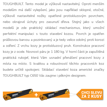
TOUGHBUILT. Tento model je výškově nastavitelný. Oproti menším
modelům má další vylepšení, jako jsou například sklopné, otočné,
výškově nastavitelné nožky opatřené protiskluzovým povrchem,
nebo okrajové úchyty pro zasunutí dřeva. Stejný jako u všech
modelů je zde praktický skládací mechanismus, který umožní
perfektní manipulaci s touto stavební kozou. Povrch je opatřen
práškovou barvou a pozinkovaný a je tedy velice odolný proti korozi
a odření. Z vrchu kozy je protiskluzový pruh. Konstrukce pracovní
kozy je z ocele. Nosnost páru je 1 180 kg. V horní části je zapuštěná
praktická rukojeť, která Vám usnadní přenášení pracovní kozy z
místa na místo. S kvalitou a robustností těchto pracovních koz
budete určitě spokojeni. Skládací stavební koza americké značky
TOUGHBUILT typ C650 Vás zaujme i pěkným designem.