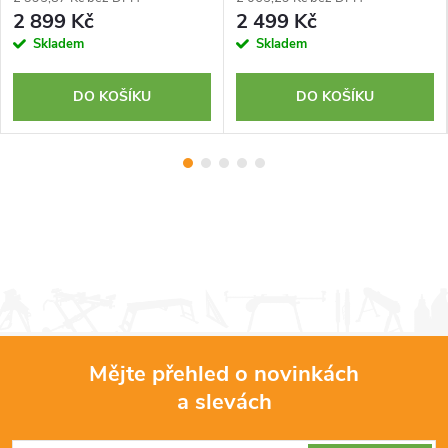
2 899 Kč
2 499 Kč
Skladem
Skladem
DO KOŠÍKU
DO KOŠÍKU
Mějte přehled o novinkách
a slevách
Z