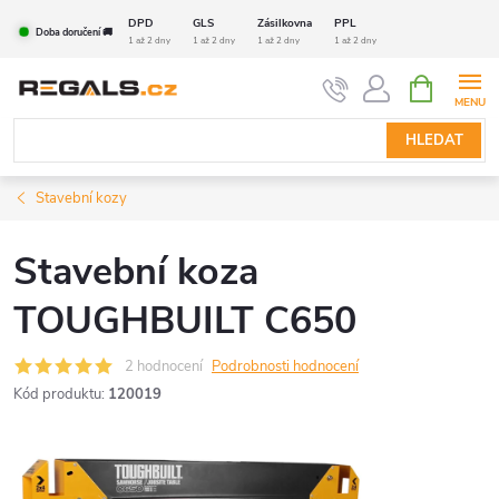
Přejít
DPD
GLS
Zásilkovna
PPL
Doba doručení 🚚
na
1 až 2 dny
1 až 2 dny
1 až 2 dny
1 až 2 dny
obsah
NÁKUPNÍ
KOŠÍK
HLEDAT
Stavební kozy
Stavební koza
TOUGHBUILT C650
2 hodnocení
Podrobnosti hodnocení
Kód produktu:
120019