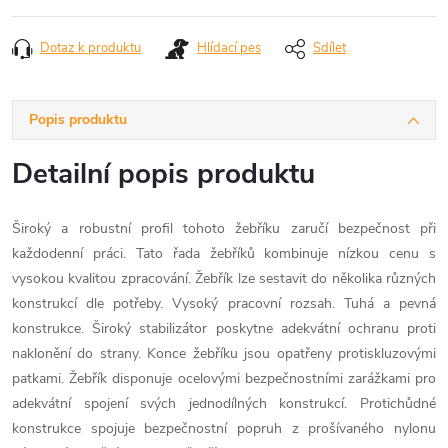
cena:
Dotaz k produktu
Hlídací pes
Sdílet
Popis produktu
Detailní popis produktu
Široký a robustní profil tohoto žebříku zaručí bezpečnost při
každodenní práci. Tato řada žebříků kombinuje nízkou cenu s
vysokou kvalitou zpracování. Žebřík lze sestavit do několika různých
konstrukcí dle potřeby. Vysoký pracovní rozsah. Tuhá a pevná
konstrukce. Široký stabilizátor poskytne adekvátní ochranu proti
naklonění do strany. Konce žebříku jsou opatřeny protiskluzovými
patkami. Žebřík disponuje ocelovými bezpečnostními zarážkami pro
adekvátní spojení svých jednodílných konstrukcí. Protichůdné
konstrukce spojuje bezpečnostní popruh z prošívaného nylonu