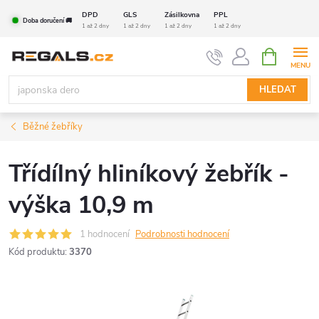
Přejít
DPD
GLS
Zásilkovna
PPL
Doba doručení 🚚
na
1 až 2 dny
1 až 2 dny
1 až 2 dny
1 až 2 dny
obsah
NÁKUPNÍ
KOŠÍK
HLEDAT
Běžné žebříky
Třídílný hliníkový žebřík -
výška 10,9 m
1 hodnocení
Podrobnosti hodnocení
Kód produktu:
3370