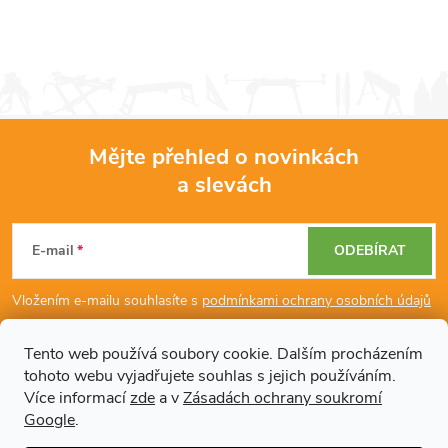
Mějte přehled o novinkách
a slevách
Z
á
E-mail
ODEBÍRAT
p
Vložením e-mailu souhlasíte s
podmínkami ochrany osobních údajů
a
Tento web používá soubory cookie. Dalším procházením
tohoto webu vyjadřujete souhlas s jejich používáním.
Dodatečné informace
t
Více informací
zde
a v
Zásadách ochrany soukromí
Google
.
Články