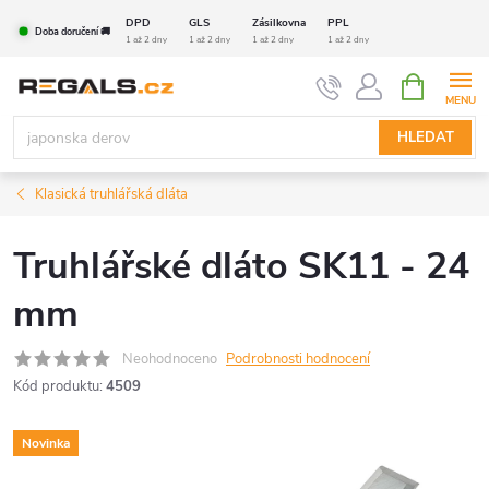
Přejít
DPD
GLS
Zásilkovna
PPL
Doba doručení 🚚
na
1 až 2 dny
1 až 2 dny
1 až 2 dny
1 až 2 dny
obsah
NÁKUPNÍ
KOŠÍK
HLEDAT
Klasická truhlářská dláta
Truhlářské dláto SK11 - 24
mm
Neohodnoceno
Podrobnosti hodnocení
Kód produktu:
4509
Novinka