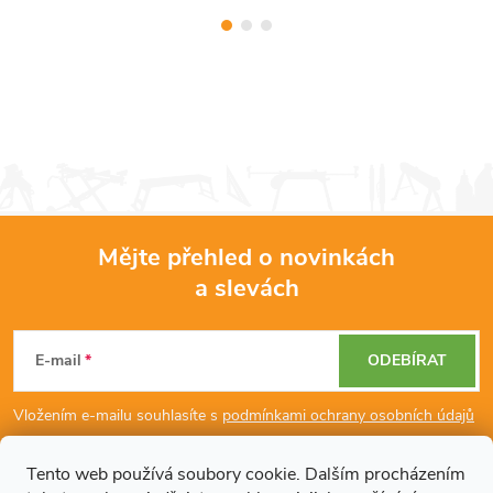
Mějte přehled o novinkách
a slevách
Z
á
E-mail
ODEBÍRAT
p
Vložením e-mailu souhlasíte s
podmínkami ochrany osobních údajů
a
Tento web používá soubory cookie. Dalším procházením