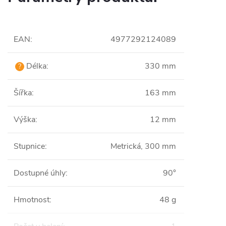
EAN
:
4977292124089
Délka
:
330 mm
?
Šířka
:
163 mm
Výška
:
12 mm
Stupnice
:
Metrická, 300 mm
Dostupné úhly
:
90°
Hmotnost
:
48 g