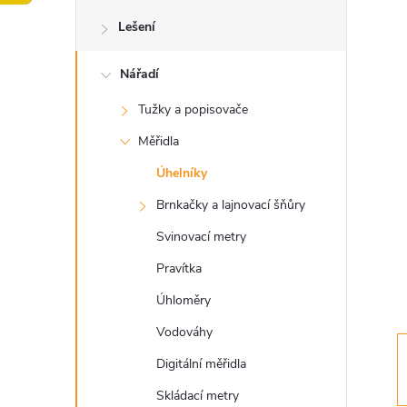
o
Lešení
s
Nářadí
t
Tužky a popisovače
r
Měřidla
a
Úhelníky
Brnkačky a lajnovací šňůry
n
Svinovací metry
n
Pravítka
Úhloměry
í
Vodováhy
p
Digitální měřidla
Skládací metry