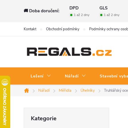
Přejít
DPD
GLS
🚚 Doba doručení:
na
1 až 2 dny
1 až 2 dny
obsah
Kontakt
Obchodní podmínky
Podmínky ochrany osob
Lešení
Nářadí
Stavební vyb
Nářadí
Měřidla
Úhelníky
Truhlářský oc
Domů
P
Přeskočit
Kategorie
kategorie