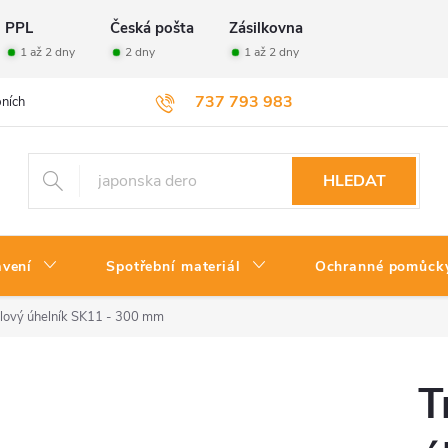
PPL
Česká pošta
Zásilkovna
1 až 2 dny
2 dny
1 až 2 dny
737 793 983
ních údajů
Velkoobchod
Vrácení zboží
HLEDAT
avení
Spotřební materiál
Ochranné pomůck
elový úhelník SK11 - 300 mm
T