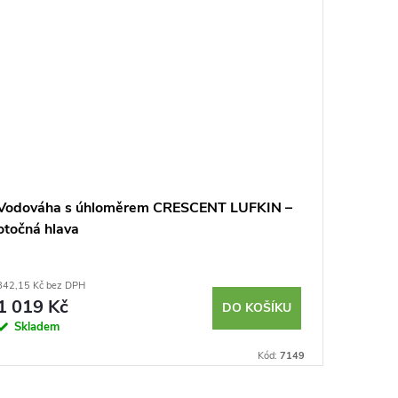
Vodováha s úhloměrem CRESCENT LUFKIN –
Pracov
otočná hlava
H800 - 
842,15 Kč bez DPH
4 627,27 K
1 019 Kč
5 599
DO KOŠÍKU
Skladem
Sklad
Kód:
7149