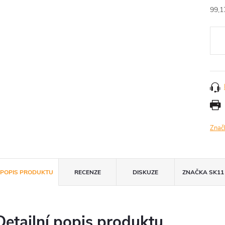
99,1
Měr
cena
Znač
POPIS PRODUKTU
RECENZE
DISKUZE
ZNAČKA
SK11
Detailní popis produktu