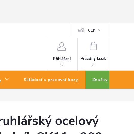
CZK
NÁKUPNÍ
KOŠÍK
Prázdný košík
Přihlášení
y
Skládací a pracovní kozy
Značky
ruhlářský ocelový