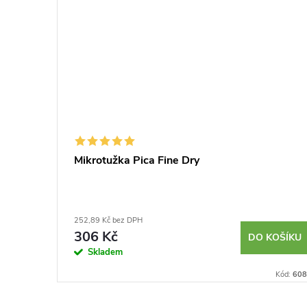
I
Mikrotužka Pica Fine Dry
252,89 Kč bez DPH
306 Kč
KOŠÍKU
DO KOŠÍKU
Skladem
Kód:
100743
Kód:
608