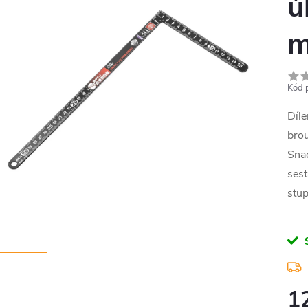
ú
Kód 
Díle
brou
Snad
ses
stu
1