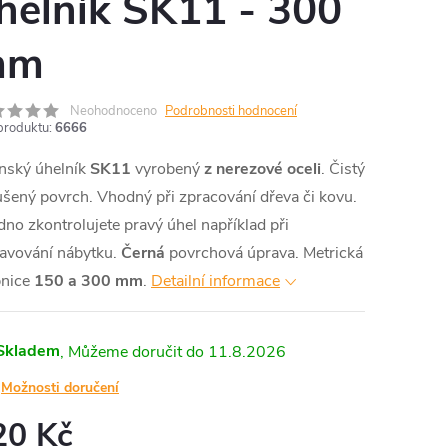
helník SK11 - 300
mm
Neohodnoceno
Podrobnosti hodnocení
produktu:
6666
nský úhelník
SK11
vyrobený
z nerezové oceli
. Čistý
šený povrch. Vhodný při zpracování dřeva či kovu.
no zkontrolujete pravý úhel například při
tavování nábytku.
Černá
povrchová úprava. Metrická
pnice
150 a 300 mm
.
Detailní informace
Skladem
11.8.2026
Možnosti doručení
20 Kč