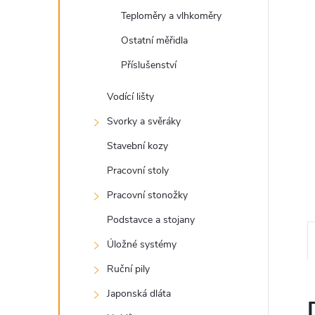
a
Teploměry a vlhkoměry
n
Ostatní měřidla
e
Příslušenství
l
Vodící lišty
Svorky a svěráky
Stavební kozy
Pracovní stoly
Pracovní stonožky
Podstavce a stojany
Úložné systémy
Ruční pily
Japonská dláta