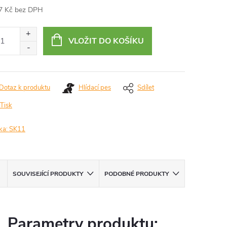
7 Kč bez DPH
ná
:
VLOŽIT DO KOŠÍKU
Dotaz k produktu
Hlídací pes
Sdílet
Tisk
ka:
SK11
SOUVISEJÍCÍ PRODUKTY
PODOBNÉ PRODUKTY
Parametry produktu: