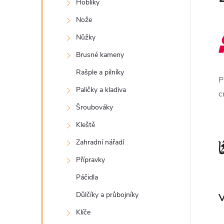
Hoblíky
Nože
Nůžky
Brusné kameny
Rašple a pilníky
P
Paličky a kladiva
c
Šroubováky
Kleště
Zahradní nářadí
Přípravky
Páčidla
Důlčíky a průbojníky
V
Klíče