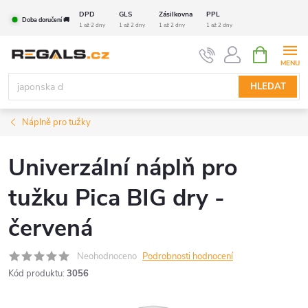
Přejít
DPD
GLS
Zásilkovna
PPL
Doba doručení 🚚
na
1 až 2 dny
1 až 2 dny
1 až 2 dny
1 až 2 dny
obsah
NÁKUPNÍ
KOŠÍK
HLEDAT
Náplně pro tužky
Univerzální náplň pro
tužku Pica BIG dry -
červená
Neohodnoceno
Podrobnosti hodnocení
Kód produktu:
3056