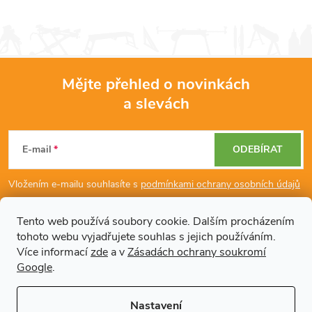
Mějte přehled o novinkách
a slevách
Z
á
E-mail
ODEBÍRAT
p
Vložením e-mailu souhlasíte s
podmínkami ochrany osobních údajů
a
Tento web používá soubory cookie. Dalším procházením
tohoto webu vyjadřujete souhlas s jejich používáním.
Dodatečné informace
t
Více informací
zde
a v
Zásadách ochrany soukromí
Google
.
í
Články
Nastavení