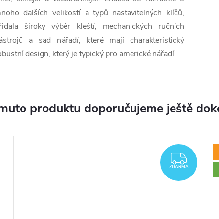
noho dalších velikostí a typů nastavitelných klíčů,
řidala široký výběr kleští, mechanických ručních
ástrojů a sad nářadí, které mají charakteristický
obustní design, který je typický pro americké nářadí.
muto produktu doporučujeme ještě dok
ZDA
ZDARMA