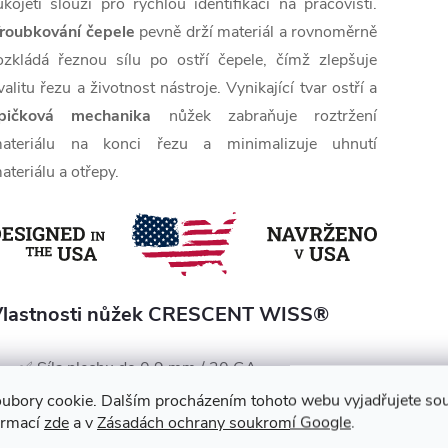
ukojeti slouží pro rychlou identifikaci na pracovišti.
roubkování čepele
pevně drží materiál a rovnoměrně
ozkládá řeznou sílu po ostří čepele, čímž zlepšuje
valitu řezu a životnost nástroje. Vynikající tvar ostří a
pičková mechanika
nůžek zabraňuje roztržení
ateriálu na konci řezu a minimalizuje uhnutí
ateriálu a otřepy.
lastnosti nůžek CRESCENT WISS®
✅ Síla plechu do 0,9 mm / 20 GA
✅ Základní model
ubory cookie. Dalším procházením tohoto webu vyjadřujete souh
ormací
zde
a v
Zásadách ochrany soukromí Google
.
✅ Robustní americký design