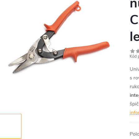
n
C
l
Kód 
Univ
s r
ruko
int
špi
inf
Pol