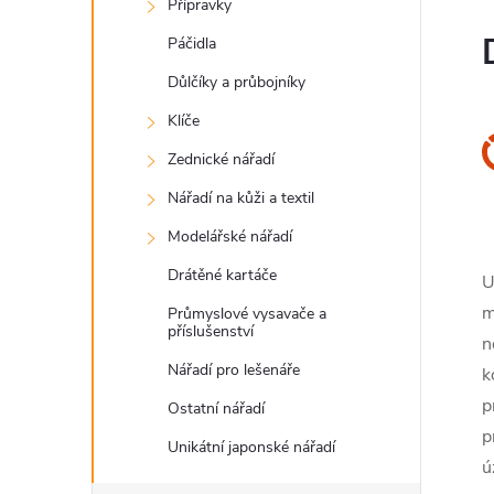
Přípravky
Páčidla
Důlčíky a průbojníky
Klíče
Zednické nářadí
Nářadí na kůži a textil
Modelářské nářadí
Drátěné kartáče
U
m
Průmyslové vysavače a
příslušenství
n
Nářadí pro lešenáře
k
p
Ostatní nářadí
p
Unikátní japonské nářadí
ú