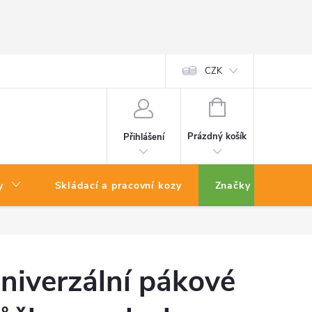
CZK
NÁKUPNÍ
KOŠÍK
Prázdný košík
Přihlášení
y
Skládací a pracovní kozy
Značky
niverzální pákové