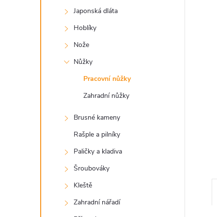
a
Japonská dláta
n
Hoblíky
e
Nože
Nůžky
l
Pracovní nůžky
Zahradní nůžky
Brusné kameny
Rašple a pilníky
Paličky a kladiva
Šroubováky
Kleště
Zahradní nářadí