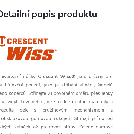
Detailní popis produktu
niverzální nůžky
Crescent Wiss®
jsou určeny pro
ultifunkční použití, jako je stříhání stínění, šindelů
ebo koberců. Stříhejte v libovolném směru přes lehký
ov, vinyl, kůži nebo jiné středně odolné materiály a
racujte déle s pružinovým mechanismem a
rotiskluzovou gumovou rukojetí. Stříhají přímo od
zkých zatáček až po rovné střihy. Zelené gumové