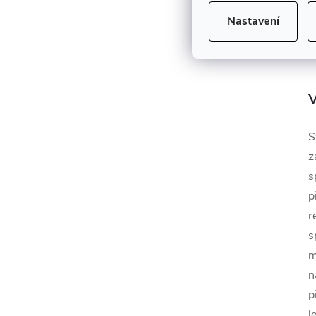
Nastavení
V
S
z
s
p
r
s
m
n
p
l