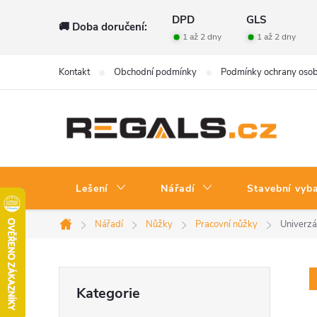
Přejít
DPD
GLS
🚚 Doba doručení:
na
1 až 2 dny
1 až 2 dny
obsah
Kontakt
Obchodní podmínky
Podmínky ochrany osob
Lešení
Nářadí
Stavební vyb
Nářadí
Nůžky
Pracovní nůžky
Univerzá
Domů
P
Přeskočit
Kategorie
kategorie