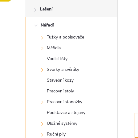
o
Lešení
s
Nářadí
t
Tužky a popisovače
r
Měřidla
a
Vodící lišty
Svorky a svěráky
n
Stavební kozy
n
Pracovní stoly
Pracovní stonožky
í
Podstavce a stojany
p
Úložné systémy
Ruční pily