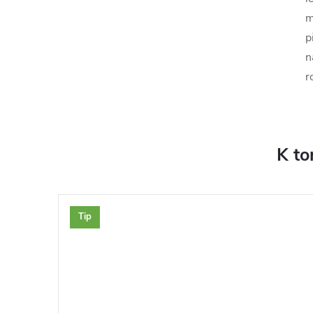
m
p
n
r
K to
Tip