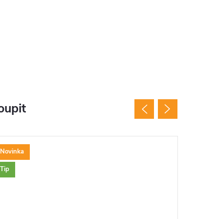
oupit
Novinka
Tip
RMA
Tip