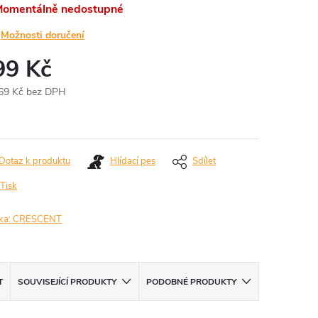
omentálně nedostupné
Možnosti doručení
99 Kč
69 Kč bez DPH
ná
:
Dotaz k produktu
Hlídací pes
Sdílet
Tisk
ka:
CRESCENT
T
SOUVISEJÍCÍ PRODUKTY
PODOBNÉ PRODUKTY