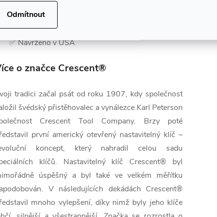
✅ Odolné vroubkované ostří
Odmítnout
✅ Ergonomické gumové rukojeti
✅ Zpětná pružina
✅ Navrženo v USA
íce o značce Crescent®
voji tradici začal psát od roku 1907, kdy společnost
aložil švédský přistěhovalec a vynálezce Karl Peterson
polečnost Crescent Tool Company. Brzy poté
ředstavil první americký otevřený nastavitelný klíč –
evoluční koncept, který nahradil celou sadu
peciálních klíčů. Nastavitelný klíč Crescent® byl
imořádně úspěšný a byl také ve velkém měřítku
apodobován. V následujících dekádách Crescent®
ředstavil mnoho vylepšení, díky nimž byly jeho klíče
ehčí, silnější a všestrannější. Značka se rozrostla o