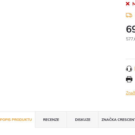
M
6
577,
Měr
cena
Znač
POPIS PRODUKTU
RECENZE
DISKUZE
ZNAČKA
CRESCEN