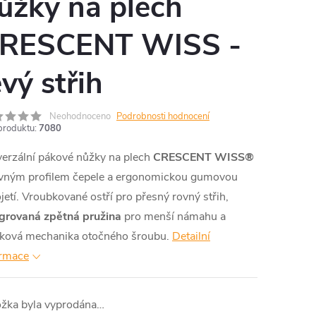
ůžky na plech
RESCENT WISS -
evý střih
Neohodnoceno
Podrobnosti hodnocení
produktu:
7080
erzální pákové nůžky na plech
CRESCENT WISS®
ovným profilem čepele a ergonomickou gumovou
jetí. Vroubkované ostří pro přesný rovný střih,
egrovaná zpětná pružina
pro menší námahu a
čková mechanika otočného šroubu.
Detailní
ormace
ožka byla vyprodána…