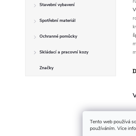
r
Stavební vybavení
V
r
Spotřební materiál
k
š
Ochranné pomůcky
m
m
Skládací a pracovní kozy
Značky
V
Tento web používá so
používáním. Více inf