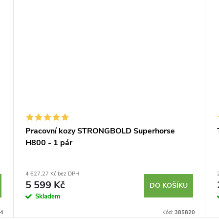
Pracovní kozy STRONGBOLD Superhorse
H800 - 1 pár
4 627,27 Kč bez DPH
5 599 Kč
DO KOŠÍKU
Skladem
4
Kód:
385820