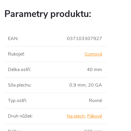
Parametry produktu:
EAN
:
037103307927
Rukojeť
:
Gumová
Délka ostří
:
40 mm
Síla plechu
:
0,9 mm, 20 GA
Typ ostří
:
Rovné
Druh nůžek
:
Na plech
,
Pákové