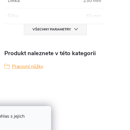
Délka
:
230 mm
Šířka
:
83 mm
VŠECHNY PARAMETRY
Produkt naleznete v této kategorii
Pracovní nůžky
las s jejich