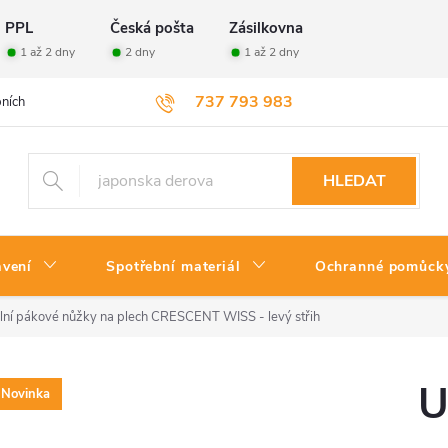
PPL
Česká pošta
Zásilkovna
1 až 2 dny
2 dny
1 až 2 dny
737 793 983
ních údajů
Velkoobchod
Vrácení zboží
HLEDAT
avení
Spotřební materiál
Ochranné pomůck
lní pákové nůžky na plech CRESCENT WISS - levý střih
U
Novinka