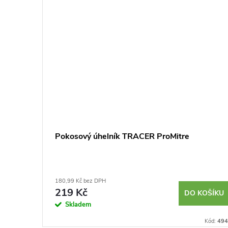
Pokosový úhelník TRACER ProMitre
180,99 Kč bez DPH
219 Kč
KOŠÍKU
DO KOŠÍKU
Skladem
Kód:
2993
Kód:
494