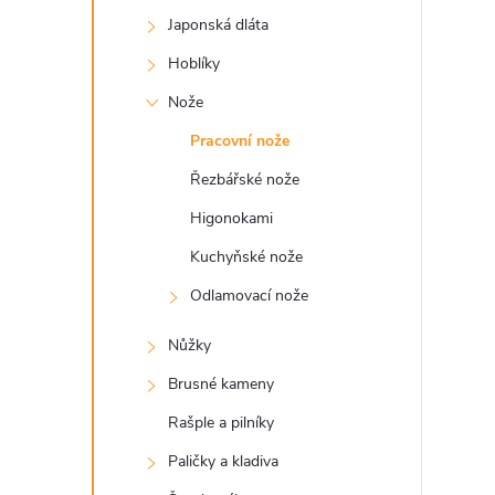
a
Japonská dláta
n
Hoblíky
e
Nože
Pracovní nože
l
Řezbářské nože
Higonokami
Kuchyňské nože
Odlamovací nože
Nůžky
Brusné kameny
Rašple a pilníky
Paličky a kladiva