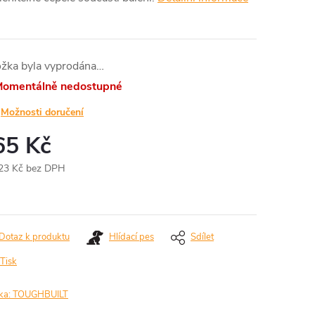
ožka byla vyprodána…
omentálně nedostupné
Možnosti doručení
65 Kč
23 Kč bez DPH
ná
:
Dotaz k produktu
Hlídací pes
Sdílet
Tisk
ka:
TOUGHBUILT