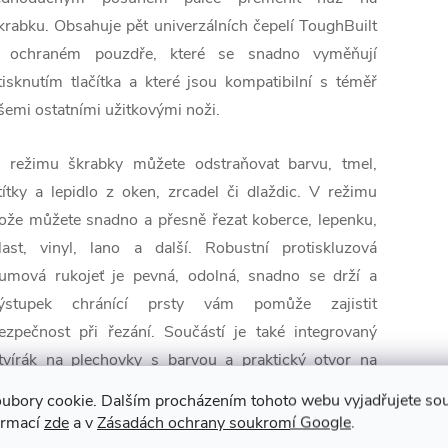
krabku. Obsahuje pět univerzálních čepelí ToughBuilt
 ochraném pouzdře, které se snadno vyměňují
tisknutím tlačítka a které jsou kompatibilní s téměř
šemi ostatními užitkovými noži.
 režimu škrabky můžete odstraňovat barvu, tmel,
títky a lepidlo z oken, zrcadel či dlaždic. V režimu
ože můžete snadno a přesně řezat koberce, lepenku,
last, vinyl, lano a další. Robustní protiskluzová
umová rukojeť je pevná, odolná, snadno se drží a
ýstupek chránící prsty vám pomůže zajistit
ezpečnost při řezání. Součástí je také integrovaný
tvírák na plechovky s barvou a praktický otvor na
ňůru pro připevnění ke karabině.
ubory cookie. Dalším procházením tohoto webu vyjadřujete souh
ormací
zde
a v
Zásadách ochrany soukromí Google
.