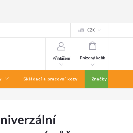
CZK
NÁKUPNÍ
KOŠÍK
Prázdný košík
Přihlášení
y
Skládací a pracovní kozy
Značky
niverzální