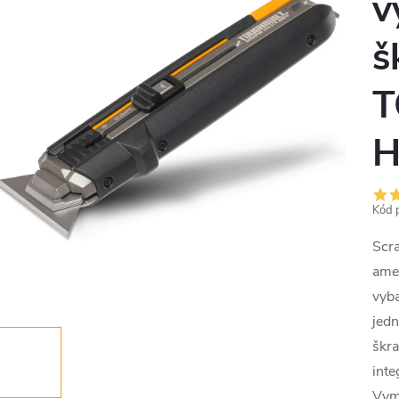
v
š
T
H
Kód 
Scra
ame
vyb
jed
škra
inte
Vymě