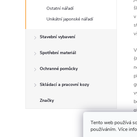
š
Ostatní nářadí
v
Unikátní japonské nářadí
s
v
Stavební vybavení
V
Spotřební materiál
š
n
Ochranné pomůcky
p
g
Skládací a pracovní kozy
v
Značky
b
o
š
Tento web používá so
používáním. Více inf