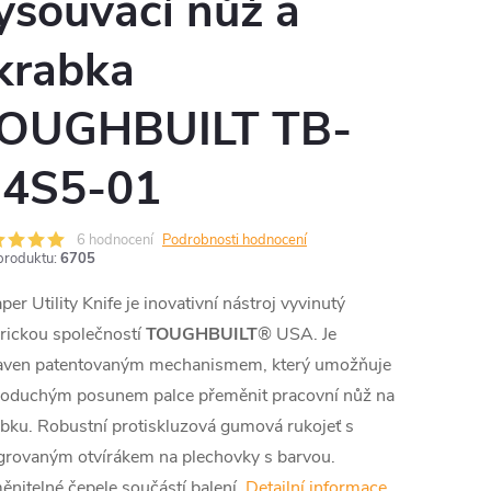
ysouvací nůž a
krabka
OUGHBUILT TB-
4S5-01
6 hodnocení
Podrobnosti hodnocení
produktu:
6705
per Utility Knife je inovativní nástroj vyvinutý
rickou společností
TOUGHBUILT
® USA. Je
aven patentovaným mechanismem, který umožňuje
noduchým posunem palce přeměnit pracovní nůž na
bku. Robustní protiskluzová gumová rukojeť s
grovaným otvírákem na plechovky s barvou.
nitelné čepele součástí balení.
Detailní informace