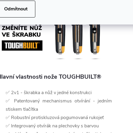
Odmítnout
lavní vlastnosti nože TOUGHBUILT®
✅ 2v1 - škrabka a nůž v jedné konstrukci
✅ Patentovaný mechanismus otvírání - jedním
stiskem tlačítka
✅ Robustní protiskluzová pogumovaná rukojeť
✅ Integrovaný otvírák na plechovky s barvou