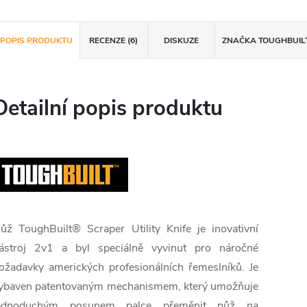
POPIS PRODUKTU
RECENZE (6)
DISKUZE
ZNAČKA
TOUGHBUIL
Detailní popis produktu
ůž ToughBuilt® Scraper Utility Knife je inovativní
ástroj 2v1 a byl speciálně vyvinut pro náročné
ožadavky amerických profesionálních řemeslníků. Je
ybaven patentovaným mechanismem, který umožňuje
ednoduchým posunem palce přeměnit nůž na