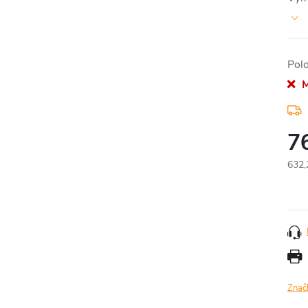
Pol
M
7
632,
Měr
cena
Znač