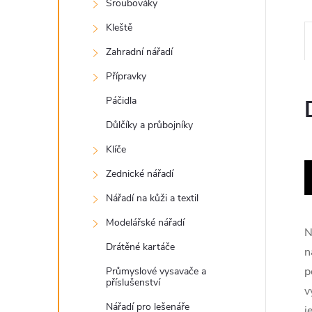
Šroubováky
Kleště
Zahradní nářadí
Přípravky
Páčidla
Důlčíky a průbojníky
Klíče
Zednické nářadí
Nářadí na kůži a textil
Modelářské nářadí
N
Drátěné kartáče
n
p
Průmyslové vysavače a
příslušenství
v
Nářadí pro lešenáře
j