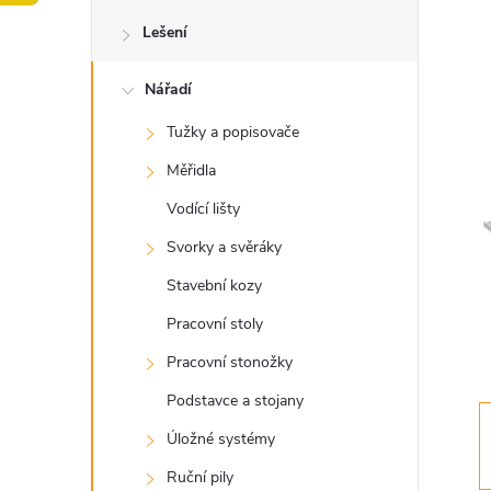
o
Lešení
s
Nářadí
t
Tužky a popisovače
r
Měřidla
a
Vodící lišty
Svorky a svěráky
n
Stavební kozy
n
Pracovní stoly
Pracovní stonožky
í
Podstavce a stojany
p
Úložné systémy
Ruční pily