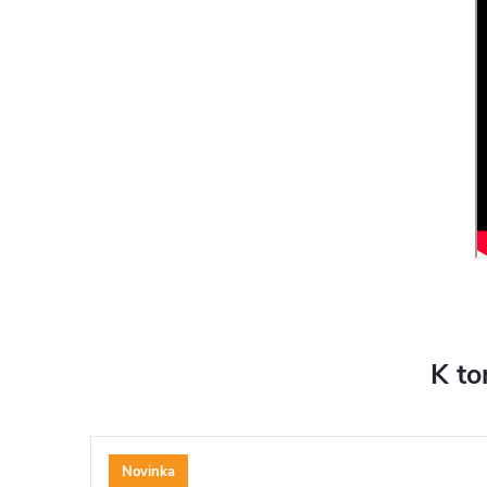
K to
Novinka
ZDARMA