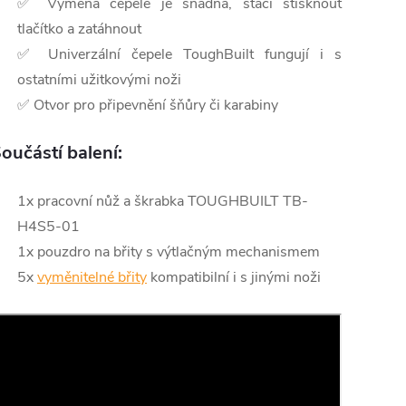
✅ Výměna čepele je snadná, stačí stisknout
tlačítko a zatáhnout
✅ Univerzální čepele ToughBuilt fungují i s
ostatními užitkovými noži
✅ Otvor pro připevnění šňůry či karabiny
oučástí balení:
1x pracovní nůž a škrabka TOUGHBUILT TB-
H4S5-01
1x pouzdro na břity s výtlačným mechanismem
5x
vyměnitelné břity
kompatibilní i s jinými noži