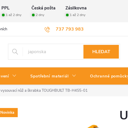
PPL
Česká pošta
Zásilkovna
1 až 2 dny
2 dny
1 až 2 dny
737 793 983
ních údajů
Velkoobchod
Vrácení zboží
HLEDAT
avení
Spotřební materiál
Ochranné pomůck
í vysouvací nůž a škrabka TOUGHBUILT TB-H4S5-01
U
Novinka