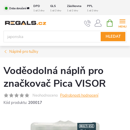
Přejít
DPD
GLS
Zásilkovna
PPL
Doba doručení 🚚
na
1 až 2 dny
1 až 2 dny
1 až 2 dny
1 až 2 dny
obsah
NÁKUPNÍ
KOŠÍK
HLEDAT
Náplně pro tužky
Voděodolná náplň pro
značkovač Pica VISOR
Neohodnoceno
Podrobnosti hodnocení
Kód produktu:
200017