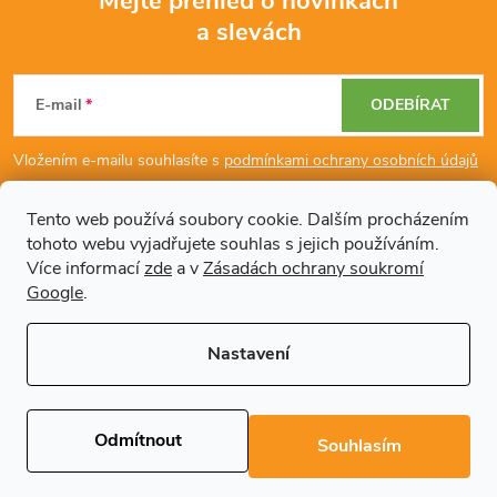
Mějte přehled o novinkách
a slevách
Z
á
E-mail
ODEBÍRAT
p
Vložením e-mailu souhlasíte s
podmínkami ochrany osobních údajů
a
Tento web používá soubory cookie. Dalším procházením
tohoto webu vyjadřujete souhlas s jejich používáním.
Dodatečné informace
t
Více informací
zde
a v
Zásadách ochrany soukromí
Google
.
í
Články
Nastavení
Copyright 2026
Regals.cz
. Všechna práva vyhrazena.
Upravit nastavení
cookies
Odmítnout
Souhlasím
Vytvořil Shoptet Premium