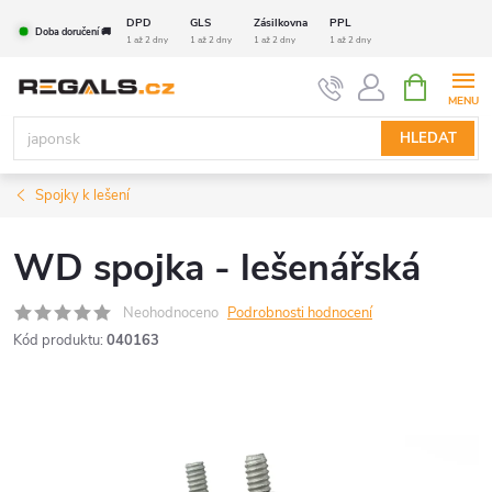
Přejít
DPD
GLS
Zásilkovna
PPL
Doba doručení 🚚
na
1 až 2 dny
1 až 2 dny
1 až 2 dny
1 až 2 dny
obsah
NÁKUPNÍ
KOŠÍK
HLEDAT
Spojky k lešení
WD spojka - lešenářská
Neohodnoceno
Podrobnosti hodnocení
Kód produktu:
040163