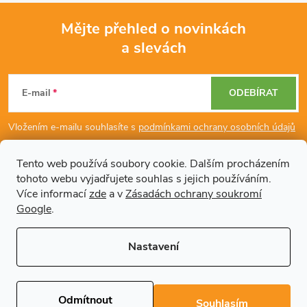
Mějte přehled o novinkách
a slevách
Z
á
E-mail
ODEBÍRAT
p
Vložením e-mailu souhlasíte s
podmínkami ochrany osobních údajů
a
Tento web používá soubory cookie. Dalším procházením
tohoto webu vyjadřujete souhlas s jejich používáním.
Dodatečné informace
t
Více informací
zde
a v
Zásadách ochrany soukromí
Google
.
í
Články
Nastavení
Copyright 2026
Regals.cz
. Všechna práva vyhrazena.
Upravit nastavení
cookies
Odmítnout
Souhlasím