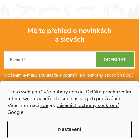
Mějte přehled o novinkách
a slevách
Z
á
E-mail
ODEBÍRAT
p
Vložením e-mailu souhlasíte s
podmínkami ochrany osobních údajů
a
Tento web používá soubory cookie. Dalším procházením
tohoto webu vyjadřujete souhlas s jejich používáním.
Dodatečné informace
t
Více informací
zde
a v
Zásadách ochrany soukromí
Google
.
í
Články
Nastavení