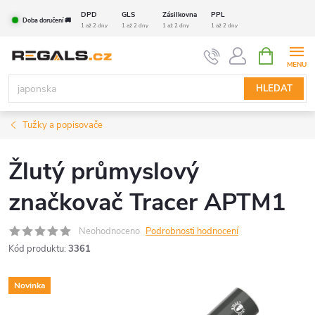
Přejít
DPD
GLS
Zásilkovna
PPL
Doba doručení 🚚
na
1 až 2 dny
1 až 2 dny
1 až 2 dny
1 až 2 dny
obsah
NÁKUPNÍ
KOŠÍK
HLEDAT
Tužky a popisovače
Žlutý průmyslový
značkovač Tracer APTM1
Neohodnoceno
Podrobnosti hodnocení
Kód produktu:
3361
Novinka