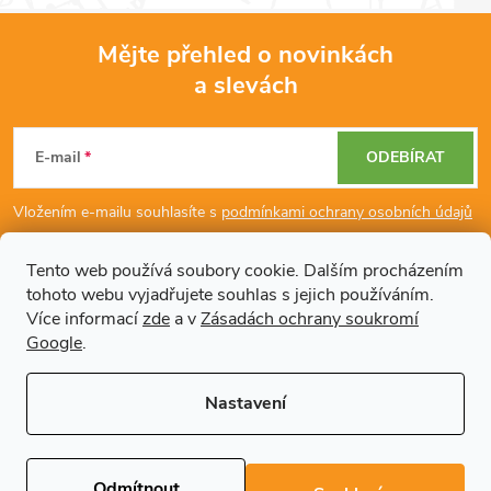
Mějte přehled o novinkách
a slevách
Z
á
E-mail
ODEBÍRAT
p
Vložením e-mailu souhlasíte s
podmínkami ochrany osobních údajů
a
Tento web používá soubory cookie. Dalším procházením
tohoto webu vyjadřujete souhlas s jejich používáním.
Dodatečné informace
t
Více informací
zde
a v
Zásadách ochrany soukromí
Google
.
í
Články
Nastavení
Copyright 2026
Regals.cz
. Všechna práva vyhrazena.
Upravit nastavení
cookies
Odmítnout