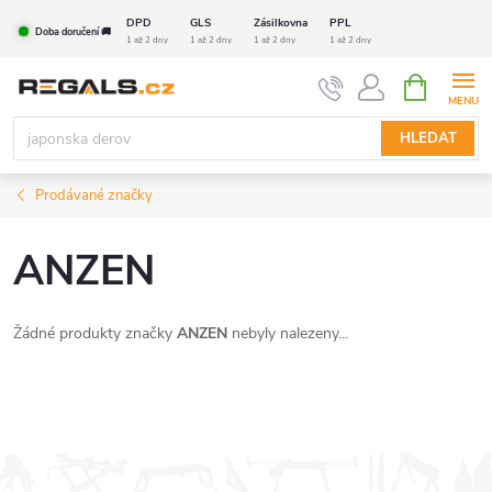
Přejít
DPD
GLS
Zásilkovna
PPL
Doba doručení 🚚
na
1 až 2 dny
1 až 2 dny
1 až 2 dny
1 až 2 dny
obsah
NÁKUPNÍ
KOŠÍK
HLEDAT
Prodávané značky
ANZEN
Žádné produkty značky
ANZEN
nebyly nalezeny...