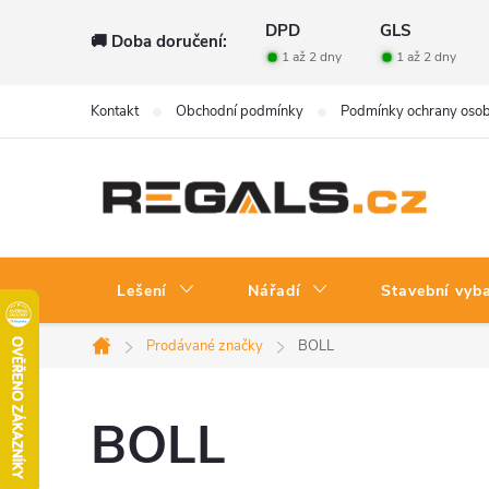
Přejít
DPD
GLS
🚚 Doba doručení:
na
1 až 2 dny
1 až 2 dny
obsah
Kontakt
Obchodní podmínky
Podmínky ochrany osob
Lešení
Nářadí
Stavební vyb
Prodávané značky
BOLL
Domů
BOLL