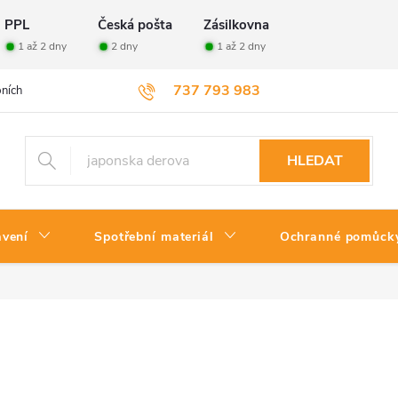
PPL
Česká pošta
Zásilkovna
1 až 2 dny
2 dny
1 až 2 dny
737 793 983
ních údajů
Velkoobchod
Vrácení zboží
HLEDAT
avení
Spotřební materiál
Ochranné pomůck