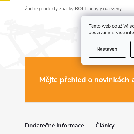
Žádné produkty značky
BOLL
nebyly nalezeny...
Tento web používá so
používáním. Více inf
Nastavení
Z
Mějte přehled o novinkách
á
p
a
Dodatečné informace
Články