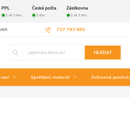
PPL
Česká pošta
Zásilkovna
1 až 2 dny
2 dny
1 až 2 dny
737 793 983
ních údajů
Velkoobchod
Vrácení zboží
HLEDAT
avení
Spotřební materiál
Ochranné pomůck