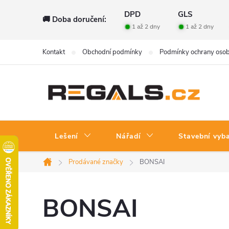
Přejít
DPD
GLS
🚚 Doba doručení:
na
1 až 2 dny
1 až 2 dny
obsah
Kontakt
Obchodní podmínky
Podmínky ochrany osob
Lešení
Nářadí
Stavební vyb
Prodávané značky
BONSAI
Domů
BONSAI