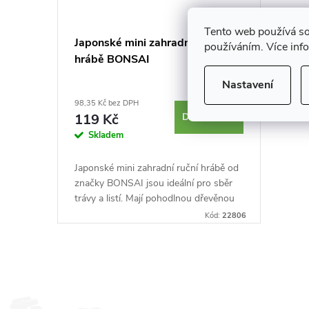
o
r
Tento web používá so
d
Japonské mini zahradní ruční
používáním. Více inf
o
hrábě BONSAI
u
Nastavení
d
98,35 Kč bez DPH
k
119 Kč
DO KOŠÍKU
u
Skladem
t
k
Japonské mini zahradní ruční hrábě od
ů
značky BONSAI jsou ideální pro sběr
t
trávy a listí. Mají pohodlnou dřevěnou
rukojeť. Vyrobeno v Japonsku.
Kód:
22806
ů
O
v