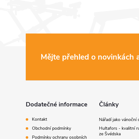
l
á
d
a
Z
Mějte přehled o novinkách
c
í
á
p
p
r
a
Dodatečné informace
Články
v
t
k
Kontakt
Nářadí jako vánoční 
Obchodní podmínky
Hultafors - kvalitní r
y
í
ze Švédska
Podmínky ochrany osobních