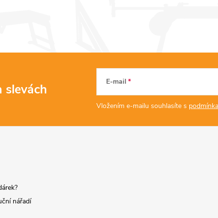
E-mail
a slevách
Vložením e-mailu souhlasíte s
podmínka
dárek?
uční nářadí