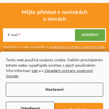
Mějte přehled o novinkách
a slevách
Z
á
E-mail
ODEBÍRAT
p
Vložením e-mailu souhlasíte s
podmínkami ochrany osobních údajů
a
Tento web používá soubory cookie. Dalším procházením
tohoto webu vyjadřujete souhlas s jejich používáním.
Dodatečné informace
t
Více informací
zde
a v
Zásadách ochrany soukromí
Google
.
í
Články
Nastavení
Copyright 2026
Regals.cz
. Všechna práva vyhrazena.
Upravit nastavení
cookies
Odmítnout