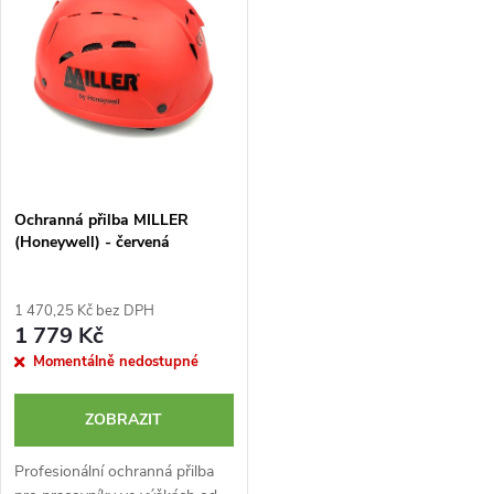
e
p
Abecedně
n
i
í
s
p
p
Ochranná přilba MILLER
r
(Honeywell) - červená
r
o
o
1 470,25 Kč bez DPH
d
1 779 Kč
d
Momentálně nedostupné
u
u
ZOBRAZIT
k
k
Profesionální ochranná přilba