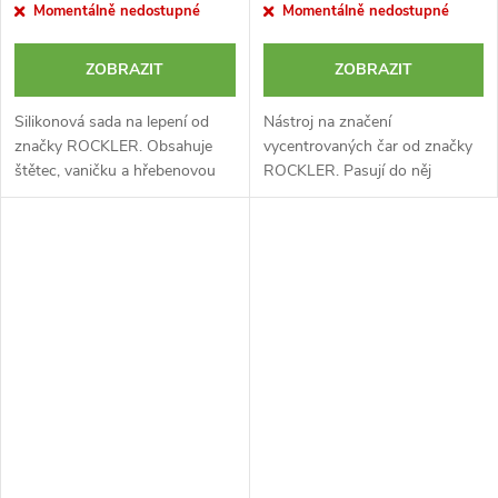
Momentálně nedostupné
Momentálně nedostupné
ZOBRAZIT
ZOBRAZIT
Silikonová sada na lepení od
Nástroj na značení
značky ROCKLER. Obsahuje
vycentrovaných čar od značky
štětec, vaničku a hřebenovou
ROCKLER. Pasují do něj
stěrku na roztírání lepidla.
standartní dřevěné tužky nebo
truhlářské a řemeslnické
popisovače. Díky zabudovaným
zářezům se stupnicí...