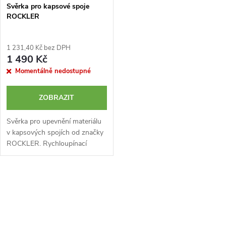
Svěrka pro kapsové spoje
ROCKLER
1 231,40 Kč bez DPH
1 490 Kč
Momentálně nedostupné
ZOBRAZIT
Svěrka pro upevnění materiálu
v kapsových spojích od značky
ROCKLER. Rychloupínací
mechanismus. Pro spoje s
maximálním průměrem díry 9,5
mm.
O
v
l