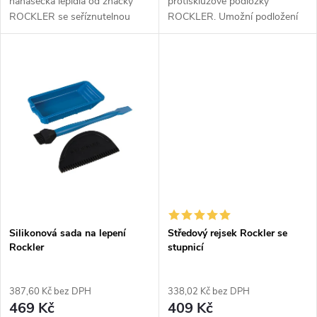
nanašečka lepidla od značky
protiskluzové podložky
t
ROCKLER se seříznutelnou
ROCKLER. Umožní podložení
t
špičkou. Lahev zabrání
projektů při minimalizaci
ů
vyschnutí lepidla. Dlouhý a úzký
dotykové plochy. Lze použít
ů
profil padne ideálním způsobem
samostatně i jako doplněk
do dlaní...
podložek Bench Gripper....
Silikonová sada na lepení
Středový rejsek Rockler se
Rockler
stupnicí
387,60 Kč bez DPH
338,02 Kč bez DPH
469 Kč
409 Kč