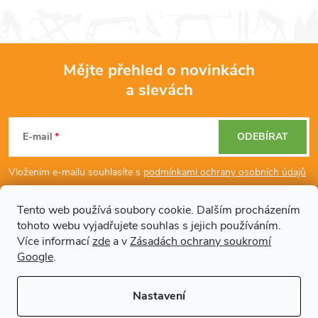
á
d
Mějte přehled o novinkách
a
a slevách
Z
c
á
í
E-mail
ODEBÍRAT
p
p
Vložením e-mailu souhlasíte s
podmínkami ochrany osobních údajů
r
a
Tento web používá soubory cookie. Dalším procházením
v
tohoto webu vyjadřujete souhlas s jejich používáním.
Dodatečné informace
t
Více informací
zde
a v
Zásadách ochrany soukromí
k
Google
.
í
Články
y
Nastavení
v