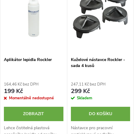
e
p
Abecedně
n
i
í
s
p
p
Aplikátor lepidla Rockler
Kuželové nástavce Rockler -
r
sada 4 kusů
r
o
o
164,46 Kč bez DPH
247,11 Kč bez DPH
d
199 Kč
299 Kč
d
Momentálně nedostupné
Skladem
u
u
ZOBRAZIT
DO KOŠÍKU
k
k
Lehce čistitelná plastová
Nástavce pro pracovní