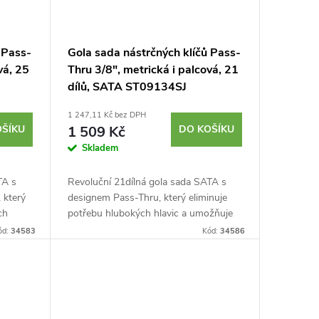
 Pass-
Gola sada nástrčných klíčů Pass-
vá, 25
Thru 3/8", metrická i palcová, 21
dílů, SATA ST09134SJ
1 247,11 Kč bez DPH
OŠÍKU
1 509 Kč
DO KOŠÍKU
Skladem
TA s
Revoluční 21dílná gola sada SATA s
 který
designem Pass-Thru, který eliminuje
ch
potřebu hlubokých hlavic a umožňuje
rémně
práci na dlouhých závitových tyčích.
ód:
34583
Kód:
34586
..
Ráčna nabízí až o 50 % tenčí...