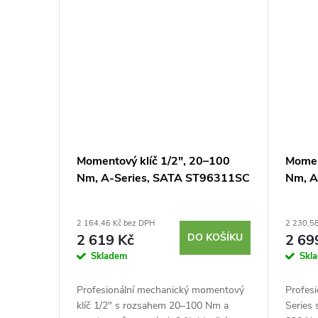
Momentový klíč 1/2", 20–100
Momen
Nm, A-Series, SATA ST96311SC
Nm, A
2 164,46 Kč bez DPH
2 230,5
2 619 Kč
DO KOŠÍKU
2 69
Skladem
Skl
Profesionální mechanický momentový
Profes
klíč 1/2" s rozsahem 20–100 Nm a
Series