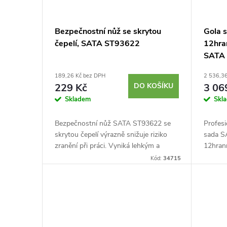
o
r
d
Bezpečnostní nůž se skrytou
Gola s
o
čepelí, SATA ST93622
12hran
u
SATA
d
189,26 Kč bez DPH
2 536,3
k
229 Kč
DO KOŠÍKU
3 06
u
Skladem
Skl
t
k
Bezpečnostní nůž SATA ST93622 se
Profesi
ů
skrytou čepelí výrazně snižuje riziko
sada S
t
zranění při práci. Vyniká lehkým a
12hrann
odolným tělem z hliníkové slitiny s
CrV oce
Kód:
34715
ů
integrovaným úložištěm pro čepele....
ráčnu, 
a...