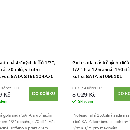
ada nástrčných klíčů 1/2",
Gola sada nástrčných klíčů
ká, 70 dílů, v kufru
1/2", 6 a 12hranná, 150 díl
lever, SATA ST95104A70-
kufru, SATA ST09510L
1 Kč bez DPH
6 635,54 Kč bez DPH
9 Kč
DO KOŠÍKU
8 029 Kč
DO K
adem
Skladem
ká gola sada SATA s upínacím
Profesionální 150dílná sada nás
nem 1/2" obsahuje 70 dílů. Vše
klíčů SATA kombinující pohony 1
ledně uloženo v praktickém
3/8" a 1/2" pro maximální