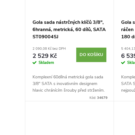
Gola sada nástrčných klíčů 3/8",
Gola s
6hranná, metrická, 60 dílů, SATA
ráčen 
ST09004SJ
180 d
2 090,08 Kč bez DPH
5 404,1
2 529 Kč
DO KOŠÍKU
6 53
Skladem
Skl
Komplexní 60dílná metrická gola sada
Komple
3/8" SATA s inovativním designem
SATA S
hlavic chránícím šrouby před stržením.
nejpouž
Kombinace standardních a
3/8", 1
Kód:
34679
prodloužených hlavic z Cr-V oceli s bity
Ráčny s
S2...