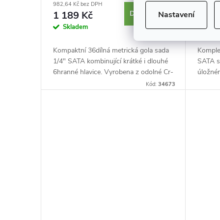
982,64 Kč bez DPH
1 693,3
1 189 Kč
DO KOŠÍKU
2 04
Nastavení
Skladem
Skl
Kompaktní 36dílná metrická gola sada
Komplex
1/4" SATA kombinující krátké i dlouhé
SATA s
6hranné hlavice. Vyrobena z odolné Cr-
úložné
V oceli s off-corner profilem chránícím
designu
Kód:
34673
hrany šroubů. Ideální...
loading
zatímco