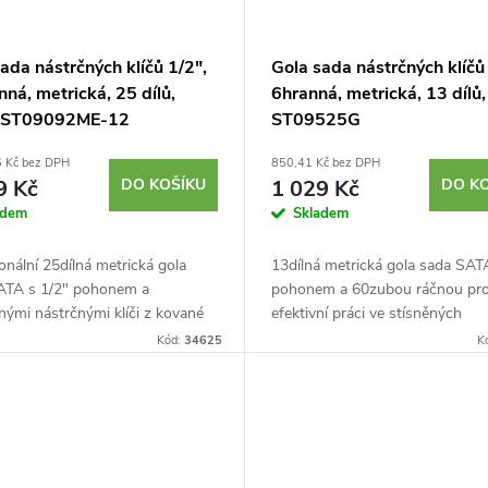
ada nástrčných klíčů 1/2",
Gola sada nástrčných klíčů 
ná, metrická, 25 dílů,
6hranná, metrická, 13 dílů
 ST09092ME-12
ST09525G
6 Kč bez DPH
850,41 Kč bez DPH
9 Kč
DO KOŠÍKU
1 029 Kč
DO K
adem
Skladem
onální 25dílná metrická gola
13dílná metrická gola sada SAT
ATA s 1/2" pohonem a
pohonem a 60zubou ráčnou pr
ými nástrčnými klíči z kované
efektivní práci ve stísněných
li. Obsahuje rychloupínací
prostorech. Nízkoprofilová hlava
Kód:
34625
K
vratidlo s kloubem, prodloužení
pracovní úhel a 6hranné hlavice s