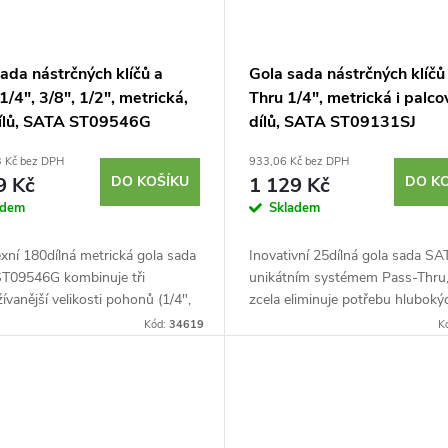
ada nástrčných klíčů a
Gola sada nástrčných klíčů
1/4", 3/8", 1/2", metrická,
Thru 1/4", metrická i palco
ílů, SATA ST09546G
dílů, SATA ST09131SJ
3 Kč bez DPH
933,06 Kč bez DPH
9 Kč
DO KOŠÍKU
1 129 Kč
DO K
adem
Skladem
xní 180dílná metrická gola sada
Inovativní 25dílná gola sada SA
T09546G kombinuje tři
unikátním systémem Pass-Thru,
ívanější velikosti pohonů (1/4",
zcela eliminuje potřebu hluboký
/2") v jednom praktickém kufru.
hlavic a umožňuje práci na ext
Kód:
34619
K
e 72 zuby, úhlem kroku 5°...
dlouhých závitech. Díky absenci.