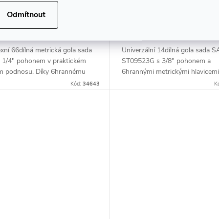
9 Kč bez DPH
610,74 Kč bez DPH
9 Kč
DO KOŠÍKU
739 Kč
DO K
Odmítnout
adem
Skladem
ní 66dílná metrická gola sada
Univerzální 14dílná gola sada 
 1/4" pohonem v praktickém
ST09523G s 3/8" pohonem a
m podnosu. Díky 6hrannému
6hrannými metrickými hlavicemi
 s technologií off-corner
Ideální pro automotive servis,
Kód:
34643
K
 chrání spojovací materiál,
údržbářské práce i domácí dílnu
...
poskytuje spolehlivý...