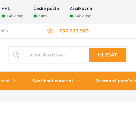
PPL
Česká pošta
Zásilkovna
1 až 2 dny
2 dny
1 až 2 dny
737 793 983
ních údajů
Velkoobchod
Vrácení zboží
HLEDAT
avení
Spotřební materiál
Ochranné pomůck