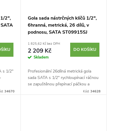
1/2",
Gola sada nástrčných klíčů 1/2",
, SATA
6hranná, metrická, 26 dílů, v
podnosu, SATA ST09915SJ
1 825,62 Kč bez DPH
OŠÍKU
2 209 Kč
DO KOŠÍKU
Skladem
A s 1/2"
Profesionální 26dílná metrická gola
o
sada SATA s 1/2" rychloupínací ráčnou
se zapuštěnou přepínací páčkou a
, 6°
6hrannými hlavicemi. Technologie off-
ód:
34670
Kód:
34628
...
corner loading chrání šrouby před...