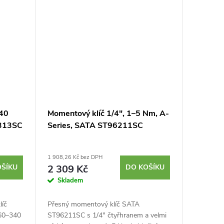
340
Momentový klíč 1/4", 1–5 Nm, A-
6313SC
Series, SATA ST96211SC
1 908,26 Kč bez DPH
OŠÍKU
2 309 Kč
DO KOŠÍKU
Skladem
líč
Přesný momentový klíč SATA
60–340
ST96211SC s 1/4" čtyřhranem a velmi