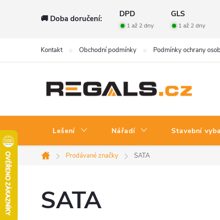
Přejít
DPD
GLS
🚚 Doba doručení:
na
1 až 2 dny
1 až 2 dny
obsah
Kontakt
Obchodní podmínky
Podmínky ochrany osob
Lešení
Nářadí
Stavební vyb
Prodávané značky
SATA
Domů
SATA