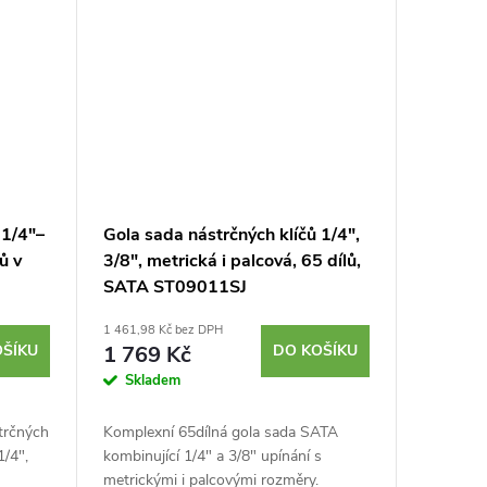
 1/4"–
Gola sada nástrčných klíčů 1/4",
ů v
3/8", metrická i palcová, 65 dílů,
SATA ST09011SJ
1 461,98 Kč bez DPH
OŠÍKU
1 769 Kč
DO KOŠÍKU
Skladem
trčných
Komplexní 65dílná gola sada SATA
/4",
kombinující 1/4" a 3/8" upínání s
metrickými i palcovými rozměry.