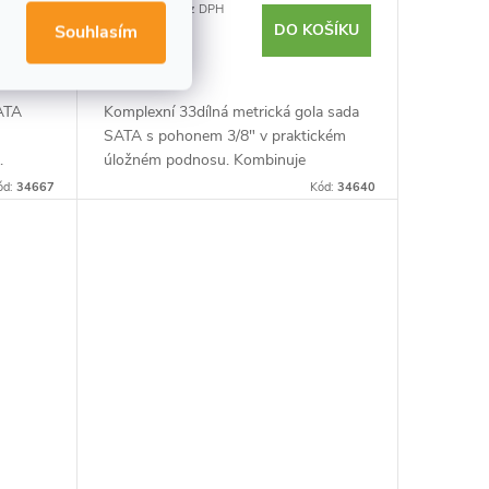
1 693,39 Kč bez DPH
OŠÍKU
2 049 Kč
DO KOŠÍKU
Souhlasím
Skladem
SATA
Komplexní 33dílná metrická gola sada
SATA s pohonem 3/8" v praktickém
.
úložném podnosu. Kombinuje
standardní a hluboké 6hranné hlavice s
ód:
34667
Kód:
34640
,
univerzálním kloubem a rychloupínací...