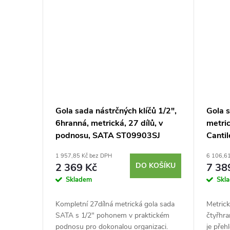
Gola sada nástrčných klíčů 1/2",
Gola s
6hranná, metrická, 27 dílů, v
metric
podnosu, SATA ST09903SJ
Canti
6
1 957,85 Kč bez DPH
6 106,6
2 369 Kč
DO KOŠÍKU
7 38
Skladem
Skl
Kompletní 27dílná metrická gola sada
Metric
SATA s 1/2" pohonem v praktickém
čtyřhra
podnosu pro dokonalou organizaci.
je přeh