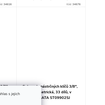
 i
Obsahuje 6hranné hlavice s technologií
ód:
34616
Kód:
34676
 SAE...
Off-Corner Loading pro ochranu...
3/8",
Gola sada nástrčných klíčů 3/8",
, SATA
6hranná, metrická, 33 dílů, v
las s jejich
podnosu, SATA ST09902SJ