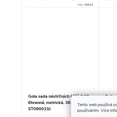
Kombinace standardních a dlouhých
rozklád
Kód:
34631
6hranných nástrčných klíčů spolu s...
snadný 
Gola sada nástrčných klíčů 1/4",
Gola s
6hranná, metrická, 36 dílů, SATA
6hrann
Tento web používá so
ST09001SJ
podno
používáním. Více inf