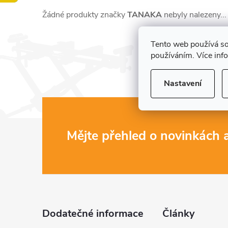
Žádné produkty značky
TANAKA
nebyly nalezeny...
Tento web používá so
používáním. Více inf
Nastavení
Z
Mějte přehled o novinkách
á
p
a
Dodatečné informace
Články