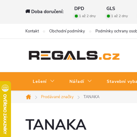
Přejít
DPD
GLS
🚚 Doba doručení:
na
1 až 2 dny
1 až 2 dny
obsah
Kontakt
Obchodní podmínky
Podmínky ochrany osob
Lešení
Nářadí
Stavební vyb
Prodávané značky
TANAKA
Domů
TANAKA