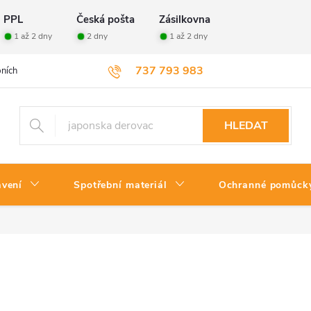
PPL
Česká pošta
Zásilkovna
1 až 2 dny
2 dny
1 až 2 dny
737 793 983
ních údajů
Velkoobchod
Vrácení zboží
HLEDAT
avení
Spotřební materiál
Ochranné pomůck