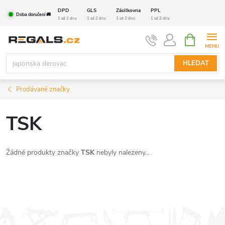
Přejít
DPD
GLS
Zásilkovna
PPL
Doba doručení 🚚
na
1 až 2 dny
1 až 2 dny
1 až 2 dny
1 až 2 dny
obsah
NÁKUPNÍ
KOŠÍK
HLEDAT
Prodávané značky
TSK
Žádné produkty značky
TSK
nebyly nalezeny...