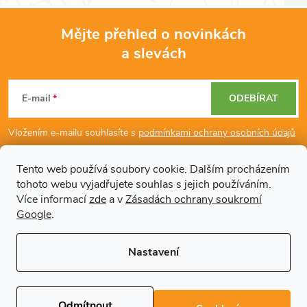
Mějte přehled o novinkách
a slevách
Z
á
E-mail
ODEBÍRAT
p
Vložením e-mailu souhlasíte s
podmínkami ochrany osobních údajů
a
Tento web používá soubory cookie. Dalším procházením
tohoto webu vyjadřujete souhlas s jejich používáním.
Dodatečné informace
t
Více informací
zde
a v
Zásadách ochrany soukromí
Google
.
í
Články
Nastavení
Copyright 2026
Regals.cz
. Všechna práva vyhrazena.
Upravit nastavení
cookies
Odmítnout