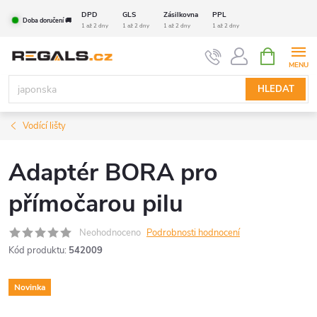
Přejít
DPD
GLS
Zásilkovna
PPL
Doba doručení 🚚
na
1 až 2 dny
1 až 2 dny
1 až 2 dny
1 až 2 dny
obsah
NÁKUPNÍ
KOŠÍK
HLEDAT
Vodící lišty
Adaptér BORA pro
přímočarou pilu
Neohodnoceno
Podrobnosti hodnocení
Kód produktu:
542009
Novinka