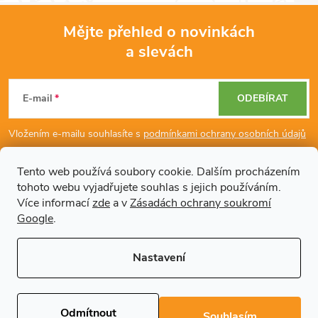
Mějte přehled o novinkách
a slevách
Z
á
E-mail
ODEBÍRAT
p
Vložením e-mailu souhlasíte s
podmínkami ochrany osobních údajů
a
Tento web používá soubory cookie. Dalším procházením
tohoto webu vyjadřujete souhlas s jejich používáním.
Dodatečné informace
t
Více informací
zde
a v
Zásadách ochrany soukromí
Google
.
í
Články
Nastavení
Copyright 2026
Regals.cz
. Všechna práva vyhrazena.
Upravit nastavení
cookies
Odmítnout
Souhlasím