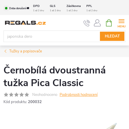
Přejít
DPD
GLS
Zásilkovna
PPL
Doba doručení 🚚
na
1 až 2 dny
1 až 2 dny
1 až 2 dny
1 až 2 dny
obsah
NÁKUPNÍ
KOŠÍK
HLEDAT
Tužky a popisovače
Černobílá dvoustranná
tužka Pica Classic
Neohodnoceno
Podrobnosti hodnocení
Kód produktu:
200032