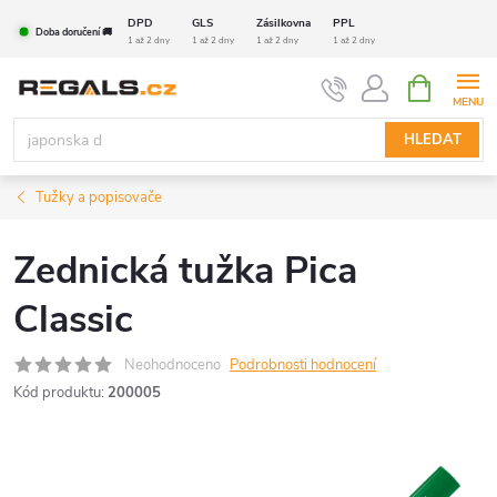
Přejít
DPD
GLS
Zásilkovna
PPL
Doba doručení 🚚
na
1 až 2 dny
1 až 2 dny
1 až 2 dny
1 až 2 dny
obsah
NÁKUPNÍ
KOŠÍK
HLEDAT
Tužky a popisovače
Zednická tužka Pica
Classic
Neohodnoceno
Podrobnosti hodnocení
Kód produktu:
200005