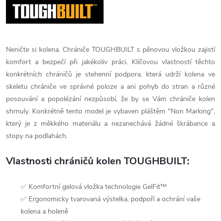
Neničte si kolena. Chrániče TOUGHBUILT s pěnovou vložkou zajistí
komfort a bezpečí při jakékoliv práci. Klíčovou vlastností těchto
konkrétních chráničů je stehenní podpora, která udrží kolena ve
skeletu chrániče ve správné poloze a ani pohyb do stran a různé
posouvání a popolézání nezpůsobí, že by se Vám chrániče kolen
shrnuly. Konkrétně tento model je vybaven pláštěm "Non Marking",
který je z měkkého materiálu a nezanechává žádné škrábance a
stopy na podlahách.
Vlastnosti chráničů kolen TOUGHBUILT:
✅ Komfortní gelová vložka technologie GelFit™
✅ Ergonomicky tvarovaná výstelka, podpoří a ochrání vaše
kolena a holeně