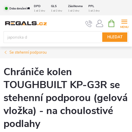
Přejít
DPD
GLS
Zásilkovna
PPL
Doba doručení 🚚
na
1 až 2 dny
1 až 2 dny
1 až 2 dny
1 až 2 dny
obsah
NÁKUPNÍ
KOŠÍK
HLEDAT
Se stehenní podporou
Chrániče kolen
TOUGHBUILT KP-G3R se
stehenní podporou (gelová
vložka) - na choulostivé
podlahy