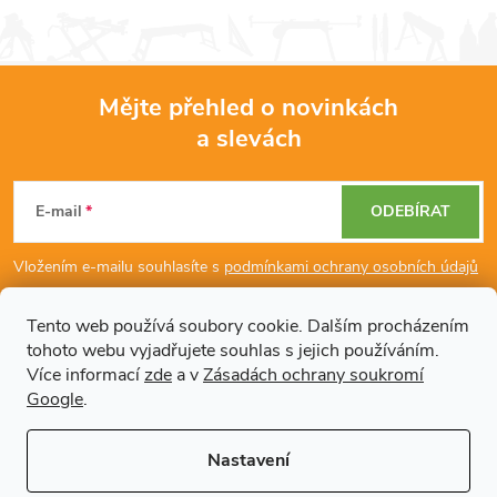
Mějte přehled o novinkách
a slevách
Z
á
E-mail
ODEBÍRAT
p
Vložením e-mailu souhlasíte s
podmínkami ochrany osobních údajů
a
Tento web používá soubory cookie. Dalším procházením
tohoto webu vyjadřujete souhlas s jejich používáním.
Dodatečné informace
t
Více informací
zde
a v
Zásadách ochrany soukromí
Google
.
í
Články
Nastavení