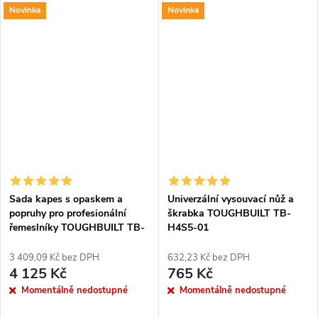
Novinka
Novinka
DARMA
Sada kapes s opaskem a
Univerzální vysouvací nůž a
popruhy pro profesionální
škrabka TOUGHBUILT TB-
řemeslníky TOUGHBUILT TB-
H4S5-01
CT-101-5P
3 409,09 Kč bez DPH
632,23 Kč bez DPH
4 125 Kč
765 Kč
Momentálně nedostupné
Momentálně nedostupné