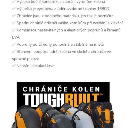
✅ Vysoká boční konstrukce zabrání výronům kolena
✅ Výstelka je vyrobena z oděruvzdorné tkaniny 1680D
✅ Chrániče jsou z odolného materiálu, jen tak je nezničíte
✅ Spodní chránič odlehčí vašim kotníkům při zvedání a klekání
✅ Kombinace nastavitelných a elastických popruhů a řemenů
EVA
✅ Popruhy udrží nohy pohodlně a stabilně na místě
✅ Stehenní podpora udrží kolena ve skeletu chrániče ve
správné poloze
✅ Nebrání cirkulaci krve