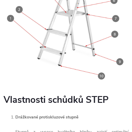
Vlastnosti schůdků STEP
Drážkované protiskluzové stupně
Stupně z vysoce kvalitního hliníku zajistí optimální