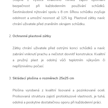
bezpečnost při každodenním používání schůdků.
Šestinásobné nýtování spolu s 8 cm šířkou schůdku zvyšuje
odolnost a umožní nosnost až 125 kg. Plastové zátky navíc
chrání uživatele před zraněním okrajem schůdku.
Ochranné plastové zátky
Zátky chrání uživatele před ostrými konci schůdků a navíc
zabrání vniknutí prachu a nečistot dovnitř konstrukce. Kvalitní
a pružný plast je odolný vůči teplotním výkyvům či
nepříznivému počasí.
Skládací plošina o rozměrech 25x25 cm
Plošina vyrobená z kvalitní lisované a pozinkované oceli.
Prolisovaná struktura zajistí protiskluzové vlastnosti, je tuhá,
odolná a poskytne dostatečnou oporu při každodenní práci.