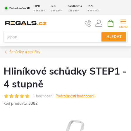
Přejít
DPD
GLS
Zásilkovna
PPL
Doba doručení 🚚
na
1 až 2 dny
1 až 2 dny
1 až 2 dny
1 až 2 dny
obsah
NÁKUPNÍ
KOŠÍK
HLEDAT
Schůdky a stoličky
Hliníkové schůdky STEP1 -
4 stupně
1 hodnocení
Podrobnosti hodnocení
Kód produktu:
3382