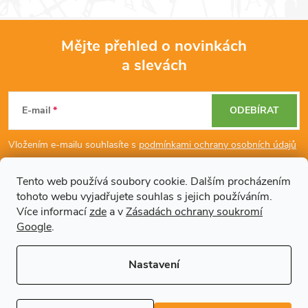
Mějte přehled o novinkách
a slevách
Z
á
E-mail
ODEBÍRAT
p
Vložením e-mailu souhlasíte s
podmínkami ochrany osobních údajů
a
Tento web používá soubory cookie. Dalším procházením
tohoto webu vyjadřujete souhlas s jejich používáním.
Dodatečné informace
t
Více informací
zde
a v
Zásadách ochrany soukromí
Google
.
í
Články
Nastavení
Copyright 2026
Regals.cz
. Všechna práva vyhrazena.
Upravit nastavení
cookies