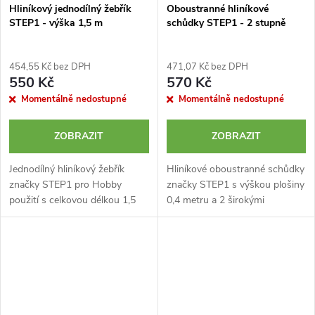
Hliníkový jednodílný žebřík
Oboustranné hliníkové
STEP1 - výška 1,5 m
schůdky STEP1 - 2 stupně
454,55 Kč bez DPH
471,07 Kč bez DPH
550 Kč
570 Kč
Momentálně nedostupné
Momentálně nedostupné
ZOBRAZIT
ZOBRAZIT
Jednodílný hliníkový žebřík
Hliníkové oboustranné schůdky
značky STEP1 pro Hobby
značky STEP1 s výškou plošiny
použití s celkovou délkou 1,5
0,4 metru a 2 širokými
metru. Dobrá kvalita za
protiskluzovými stupni. Velmi
relativně nízkou cenu.
dobrá kvalita za relativně nízkou
Protiskluzové nožičky.
cenu. Ideální řešení pro dům a...
Maximální nosnost 150 kg.