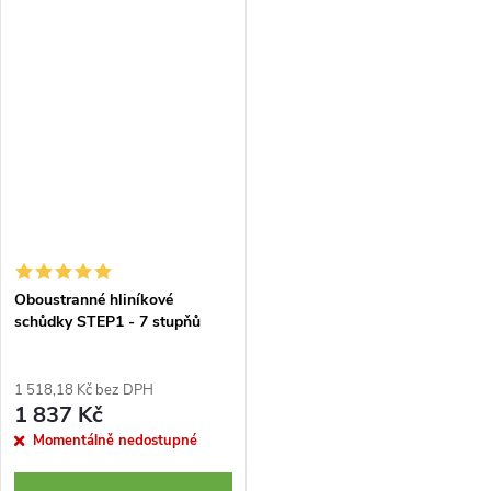
dobrá kvalita za relativně nízkou
dobrá kvalita za relativně nízkou
cenu. Ideální řešení pro dům...
cenu. Ideální řešení pro dům a...
Oboustranné hliníkové
schůdky STEP1 - 7 stupňů
1 518,18 Kč bez DPH
1 837 Kč
Momentálně nedostupné