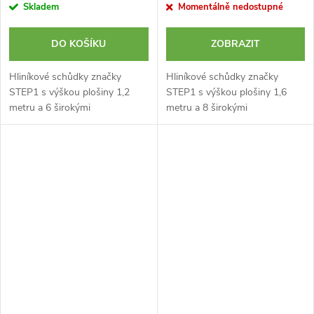
Skladem
Momentálně nedostupné
DO KOŠÍKU
ZOBRAZIT
Hliníkové schůdky značky
Hliníkové schůdky značky
STEP1 s výškou plošiny 1,2
STEP1 s výškou plošiny 1,6
metru a 6 širokými
metru a 8 širokými
protiskluzovými stupni. Velmi
protiskluzovými stupni. Velmi
dobrá kvalita za relativně nízkou
dobrá kvalita za relativně nízkou
cenu. Ideální řešení pro dům a
cenu. Ideální řešení pro dům a
zahradu....
zahradu....