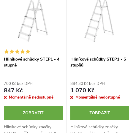
e
p
Abecedně
n
i
í
s
p
p
Hliníkové schůdky STEP1 - 4
Hliníkové schůdky STEP1 - 5
r
stupně
stupňů
r
o
o
700 Kč bez DPH
884,30 Kč bez DPH
d
847 Kč
1 070 Kč
d
Momentálně nedostupné
Momentálně nedostupné
u
u
ZOBRAZIT
ZOBRAZIT
k
k
Hliníkové schůdky značky
Hliníkové schůdky značky