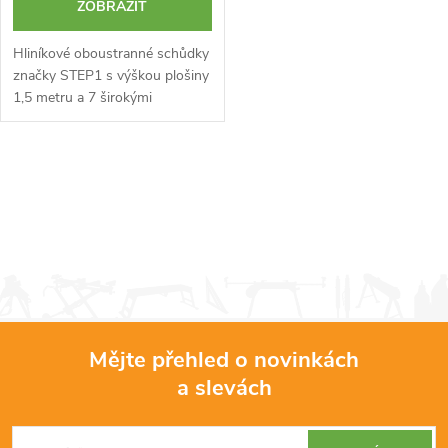
ZOBRAZIT
Hliníkové oboustranné schůdky
značky STEP1 s výškou plošiny
1,5 metru a 7 širokými
protiskluzovými stupni. Velmi
dobrá kvalita za relativně nízkou
cenu. Ideální řešení pro dům a...
O
v
l
á
d
Mějte přehled o novinkách
a
a slevách
Z
c