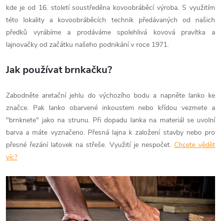
kde je od 16. století soustředěna kovoobráběcí výroba. S využitím
této lokality a kovoobráběcích technik předávaných od našich
předků vyrábíme a prodáváme spolehlivá kovová pravítka a
lajnovačky od začátku našeho podnikání v roce 1971.
Jak používat brnkačku?
Zabodněte aretační jehlu do výchozího bodu a napněte lanko ke
značce. Pak lanko obarvené inkoustem nebo křídou vezmete a
"brnknete" jako na strunu. Při dopadu lanka na materiál se uvolní
barva a máte vyznačeno. Přesná lajna k založení stavby nebo pro
přesné řezání laťovek na střeše. Využití je nespočet.
Chcete vědět
víc?