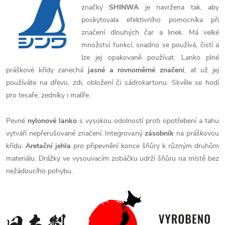
značky
SHINWA
je navržena tak, aby
poskytovala efektivního pomocníka při
značení dlouhých čar a linek. Má velké
množství funkcí, snadno se používá, čistí a
lze jej opakovaně používat. Lanko plné
práškové křídy zanechá
jasné a rovnoměrné značení
, ať už jej
používáte na dřevu, zdi, obložení či sádrokartonu. Skvěle se hodí
pro tesaře, zedníky i malíře.
Pevné
nylonové lanko
s vysokou odolností proti opotřebení a tahu
vytváří nepřerušované značení. Integrovaný
zásobník
na práškovou
křídu.
Aretační jehla
pro připevnění konce šňůry k různým druhům
materiálu. Drážky ve vysouvacím zobáčku udrží šňůru na místě bez
nežádoucího pohybu.