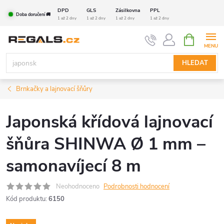
Přejít
DPD
GLS
Zásilkovna
PPL
Doba doručení 🚚
na
1 až 2 dny
1 až 2 dny
1 až 2 dny
1 až 2 dny
obsah
NÁKUPNÍ
KOŠÍK
HLEDAT
Brnkačky a lajnovací šňůry
Japonská křídová lajnovací
šňůra SHINWA Ø 1 mm –
samonavíjecí 8 m
Neohodnoceno
Podrobnosti hodnocení
Kód produktu:
6150