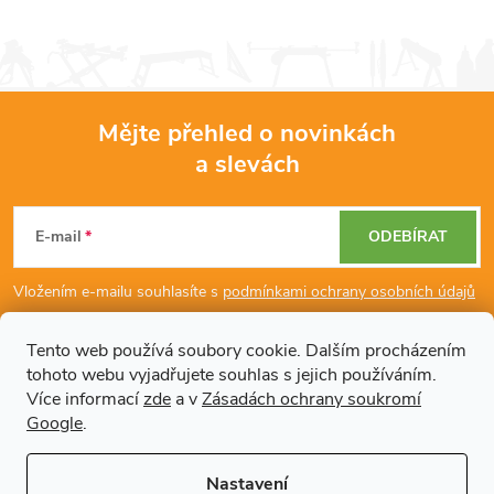
Mějte přehled o novinkách
a slevách
Z
á
E-mail
ODEBÍRAT
p
Vložením e-mailu souhlasíte s
podmínkami ochrany osobních údajů
a
Tento web používá soubory cookie. Dalším procházením
tohoto webu vyjadřujete souhlas s jejich používáním.
Dodatečné informace
t
Více informací
zde
a v
Zásadách ochrany soukromí
Google
.
í
Články
Nastavení