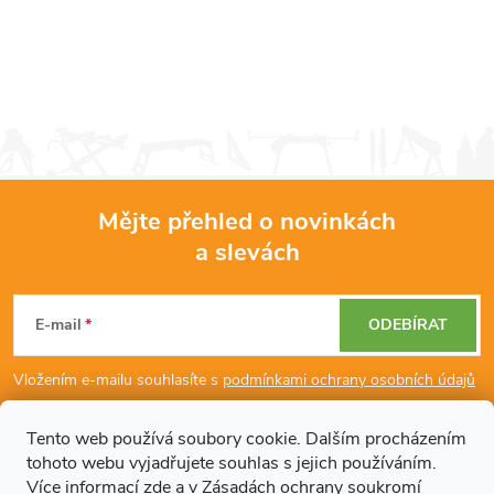
Mějte přehled o novinkách
a slevách
Z
á
E-mail
ODEBÍRAT
p
Vložením e-mailu souhlasíte s
podmínkami ochrany osobních údajů
a
Tento web používá soubory cookie. Dalším procházením
tohoto webu vyjadřujete souhlas s jejich používáním.
Dodatečné informace
t
Více informací
zde
a v
Zásadách ochrany soukromí