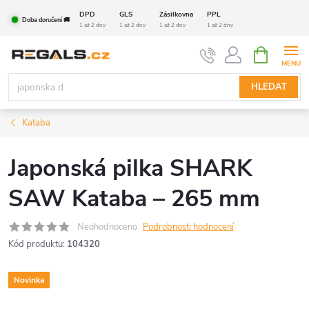
Přejít
DPD
GLS
Zásilkovna
PPL
Doba doručení 🚚
na
1 až 2 dny
1 až 2 dny
1 až 2 dny
1 až 2 dny
obsah
NÁKUPNÍ
KOŠÍK
HLEDAT
Kataba
Japonská pilka SHARK
SAW Kataba –⁠ 265 mm
Neohodnoceno
Podrobnosti hodnocení
Kód produktu:
104320
Novinka