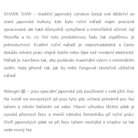
SHARK SAW – tradiční japonský výrobce čerpá své dědictví ze
staré japonské kultury, kde bylo ruční nářadí nejen precizně
zpracované, ale také důmyslně vymyšlené a mimořádně účinné. Její
filozofie a to, co činí tuto produktovou řadu tak úspěšnou, je
jednoduchost. Kvalitní ruční nářadí je nepostradatelné a často
dokáže odvést práci stejně dobře nebo lépe než moderní elektrické.
Nářadí je navrženo tak, aby podávalo maximální výkon s minimálním
úsilím, tedy přesně tak, jak by mělo fungovat skutečně užitečné
nářadí.
Nokogiri 鋸 – jsou speciální japonské pily používané v celé jižní Asii.
Na rozdíl od evropských pil jsou tyto pily určené primárně pro řez
tahem a nikoliv tlačením od sebe. Hlavní výhodou těchto pilek je
vysoká přesnost řezu a menší námaha řemeslníka při ruční práci.
Ostří japonských pilek se při řezu tahem neohýbá a snadno se tak
vede rovný řez.