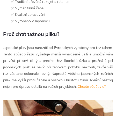
✅ Tradiční dřevěná rukojeť s ratanem
✅ Vyměnitelná čepel
✅ Kvalitní zpracování
✅ Vyrobeno v Japonsku
Proč chtít tažnou pilku?
Japonské pilky jsou narozdíl od Evropských vyrobeny pro řez tahem.
Tento způsob řezu vyžaduje menší vynaložené úsilí a umožní vám
provést přesný, čistý a precizní řez. Ikonická úzká a pružná čepel
japonských pilek se navíc při tahovém pohybu nekroutí, takže váš
řez zůstane dokonale rovný. Naprostá většina japonských ručních
pilek má vyšší profil čepele a vysokou hustotu zubů. Ideální nástroj
nejen pro úpravu detailů na vašich projektech.
Chcete vědět víc?