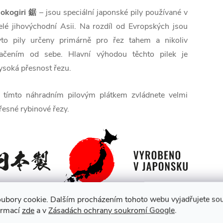
okogiri 鋸
– jsou speciální japonské pily používané v
elé jihovýchodní Asii. Na rozdíl od Evropských jsou
yto pily určeny primárně pro řez tahem a nikoliv
lačením od sebe. Hlavní výhodou těchto pilek je
ysoká přesnost řezu.
 tímto náhradním pilovým plátkem zvládnete velmi
řesné rybinové řezy.
ubory cookie. Dalším procházením tohoto webu vyjadřujete souh
ormací
zde
a v
Zásadách ochrany soukromí Google
.
lastnosti pilového listu YOSHIWAKA