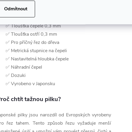
Odmítnout
✅ Tažná pilka
✅ Pulzně kalená čepel
✅ Tloušťka čepele 0,3 mm
✅ Tloušťka ostří 0,3 mm
✅ Pro příčný řez do dřeva
✅ Metrická stupnice na čepeli
✅ Nastavitelná hloubka čepele
✅ Náhradní čepel
✅ Dozuki
✅ Vyrobeno v Japonsku
roč chtít tažnou pilku?
aponské pilky jsou narozdíl od Evropských vyrobeny
ro řez tahem. Tento způsob řezu vyžaduje menší
ynaložené úsilí a umožní vám provést přesný, čistý a