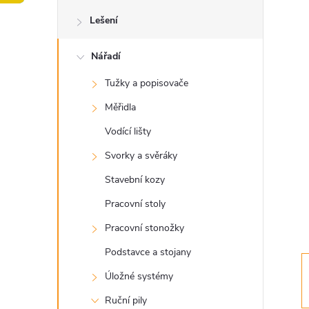
o
Lešení
s
Nářadí
t
Tužky a popisovače
r
Měřidla
a
Vodící lišty
Svorky a svěráky
n
Stavební kozy
n
Pracovní stoly
Pracovní stonožky
í
Podstavce a stojany
p
Úložné systémy
Ruční pily