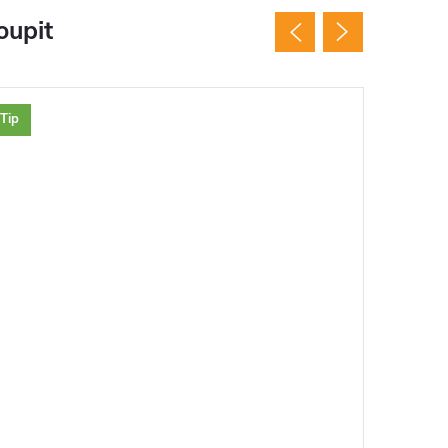
oupit
Tip
Tip