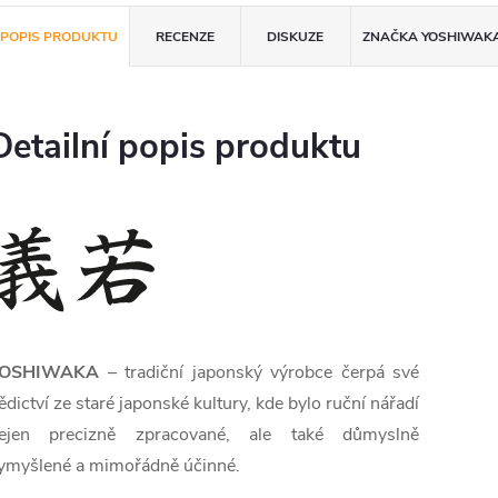
POPIS PRODUKTU
RECENZE
DISKUZE
ZNAČKA
YOSHIWAK
Detailní popis produktu
YOSHIWAKA
– tradiční japonský výrobce čerpá své
ědictví ze staré japonské kultury, kde bylo ruční nářadí
ejen precizně zpracované, ale také důmyslně
ymyšlené a mimořádně účinné.