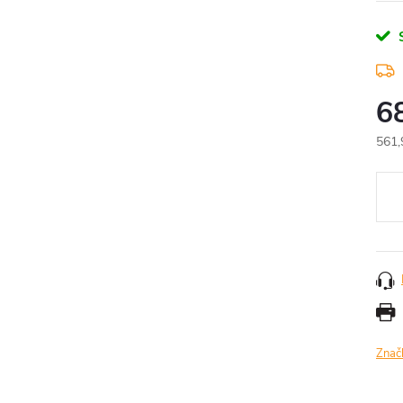
6
561,
Měr
cena
Znač