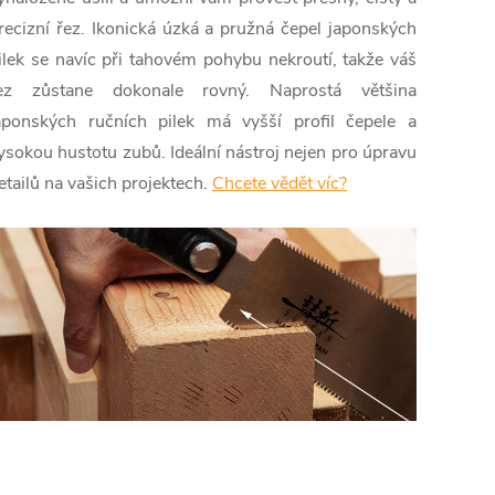
recizní řez. Ikonická úzká a pružná čepel japonských
ilek se navíc při tahovém pohybu nekroutí, takže váš
ez zůstane dokonale rovný. Naprostá většina
aponských ručních pilek má vyšší profil čepele a
ysokou hustotu zubů. Ideální nástroj nejen pro úpravu
etailů na vašich projektech.
Chcete vědět víc?