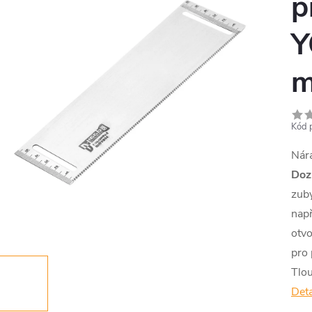
p
Y
Kód 
Nára
Doz
zub
např
otvo
pro 
Tlo
Deta