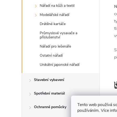
Nářadí na kůži a textil
N
c
Modelářské nářadí
t
Drátěné kartáče
t
Průmyslové vysavače a
v
příslušenství
Nářadí pro lešenáře
S
Ostatní nářadí
p
Unikátní japonské nářadí
Stavební vybavení
Spotřební materiál
Tento web používá so
Ochranné pomůcky
používáním. Více inf
V