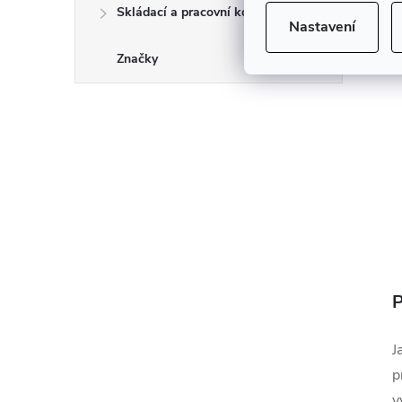
Skládací a pracovní kozy
Nastavení
Značky
P
J
p
v