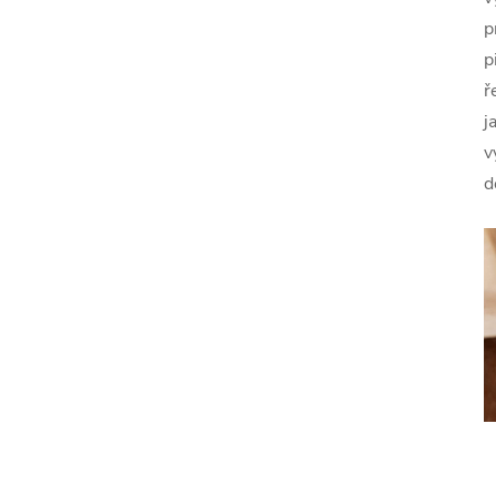
p
p
ř
j
v
d