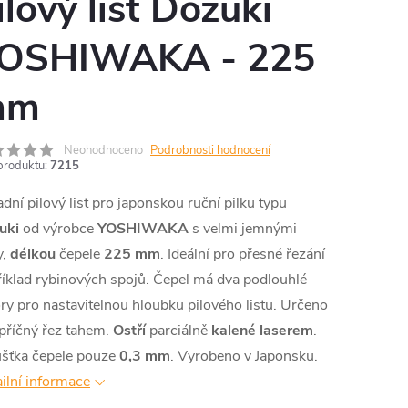
ilový list Dozuki
OSHIWAKA - 225
mm
Neohodnoceno
Podrobnosti hodnocení
produktu:
7215
dní pilový list pro japonskou ruční pilku typu
uki
od výrobce
YOSHIWAKA
s velmi jemnými
y,
délkou
čepele
225 mm
. Ideální pro přesné řezání
íklad rybinových spojů. Čepel má dva podlouhlé
ry pro nastavitelnou hloubku pilového listu. Určeno
příčný řez tahem.
Ostří
parciálně
kalené laserem
.
ušťka čepele pouze
0,3 mm
. Vyrobeno v Japonsku.
ilní informace