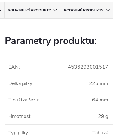
A
SOUVISEJÍCÍ PRODUKTY
PODOBNÉ PRODUKTY
Parametry produktu:
EAN
:
4536293001517
Délka pilky
:
225 mm
Tloušťka řezu
:
64 mm
Hmotnost
:
29 g
Typ pilky
:
Tahová