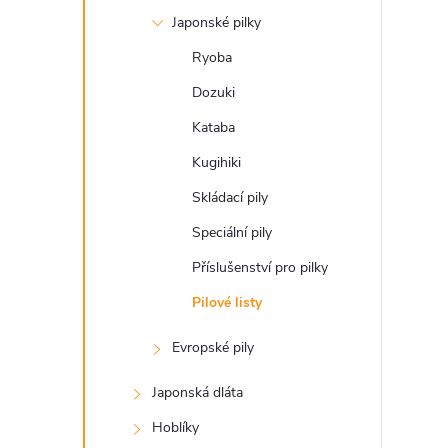
a
Japonské pilky
n
Ryoba
e
Dozuki
Kataba
l
Kugihiki
Skládací pily
Speciální pily
Příslušenství pro pilky
Pilové listy
Evropské pily
Japonská dláta
Hoblíky