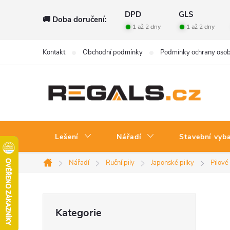
Přejít
DPD
GLS
🚚 Doba doručení:
na
1 až 2 dny
1 až 2 dny
obsah
Kontakt
Obchodní podmínky
Podmínky ochrany osob
Lešení
Nářadí
Stavební vyb
Nářadí
Ruční pily
Japonské pilky
Pilové 
Domů
P
Přeskočit
Kategorie
kategorie