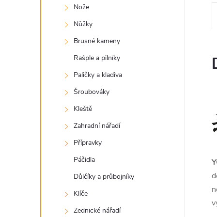
Nože
Nůžky
Brusné kameny
Rašple a pilníky
Paličky a kladiva
Šroubováky
Kleště
Zahradní nářadí
Přípravky
Páčidla
d
Důlčíky a průbojníky
n
Klíče
v
Zednické nářadí