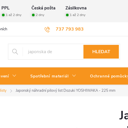
PPL
Česká pošta
Zásilkovna
1 až 2 dny
2 dny
1 až 2 dny
737 793 983
ních údajů
Velkoobchod
Vrácení zboží
HLEDAT
avení
Spotřební materiál
Ochranné pomůck
listy
Japonský náhradní pilový list Dozuki YOSHIWAKA - 225 mm
J