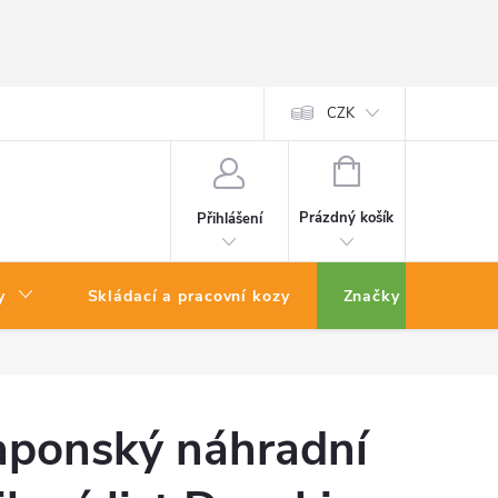
CZK
NÁKUPNÍ
KOŠÍK
Prázdný košík
Přihlášení
y
Skládací a pracovní kozy
Značky
aponský náhradní