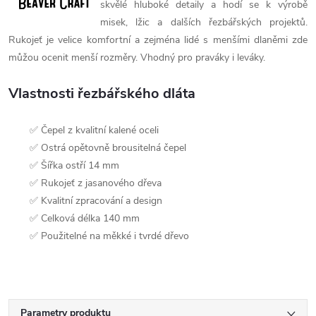
skvělé hluboké detaily a hodí se k výrobě
misek, lžic a dalších řezbářských projektů.
Rukojeť je velice komfortní a zejména lidé s menšími dlaněmi zde
můžou ocenit menší rozměry. Vhodný pro praváky i leváky.
Vlastnosti řezbářského dláta
✅ Čepel z kvalitní kalené oceli
✅ Ostrá opětovně brousitelná čepel
✅ Šířka ostří 14 mm
✅ Rukojeť z jasanového dřeva
✅ Kvalitní zpracování a design
✅ Celková délka 140 mm
✅
Použitelné na měkké i tvrdé dřevo
Parametry produktu