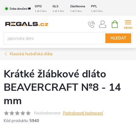
Přejít
DPD
GLS
Zásilkovna
PPL
Doba doručení 🚚
na
1 až 2 dny
1 až 2 dny
1 až 2 dny
1 až 2 dny
obsah
NÁKUPNÍ
KOŠÍK
HLEDAT
Klasická řezbářská dláta
Krátké žlábkové dláto
BEAVERCRAFT №8 - 14
mm
Neohodnoceno
Podrobnosti hodnocení
Kód produktu:
5940