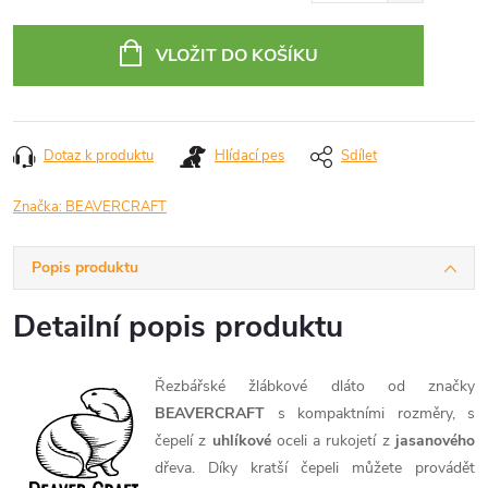
Měrná
cena:
VLOŽIT DO KOŠÍKU
Dotaz k produktu
Hlídací pes
Sdílet
Značka:
BEAVERCRAFT
Popis produktu
Detailní popis produktu
Řezbářské žlábkové
dláto od značky
BEAVERCRAFT
s kompaktními rozměry, s
čepelí z
uhlíkové
oceli a rukojetí z
jasanového
dřeva. Díky kratší čepeli můžete provádět