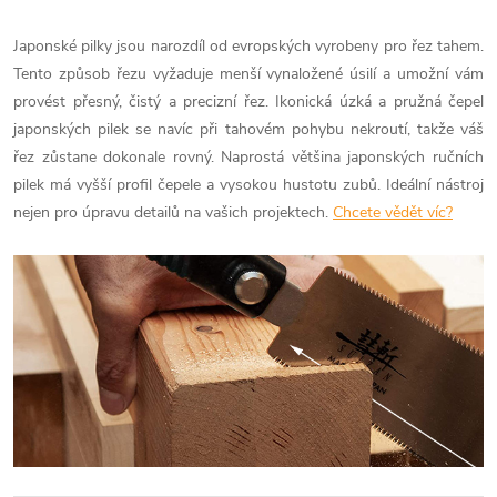
Japonské pilky jsou narozdíl od evropských vyrobeny pro řez tahem.
Tento způsob řezu vyžaduje menší vynaložené úsilí a umožní vám
provést přesný, čistý a precizní řez. Ikonická úzká a pružná čepel
japonských pilek se navíc při tahovém pohybu nekroutí, takže váš
řez zůstane dokonale rovný. Naprostá většina japonských ručních
pilek má vyšší profil čepele a vysokou hustotu zubů. Ideální nástroj
nejen pro úpravu detailů na vašich projektech.
Chcete vědět víc?