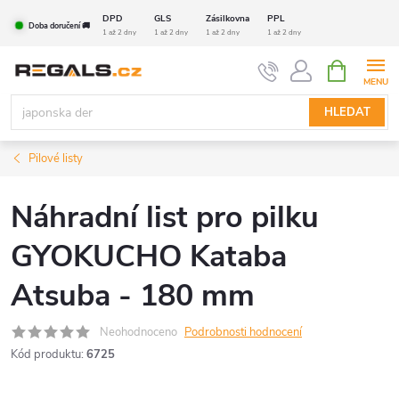
Přejít
DPD
GLS
Zásilkovna
PPL
Doba doručení 🚚
na
1 až 2 dny
1 až 2 dny
1 až 2 dny
1 až 2 dny
obsah
NÁKUPNÍ
KOŠÍK
HLEDAT
Pilové listy
Náhradní list pro pilku
GYOKUCHO Kataba
Atsuba - 180 mm
Neohodnoceno
Podrobnosti hodnocení
Kód produktu:
6725