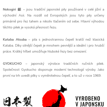
Nokogiri 鋸
– jsou tradiční japonské pily používané v celé jižní a
východní Asii. Na rozdíl od Evropských jsou tyto pily určeny
primárně pro řez tahem a nikoliv tlačením od sebe. Hlavní výhodou
těchto pilek je vysoká přesnost řezu.
Kataba Atsuba
– pila s jednostrannou čepelí kratší než klasická
Kataba. Díky silnější čepeli je mnohem pevnější a ideální i pro hrubší
práce. Krátký hřbet umožňuje hluboké řezy bez omezení.
GYOKUCHO
– japonský výrobce tradičních ručních pilek.
Společnost Gyokucho disponuje moderní technologií výroby. Jako
první na trh uvedli pilky s vyměnitelnou čepelí, a to už v roce 1969.