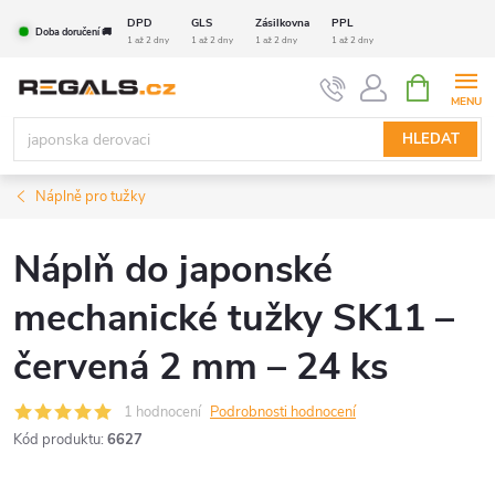
Přejít
DPD
GLS
Zásilkovna
PPL
Doba doručení 🚚
na
1 až 2 dny
1 až 2 dny
1 až 2 dny
1 až 2 dny
obsah
NÁKUPNÍ
KOŠÍK
HLEDAT
Náplně pro tužky
Náplň do japonské
mechanické tužky SK11 –
červená 2 mm – 24 ks
1 hodnocení
Podrobnosti hodnocení
Kód produktu:
6627