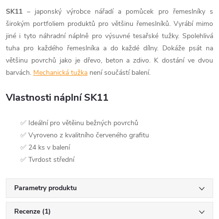
SK11
– japonský výrobce nářadí a pomůcek pro řemeslníky s
širokým portfoliem produktů pro většinu řemeslníků. Vyrábí mimo
jiné i tyto náhradní náplně pro výsuvné tesařské tužky. Spolehlivá
tuha pro každého řemeslníka a do každé dílny. Dokáže psát na
většinu povrchů jako je dřevo, beton a zdivo. K dostání ve dvou
barvách.
Mechanická tužka
není součástí balení.
Vlastnosti náplní SK11
✅ Ideální pro větěinu bežných povrchů
✅ Vyroveno z kvalitního červeného grafitu
✅ 24 ks v balení
✅ Tvrdost střední
Parametry produktu
Recenze (1)