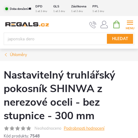
Přejít
DPD
GLS
Zásilkovna
PPL
Doba doručení 🚚
na
1 až 2 dny
1 až 2 dny
1 až 2 dny
1 až 2 dny
obsah
NÁKUPNÍ
KOŠÍK
HLEDAT
Úhloměry
Nastavitelný truhlářský
pokosník SHINWA z
nerezové oceli - bez
stupnice - 300 mm
Neohodnoceno
Podrobnosti hodnocení
Kód produktu:
7548