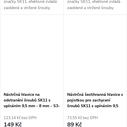
značky SK11, efektivně zvládá
značky SK11, efektivně zvládá
zaoblené a stržené šrouby.
zaoblené a stržené šrouby.
Disponuje velikostí upínání 9,5
Disponuje velikostí upínání 9,5
mm (3/8 palce). Velikost ořechu
mm (3/8 palce). Velikost ořechu
17 mm. Chromovaná...
19 mm. Chromovaná...
Nástrčná hlavice na
Nástrčná šestihranná hlavice s
odstranění šroubů SK11 s
pojistkou pro zachycení
upínáním 9,5 mm - 8 mm - S3-
šroubů SK11 s upínáním 9,5
08RE
mm - 10 mm - S3-10BC
123,14 Kč bez DPH
73,55 Kč bez DPH
149 Kč
89 Kč