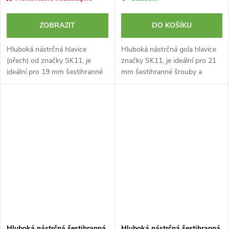
ZOBRAZIT
DO KOŠÍKU
Hluboká nástrčná hlavice
Hluboká nástrčná gola hlavice
(ořech) od značky SK11, je
značky SK11, je ideální pro 21
ideální pro 19 mm šestihranné
mm šestihranné šrouby a
šrouby a matice v těsných a
matice v těsných a
zapuštěných místech. Upínání
zapuštěných místech. Upínání
9,5 mm (3/8 palce)....
9,5 mm (3/8 palce).
Chromovaný...
Hluboká nástrčná šestihranná
Hluboká nástrčná šestihranná