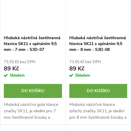
Hluboká nástrčná šestihranná
Hluboká nástrčná šestihranná
hlavice SK11 s upínáním 9,5
hlavice SK11 s upínáním 9,5
mm - 7 mm - S3D-07
mm - 8 mm - S3D-08
73,55 Kč bez DPH
73,55 Kč bez DPH
89 Kč
89 Kč
Skladem
Skladem
DO KOŠÍKU
DO KOŠÍKU
Hluboká nástrčná gola hlavice
Hluboká nástrčná hlavice
značky SK11, je ideální pro 7
(ořech) značky SK11, je ideální
mm šestihranné šrouby a
pro 8 mm šestihranné šrouby a
matice v těsných a
matice v těsných a
zapuštěných místech. Upínání
zapuštěných místech. Upínání