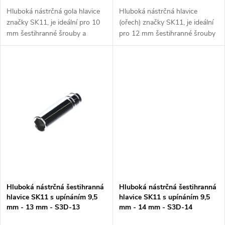
k
k
Hluboká nástrčná gola hlavice
Hluboká nástrčná hlavice
značky SK11, je ideální pro 10
(ořech) značky SK11, je ideální
t
mm šestihranné šrouby a
pro 12 mm šestihranné šrouby
t
matice v těsných a
a matice v těsných a
ů
zapuštěných místech. Upínání
zapuštěných místech. Upínání
ů
9,5 mm (3/8 palce).
9,5 mm (3/8 palce).
Chromovaný...
Chromovaný...
Hluboká nástrčná šestihranná
Hluboká nástrčná šestihranná
hlavice SK11 s upínáním 9,5
hlavice SK11 s upínáním 9,5
mm - 13 mm - S3D-13
mm - 14 mm - S3D-14