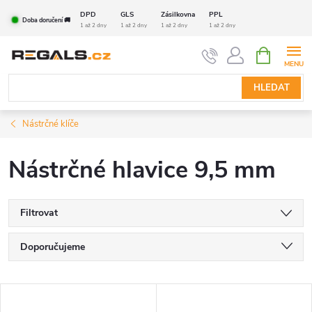
Přejít
DPD
GLS
Zásilkovna
PPL
Doba doručení 🚚
na
1 až 2 dny
1 až 2 dny
1 až 2 dny
1 až 2 dny
obsah
NÁKUPNÍ
KOŠÍK
HLEDAT
Nástrčné klíče
Nástrčné hlavice 9,5 mm
Filtrovat
Ř
Doporučujeme
a
Nejlevnější
V
Nejdražší