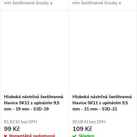
mm šestihranné šrouby a
mm šestihranné šrouby a
matice v těsných a
matice v těsných a
zapuštěných místech. Upínání
zapuštěných místech. Upínání
9,5 mm (3/8 palce).
9,5 mm (3/8 palce).
Chromovaný...
Chromovaný povrch....
Hluboká nástrčná šestihranná
Hluboká nástrčná šestihranná
hlavice SK11 s upínáním 9,5
hlavice SK11 s upínáním 9,5
mm - 19 mm - S3D-19
mm - 21 mm - S3D-21
81,82 Kč bez DPH
90,08 Kč bez DPH
99 Kč
109 Kč
Momentálně nedostupné
Skladem