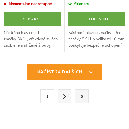
Momentálně nedostupné
Skladem
ZOBRAZIT
DO KOŠÍKU
Nástrčná hlavice od
Nástrčná hlavice značky (ořech)
značky SK11, efektivně zvládá
značky SK11 o velikosti 10 mm
zaoblené a stržené šrouby.
poskytuje bezpečné uchopení
Disponuje velikostí upínání 9,5
šroubů a matic v úzkých
mm (3/8 palce). Velikost ořechu
prostorech, a to díky kuličkové
8 mm. Chromovaná
pojistce. Upínání 9,5 mm...
O
povrchová...
NAČÍST 24 DALŠÍCH
v
l
S
1
3
t
á
r
d
á
a
n