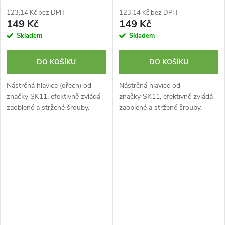
S3-10RE
S3-12RE
123,14 Kč bez DPH
123,14 Kč bez DPH
149 Kč
149 Kč
Skladem
Skladem
DO KOŠÍKU
DO KOŠÍKU
Nástrčná hlavice (ořech) od
Nástrčná hlavice od
značky SK11, efektivně zvládá
značky SK11, efektivně zvládá
zaoblené a stržené šrouby.
zaoblené a stržené šrouby.
Disponuje velikostí upínání 9,5
Disponuje velikostí upínání 9,5
mm (3/8 palce). Velikost ořechu
mm (3/8 palce). Velikost ořechu
10 mm. Chromovaná...
12 mm. Chromovaná...