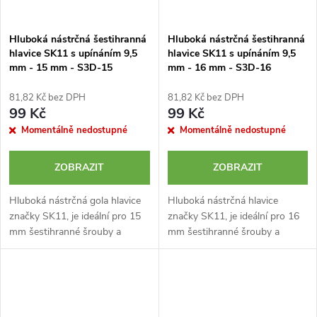
Hluboká nástrčná šestihranná
Hluboká nástrčná šestihranná
hlavice SK11 s upínáním 9,5
hlavice SK11 s upínáním 9,5
mm - 15 mm - S3D-15
mm - 16 mm - S3D-16
81,82 Kč bez DPH
81,82 Kč bez DPH
99 Kč
99 Kč
Momentálně nedostupné
Momentálně nedostupné
ZOBRAZIT
ZOBRAZIT
Hluboká nástrčná gola hlavice
Hluboká nástrčná hlavice
značky SK11, je ideální pro 15
značky SK11, je ideální pro 16
mm šestihranné šrouby a
mm šestihranné šrouby a
matice v těsných a
matice v těsných a
zapuštěných místech. Upínání
zapuštěných místech. Upínání
9,5 mm (3/8 palce).
9,5 mm (3/8 palce).
Chromovaný...
Chromovaný povrch....