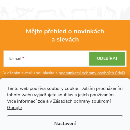
k
c
o
í
v
á
p
Mějte přehled o novinkách
n
a slevách
Z
r
í
v
á
E-mail
ODEBÍRAT
k
p
Vložením e-mailu souhlasíte s
podmínkami ochrany osobních údajů
y
a
v
Tento web používá soubory cookie. Dalším procházením
tohoto webu vyjadřujete souhlas s jejich používáním.
Dodatečné informace
t
ý
Více informací
zde
a v
Zásadách ochrany soukromí
Google
.
p
í
Články
i
Nastavení