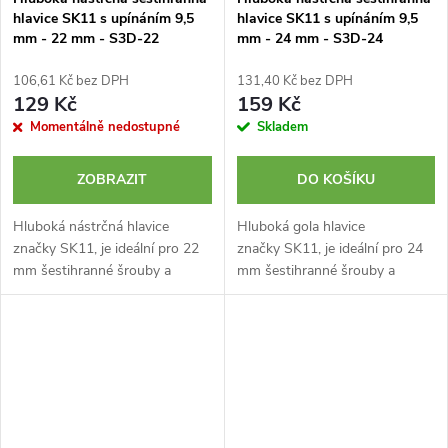
hlavice SK11 s upínáním 9,5
hlavice SK11 s upínáním 9,5
mm - 22 mm - S3D-22
mm - 24 mm - S3D-24
106,61 Kč bez DPH
131,40 Kč bez DPH
129 Kč
159 Kč
Momentálně nedostupné
Skladem
ZOBRAZIT
DO KOŠÍKU
Hluboká nástrčná hlavice
Hluboká gola hlavice
značky SK11, je ideální pro 22
značky SK11, je ideální pro 24
mm šestihranné šrouby a
mm šestihranné šrouby a
matice v těsných a
matice v těsných a
zapuštěných místech. Upínání
zapuštěných místech. Upínání
9,5 mm (3/8 palce).
9,5 mm (3/8 palce).
Chromovaný povrch....
Chromovaný povrch....