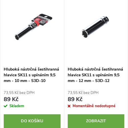
z
ý
Nejprodávanější
e
p
Abecedně
n
i
í
s
p
p
Hluboká nástrčná šestihranná
Hluboká nástrčná šestihranná
r
hlavice SK11 s upínáním 9,5
hlavice SK11 s upínáním 9,5
r
mm - 10 mm - S3D-10
mm - 12 mm - S3D-12
o
o
73,55 Kč bez DPH
73,55 Kč bez DPH
d
89 Kč
89 Kč
d
Skladem
Momentálně nedostupné
u
u
DO KOŠÍKU
ZOBRAZIT