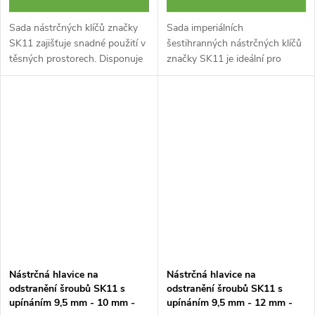
Sada nástrčných klíčů značky
Sada imperiálních
SK11 zajišťuje snadné použití v
šestihranných nástrčných klíčů
těsných prostorech. Disponuje
značky SK11 je ideální pro
rychloupínacím mechanismem.
šrouby a matice. Tato sada
Tato sada obsahuje osm
obsahuje devět šestihranných
hlubokých, imperiálních...
nástrčných klíčů s pohonem 9,5
mm (3/8...
Nástrčná hlavice na
Nástrčná hlavice na
odstranění šroubů SK11 s
odstranění šroubů SK11 s
upínáním 9,5 mm - 10 mm -
upínáním 9,5 mm - 12 mm -