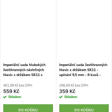
9,5 mm (3/8 palce).
9,5 mm (3/8 palce).
Chromovaný...
Chromovaný...
Imperiální sada hlubokých
Imperiální sada šestihranných
šestihranných nástrčných
hlavic s držákem SK11 -
hlavic s držákem SK11 s
upínání 9,5 mm - 8 kusů -
upínáním 3/8" - 8 kusů -
SHS308I
SHS308DI
461,98 Kč bez DPH
296,69 Kč bez DPH
559 Kč
359 Kč
Skladem
Skladem
DO KOŠÍKU
DO KOŠÍKU