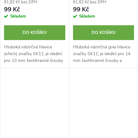
81,82 Kč bez DPH
81,82 Kč bez DPH
99 Kč
99 Kč
Skladem
Skladem
DO KOŠÍKU
DO KOŠÍKU
Hluboká nástrčná hlavice
Hluboká nástrčná gola hlavice
(ořech) značky SK11, je ideální
značky SK11, je ideální pro 14
pro 13 mm šestihranné šrouby
mm šestihranné šrouby a
a matice v těsných a
matice v těsných a
zapuštěných místech. Upínání
zapuštěných místech. Upínání
9,5 mm (3/8 palce).
9,5 mm (3/8 palce).
Chromovaný...
Chromovaný...