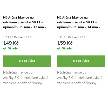
Nástrčná hlavice na
Nástrčná hlavice na
odstranění šroubů SK11 s
odstranění šroubů SK11 s
upínáním 9,5 mm - 13 mm -
upínáním 9,5 mm - 14 mm -
S3-13RE
S3-14RE
123,14 Kč bez DPH
131,40 Kč bez DPH
149 Kč
159 Kč
Skladem
Skladem
DO KOŠÍKU
DO KOŠÍKU
Nástrčná hlavice od
Nástrčná hlavice od
značky SK11, efektivně zvládá
značky SK11, efektivně zvládá
zaoblené a stržené šrouby.
zaoblené a stržené šrouby.
Disponuje velikostí upínání 9,5
Disponuje velikostí upínání 9,5
mm (3/8 palce). Velikost ořechu
mm (3/8 palce). Velikost ořechu
13 mm. Chromovaná...
14 mm. Chromovaná...