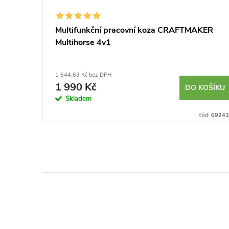
er X-
Multifunkční pracovní koza CRAFTMAKER
Multihorse 4v1
1 644,63 Kč bez DPH
1 990 Kč
KOŠÍKU
DO KOŠÍKU
Skladem
Kód:
692850
Kód:
69241