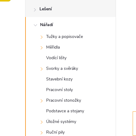
o
Lešení
s
Nářadí
t
Tužky a popisovače
r
Měřidla
a
Vodící lišty
Svorky a svěráky
n
Stavební kozy
n
Pracovní stoly
Pracovní stonožky
í
Podstavce a stojany
p
Úložné systémy
Ruční pily