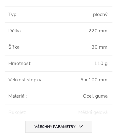
Typ
:
plochý
Délka
:
220 mm
Šířka
:
30 mm
Hmotnost
:
110 g
Velikost stopky
:
6 x 100 mm
Materiál
:
Ocel, guma
Rukojeť
:
Měkká gelová
VŠECHNY PARAMETRY