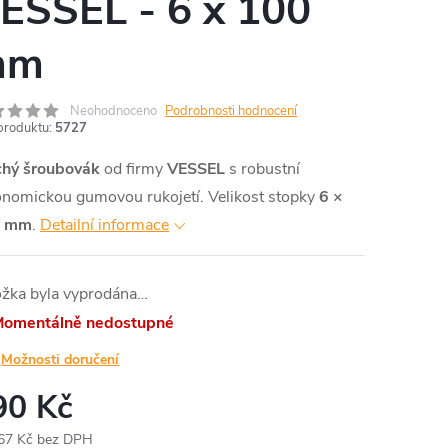
ESSEL - 6 x 100
mm
Neohodnoceno
Podrobnosti hodnocení
produktu:
5727
chý šroubovák
od firmy
VESSEL
s robustní
onomickou gumovou rukojetí. Velikost stopky
6 ×
0 mm
.
Detailní informace
ožka byla vyprodána…
omentálně nedostupné
Možnosti doručení
90 Kč
67 Kč bez DPH