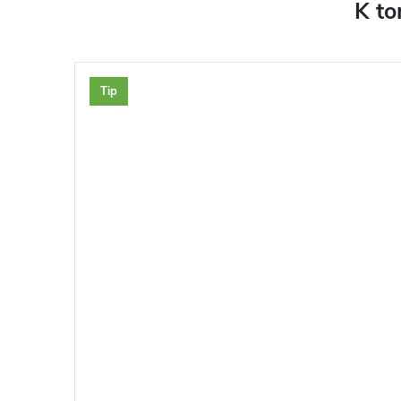
K to
Tip