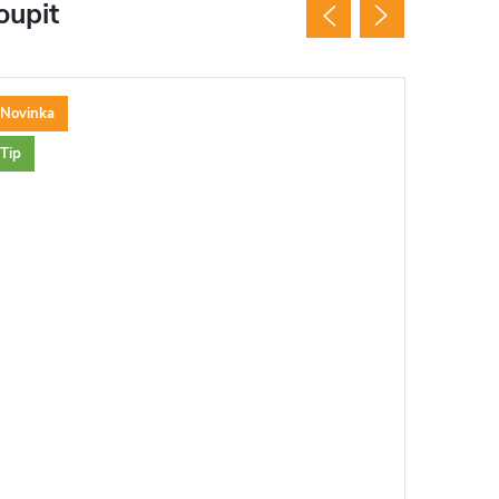
oupit
Novinka
Novinka
Tip