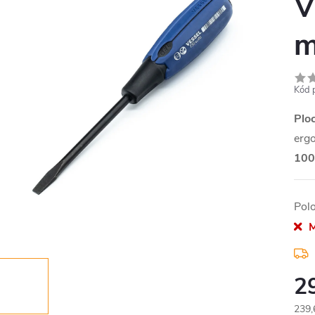
V
Kód 
Plo
erg
10
Pol
M
2
239,