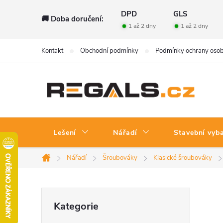
Přejít
DPD
GLS
🚚 Doba doručení:
na
1 až 2 dny
1 až 2 dny
obsah
Kontakt
Obchodní podmínky
Podmínky ochrany osob
Lešení
Nářadí
Stavební vyb
Nářadí
Šroubováky
Klasické šroubováky
Domů
P
Přeskočit
Kategorie
kategorie