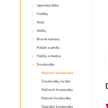
a
Japonská dláta
n
Hoblíky
e
Nože
Nůžky
l
Brusné kameny
Rašple a pilníky
Paličky a kladiva
Šroubováky
Klasické šroubováky
Šroubováky na bity
Ráčnové šroubováky
Rázové šroubováky
Speciální šroubováky