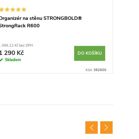
Organizér na stěnu STRONGBOLD®
Svinova
StrongRack R600
Shockfo
1 066,12 Kč bez DPH
800,83 Kč 
1 290 Kč
969 K
DO KOŠÍKU
Skladem
Sklad
Kód:
382600