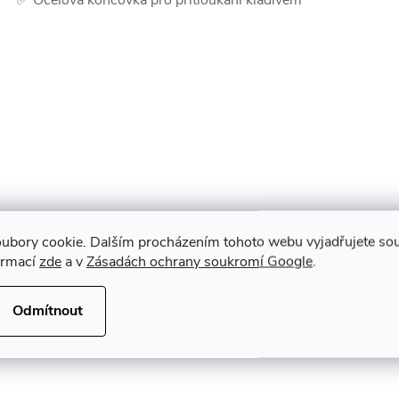
✅ Ocelová koncovka pro přitloukání kladivem
ubory cookie. Dalším procházením tohoto webu vyjadřujete souh
ormací
zde
a v
Zásadách ochrany soukromí Google
.
Odmítnout