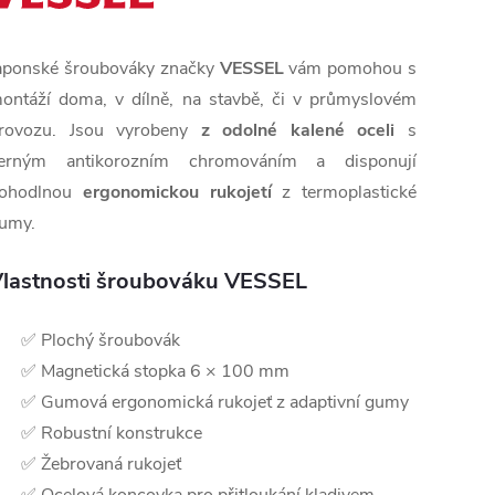
aponské šroubováky značky
VESSEL
vám pomohou s
ontáží doma, v dílně, na stavbě, či v průmyslovém
rovozu. Jsou vyrobeny
z odolné kalené oceli
s
erným antikorozním chromováním a disponují
ohodlnou
ergonomickou rukojetí
z termoplastické
umy.
lastnosti šroubováku VESSEL
✅ Plochý šroubovák
✅ Magnetická stopka 6 × 100 mm
✅ Gumová ergonomická rukojeť z adaptivní gumy
✅ Robustní konstrukce
✅ Žebrovaná rukojeť