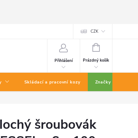
CZK
NÁKUPNÍ
KOŠÍK
Prázdný košík
Přihlášení
y
Skládací a pracovní kozy
Značky
lochý šroubovák