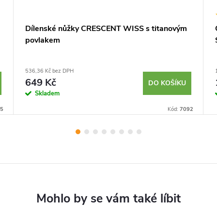
Dílenské nůžky CRESCENT WISS s titanovým
povlakem
536,36 Kč bez DPH
649 Kč
DO KOŠÍKU
Skladem
5
Kód:
7092