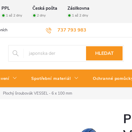
PPL
Česká pošta
Zásilkovna
1 až 2 dny
2 dny
1 až 2 dny
737 793 983
ních údajů
Velkoobchod
Vrácení zboží
HLEDAT
avení
Spotřební materiál
Ochranné pomůck
Plochý šroubovák VESSEL - 6 x 100 mm
P