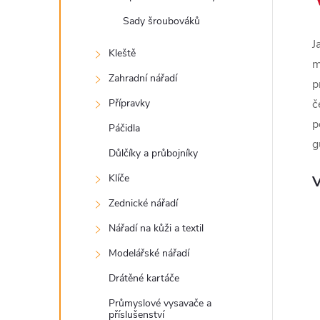
Sady šroubováků
J
Kleště
m
Zahradní nářadí
p
Přípravky
č
p
Páčidla
g
Důlčíky a průbojníky
Klíče
V
Zednické nářadí
Nářadí na kůži a textil
Modelářské nářadí
Drátěné kartáče
Průmyslové vysavače a
příslušenství