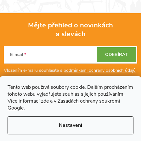
Mějte přehled o novinkách
a slevách
Z
á
E-mail
ODEBÍRAT
p
Vložením e-mailu souhlasíte s
podmínkami ochrany osobních údajů
a
Tento web používá soubory cookie. Dalším procházením
tohoto webu vyjadřujete souhlas s jejich používáním.
Dodatečné informace
t
Více informací
zde
a v
Zásadách ochrany soukromí
Google
.
í
Články
Nastavení
Copyright 2026
Regals.cz
. Všechna práva vyhrazena.
Upravit nastavení