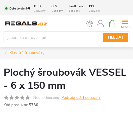
Přejít
DPD
GLS
Zásilkovna
PPL
Doba doručení 🚚
na
1 až 2 dny
1 až 2 dny
1 až 2 dny
1 až 2 dny
obsah
NÁKUPNÍ
KOŠÍK
HLEDAT
Klasické šroubováky
Plochý šroubovák VESSEL
- 6 x 150 mm
Neohodnoceno
Podrobnosti hodnocení
Kód produktu:
5730