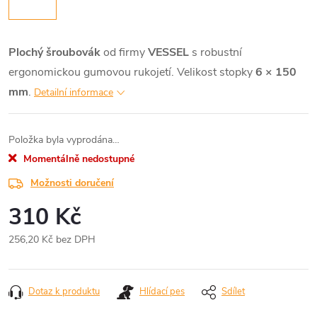
Plochý šroubovák
od firmy
VESSEL
s robustní
ergonomickou gumovou rukojetí. Velikost stopky
6 × 150
mm
.
Detailní informace
Položka byla vyprodána…
Momentálně nedostupné
Možnosti doručení
310 Kč
256,20 Kč bez DPH
Měrná
cena:
Dotaz k produktu
Hlídací pes
Sdílet