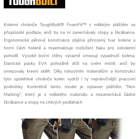
Kolenní chrániče ToughBuilt® FoamFit™ s měkkým pláštěm se
přizpůsobí podlaze, aniž by na ní zanechávaly stopy a škrábance.
Ergonomická pěnová konstrukce objímá přirozený tvar kolene a
horní části holeně a maximalizuje rozložení tlaku pro celodenní
pohodlí. Vysoké boční stěny výrazně omezují vypadnutí kolena.
Elastické pásky EVA pohodlně drží na svém místě, aniž by
omezovaly krevní oběh. Díky robustním materiálům a konstrukci
tyto spolehlivé chrániče kolen vydrží i ty nejnáročnější pracovní
podmínky. Konkrétně tento model je vybaven pláštěm "Non
Marking", který je z měkkého materiálu a nezanechává žádné
škrábance a stopy na citlivých podlahách