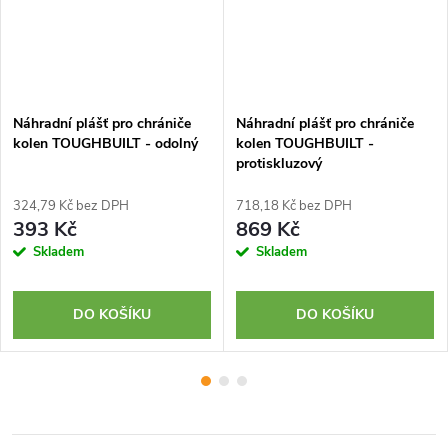
DARMA
Náhradní plášť pro chrániče
Náhradní plášť pro chrániče
kolen TOUGHBUILT - odolný
kolen TOUGHBUILT -
protiskluzový
324,79 Kč bez DPH
718,18 Kč bez DPH
393 Kč
869 Kč
Skladem
Skladem
DO KOŠÍKU
DO KOŠÍKU