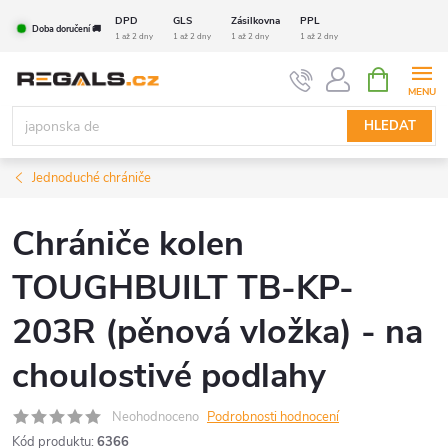
Přejít
DPD
GLS
Zásilkovna
PPL
Doba doručení 🚚
na
1 až 2 dny
1 až 2 dny
1 až 2 dny
1 až 2 dny
obsah
NÁKUPNÍ
KOŠÍK
HLEDAT
Jednoduché chrániče
Chrániče kolen
TOUGHBUILT TB-KP-
203R (pěnová vložka) - na
choulostivé podlahy
Neohodnoceno
Podrobnosti hodnocení
Kód produktu:
6366