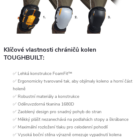
Klíčové vlastnosti chráničů kolen
TOUGHBUILT:
✅ Lehká konstrukce FoamFit™
✅ Ergonomicky tvarované tak, aby objímaly koleno a horní část
holeně
✅ Robustní materiály a konstrukce
✅ Oděruvzdorná tkanina 1680D
✅ Zaoblený design pro snadný pohyb do stran
✅ Měkký plášť nezanechává na podlahách stopy a škrábance
✅ Maximální rozložení tlaku pro celodenní pohodlí
✅ Vysoká boční stěna výrazně omezuje vypadnutí kolena