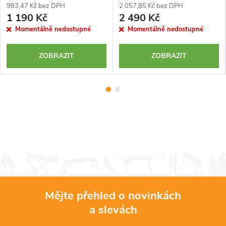
983,47 Kč bez DPH
2 057,85 Kč bez DPH
1 190 Kč
2 490 Kč
Momentálně nedostupné
Momentálně nedostupné
ZOBRAZIT
ZOBRAZIT
Mějte přehled o novinkách
a slevách
Z