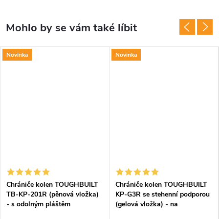
Novinka
Novinka
Chrániče kolen TOUGHBUILT
Chrániče kolen TOUGHBUILT
TB-KP-201R (pěnová vložka)
KP-G3R se stehenní podporou
- s odolným pláštěm
(gelová vložka) - na
choulostivé podlahy