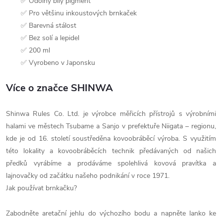
✅ Odolný bílý pigment
✅ Pro většinu inkoustových brnkaček
✅ Barevná stálost
✅ Bez solí a lepidel
✅ 200 ml
✅ Vyrobeno v Japonsku
Více o značce SHINWA
Shinwa Rules Co. Ltd. je výrobce měřicích přístrojů s výrobními
halami ve městech Tsubame a Sanjo v prefektuře Niigata – regionu,
kde je od 16. století soustředěna kovoobráběcí výroba. S využitím
této lokality a kovoobráběcích technik předávaných od našich
předků vyrábíme a prodáváme spolehlivá kovová pravítka a
lajnovačky od začátku našeho podnikání v roce 1971.
Jak používat brnkačku?
Zabodněte aretační jehlu do výchozího bodu a napněte lanko ke