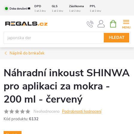
Přejít
DPD
GLS
Zásilkovna
PPL
Doba doručení 🚚
na
1 až 2 dny
1 až 2 dny
1 až 2 dny
1 až 2 dny
obsah
NÁKUPNÍ
KOŠÍK
HLEDAT
Náplně do brnkaček
Náhradní inkoust SHINWA
pro aplikaci za mokra -
200 ml - červený
Neohodnoceno
Podrobnosti hodnocení
Kód produktu:
6132