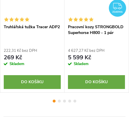
Z
ZDARMA
Truhlářská tužka Tracer ADP2
Pracovní kozy STRONGBOLD
Superhorse H800 - 1 pár
222,31 Kč bez DPH
4 627,27 Kč bez DPH
269 Kč
5 599 Kč
Skladem
Skladem
DO KOŠÍKU
DO KOŠÍKU