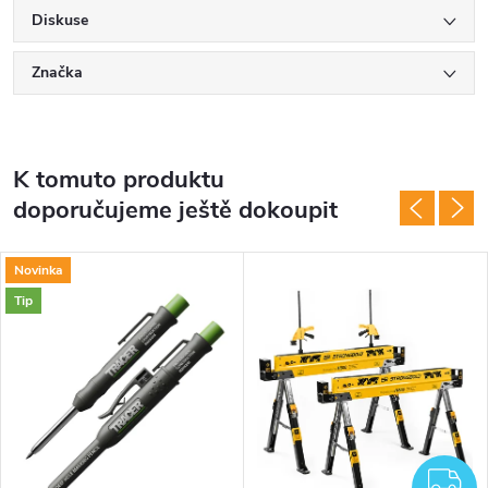
Diskuse
Značka
K tomuto produktu
doporučujeme ještě dokoupit
Novinka
Tip
Z