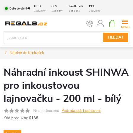
Přejít
DPD
GLS
Zásilkovna
PPL
Doba doručení 🚚
na
1 až 2 dny
1 až 2 dny
1 až 2 dny
1 až 2 dny
obsah
NÁKUPNÍ
KOŠÍK
HLEDAT
Náplně do brnkaček
Náhradní inkoust SHINWA
pro inkoustovou
lajnovačku - 200 ml - bílý
Neohodnoceno
Podrobnosti hodnocení
Kód produktu:
6138