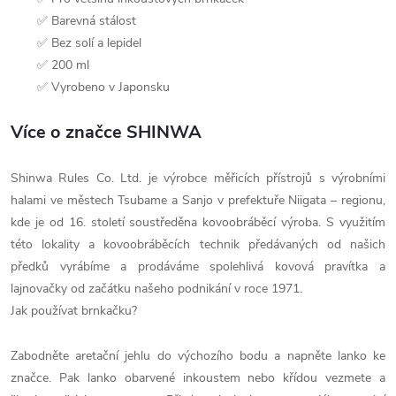
✅ Barevná stálost
✅ Bez solí a lepidel
✅ 200 ml
✅ Vyrobeno v Japonsku
Více o značce SHINWA
Shinwa Rules Co. Ltd. je výrobce měřicích přístrojů s výrobními
halami ve městech Tsubame a Sanjo v prefektuře Niigata – regionu,
kde je od 16. století soustředěna kovoobráběcí výroba. S využitím
této lokality a kovoobráběcích technik předávaných od našich
předků vyrábíme a prodáváme spolehlivá kovová pravítka a
lajnovačky od začátku našeho podnikání v roce 1971.
Jak používat brnkačku?
Zabodněte aretační jehlu do výchozího bodu a napněte lanko ke
značce. Pak lanko obarvené inkoustem nebo křídou vezmete a