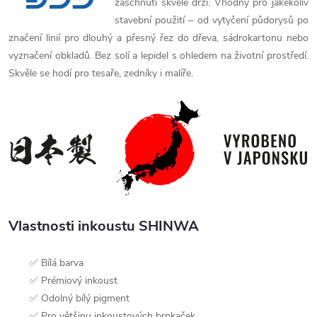
zaschnutí skvěle drží. Vhodný pro jakékoliv
stavební použití – od vytyčení půdorysů po
značení linií pro dlouhý a přesný řez do dřeva, sádrokartonu nebo
vyznačení obkladů. Bez solí a lepidel s ohledem na životní prostředí.
Skvěle se hodí pro tesaře, zedníky i malíře.
Vlastnosti inkoustu SHINWA
✅ Bílá barva
✅ Prémiový inkoust
✅ Odolný bílý pigment
✅ Pro většinu inkoustových brnkaček