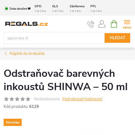
Přejít
DPD
GLS
Zásilkovna
PPL
Doba doručení 🚚
na
1 až 2 dny
1 až 2 dny
1 až 2 dny
1 až 2 dny
obsah
NÁKUPNÍ
KOŠÍK
HLEDAT
Náplně do brnkaček
Odstraňovač barevných
inkoustů SHINWA – 50 ml
Neohodnoceno
Podrobnosti hodnocení
Kód produktu:
6129
Novinka