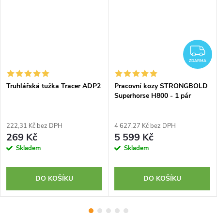
Z
ZDARMA
Truhlářská tužka Tracer ADP2
Pracovní kozy STRONGBOLD
Superhorse H800 - 1 pár
222,31 Kč bez DPH
4 627,27 Kč bez DPH
269 Kč
5 599 Kč
Skladem
Skladem
DO KOŠÍKU
DO KOŠÍKU