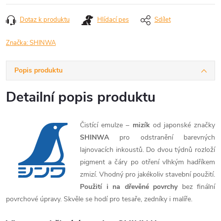
Dotaz k produktu
Hlídací pes
Sdílet
Značka:
SHINWA
Popis produktu
Detailní popis produktu
Čistící emulze –
mizík
od japonské značky
SHINWA
pro odstranění barevných
lajnovacích inkoustů. Do dvou týdnů rozloží
pigment a čáry po otření vlhkým hadříkem
zmizí. Vhodný pro jakékoliv stavební použití.
Použití i na dřevěné povrchy
bez finální
povrchové úpravy. Skvěle se hodí pro tesaře, zedníky i malíře.