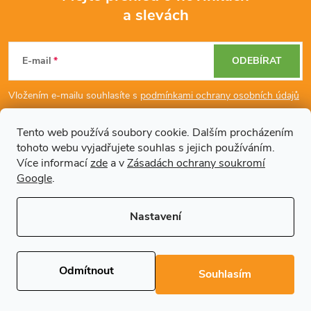
a slevách
Z
á
E-mail
ODEBÍRAT
p
Vložením e-mailu souhlasíte s
podmínkami ochrany osobních údajů
a
Tento web používá soubory cookie. Dalším procházením
tohoto webu vyjadřujete souhlas s jejich používáním.
Dodatečné informace
t
Více informací
zde
a v
Zásadách ochrany soukromí
Google
.
í
Články
Nastavení
Copyright 2026
Regals.cz
. Všechna práva vyhrazena.
Upravit nastavení
cookies
Odmítnout
Souhlasím
Vytvořil Shoptet Premium