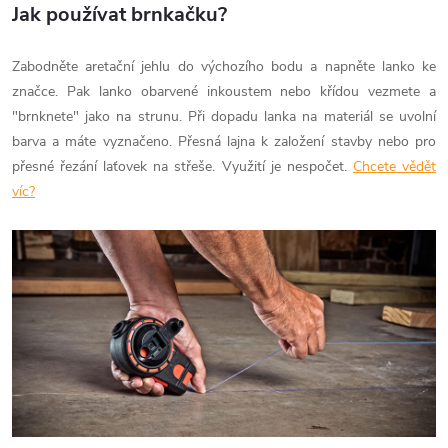
Jak používat brnkačku?
Zabodněte aretační jehlu do výchozího bodu a napněte lanko ke
značce. Pak lanko obarvené inkoustem nebo křídou vezmete a
"brnknete" jako na strunu. Při dopadu lanka na materiál se uvolní
barva a máte vyznačeno. Přesná lajna k založení stavby nebo pro
přesné řezání laťovek na střeše. Využití je nespočet.
Chcete vědět
víc?