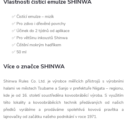
Vlastnosti čistící emulze SHINWA
✅ Čistící emulze – mizík
✅ Pro zdivo i dřevěné povrchy
✅ Účinek do 2 týdnů od aplikace
✅ Pro většinu inkoustů Shinwa
✅ Čištění mokrým hadříkem
✅ 50 ml
Více o značce SHINWA
Shinwa Rules Co. Ltd. je výrobce měřicích přístrojů s výrobními
halami ve městech Tsubame a Sanjo v prefektuře Niigata – regionu,
kde je od 16. století soustředěna kovoobráběcí výroba. S využitím
této lokality a kovoobráběcích technik předávaných od našich
předků vyrábíme a prodáváme spolehlivá kovová pravítka a
lajnovačky od začátku našeho podnikání v roce 1971.