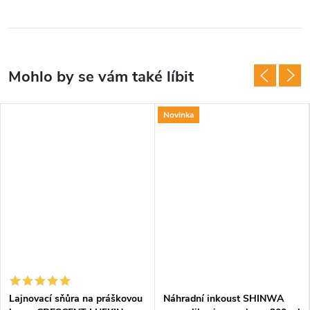
Novinka
Lajnovací sňůra na práškovou
Náhradní inkoust SHINWA