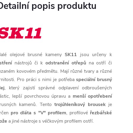
Detailní popis produktu
alé olejové brusné kameny
SK11
jsou určeny k
stření
nástrojů či k
odstranění otřepů
na ostří či
ezaném kovovém předmětu. Mají různé tvary a různé
rnitosti. Pro práci s nimi je potřeba
speciální brusný
lej
, který zajistí správné odplavení odbroušených
ástic, lepší povrchovou úpravu a
menší opotřebení
rusných kamenů. Tento
trojúhleníkový
brousek
je
rčen
pro dláta s "V" profilem
, profilové
řezbářské
ože
a jiné nástroje s véčkovým profilem ostří.