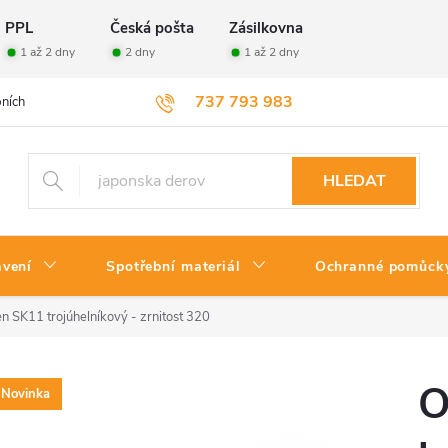
PPL
Česká pošta
Zásilkovna
1 až 2 dny
2 dny
1 až 2 dny
737 793 983
ních údajů
Velkoobchod
Vrácení zboží
HLEDAT
avení
Spotřební materiál
Ochranné pomůck
 SK11 trojúhelníkový - zrnitost 320
O
Novinka