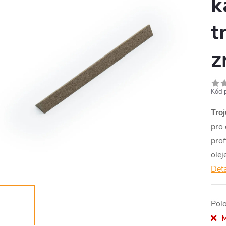
k
t
z
Kód 
Tro
pro
prof
ole
Deta
Pol
M