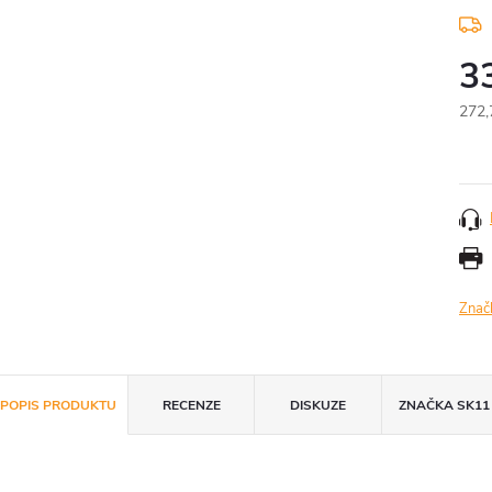
3
272,
Měr
cena
Znač
POPIS PRODUKTU
RECENZE
DISKUZE
ZNAČKA
SK11