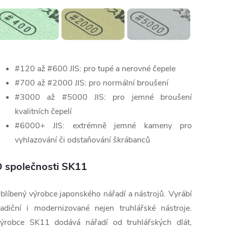
#120 až #600 JIS: pro tupé a nerovné čepele
#700 až #2000 JIS: pro normální broušení
#3000 až #5000 JIS: pro jemné broušení
kvalitních čepelí
#6000+ JIS: extrémně jemné kameny pro
vyhlazování či odstaňování škrábanců
 společnosti SK11
blíbený výrobce japonského nářadí a nástrojů. Vyrábí
radiční i modernizované nejen truhlářské nástroje.
ýrobce SK11 dodává nářadí od truhlářských dlát,