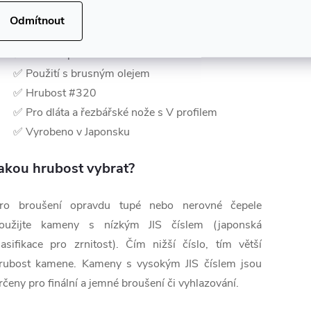
✅ Olejový brusný kámen
Odmítnout
✅ Z kvalitního abrazivního materiálu
✅ Jemná a pevná struktura
✅ Použití s brusným olejem
✅ Hrubost #320
✅ Pro dláta a řezbářské nože s V profilem
✅ Vyrobeno v Japonsku
akou hrubost vybrat?
ro broušení opravdu tupé nebo nerovné čepele
oužijte kameny s nízkým JIS číslem (japonská
lasifikace pro zrnitost). Čím nižší číslo, tím větší
rubost kamene. Kameny s vysokým JIS číslem jsou
rčeny pro finální a jemné broušení či vyhlazování.