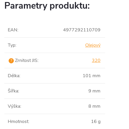
Parametry produktu:
EAN
:
4977292110709
Typ
:
Olejový
Zrnitost JIS
:
320
?
Délka
:
101 mm
Šířka
:
9 mm
Výška
:
8 mm
Hmotnost
:
16 g