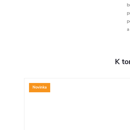
b
p
p
a
K to
Novinka
ZDARMA
ZDARMA