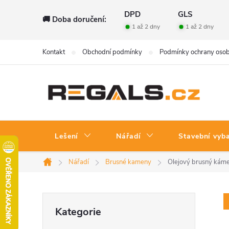
Přejít
DPD
GLS
🚚 Doba doručení:
na
1 až 2 dny
1 až 2 dny
obsah
Kontakt
Obchodní podmínky
Podmínky ochrany osob
Lešení
Nářadí
Stavební vyb
Nářadí
Brusné kameny
Olejový brusný kámen
Domů
P
Přeskočit
Kategorie
kategorie