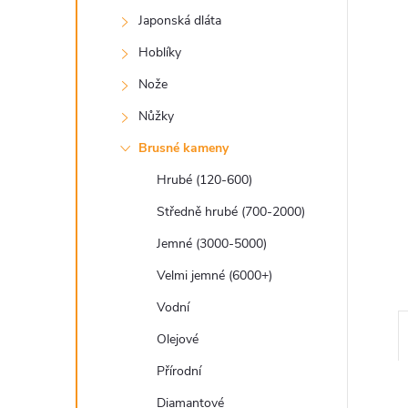
a
Japonská dláta
n
Hoblíky
e
Nože
Nůžky
l
Brusné kameny
Hrubé (120-600)
Středně hrubé (700-2000)
Jemné (3000-5000)
Velmi jemné (6000+)
Vodní
Olejové
Přírodní
Diamantové