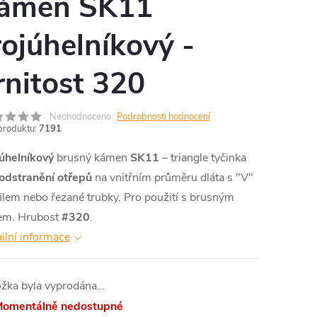
ámen SK11
rojúhelníkový -
rnitost 320
Neohodnoceno
Podrobnosti hodnocení
produktu:
7191
júhelníkový
brusný kámen
SK11
–⁠
triangle tyčinka
odstranění otřepů
na vnitřním průměru dláta s "V"
ilem nebo řezané trubky. Pro použití s brusným
jem. Hrubost
#320
.
ilní informace
ožka byla vyprodána…
omentálně nedostupné