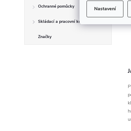
Ochranné pomůcky
Nastavení
Skládací a pracovní kozy
Značky
J
P
p
k
h
u