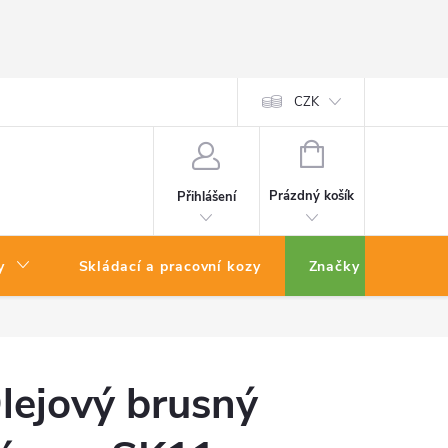
CZK
NÁKUPNÍ
KOŠÍK
Prázdný košík
Přihlášení
y
Skládací a pracovní kozy
Značky
lejový brusný