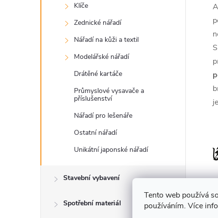
Klíče
A
p
Zednické nářadí
n
Nářadí na kůži a textil
S
Modelářské nářadí
p
Drátěné kartáče
p
b
Průmyslové vysavače a
příslušenství
j
Nářadí pro lešenáře
Ostatní nářadí
Unikátní japonské nářadí
Stavební vybavení
Tento web používá so
V
Spotřební materiál
používáním. Více inf