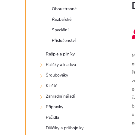
Oboustranné
Řezbářské
Speciální
Příslušenství
Rašple a pilníky
M
o
Paličky a kladiva
ř
Šroubováky
z
Kleště
o
Zahradní nářadí
č
b
Přípravky
u
Páčidla
n
Důlčíky a průbojníky