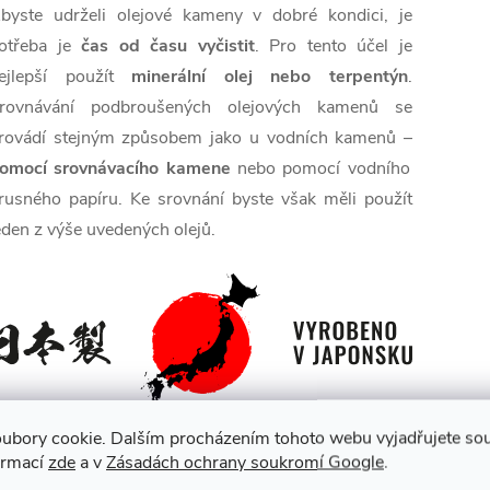
byste udrželi olejové kameny v dobré kondici, je
otřeba je
čas od času vyčistit
. Pro tento účel je
ejlepší použít
minerální olej nebo terpentýn
.
rovnávání podbroušených olejových kamenů se
rovádí stejným způsobem jako u vodních kamenů –
omocí srovnávacího kamene
nebo pomocí vodního
rusného papíru. Ke srovnání byste však měli použít
eden z výše uvedených olejů.
ubory cookie. Dalším procházením tohoto webu vyjadřujete souh
lastnosti brusného kamene SK11
ormací
zde
a v
Zásadách ochrany soukromí Google
.