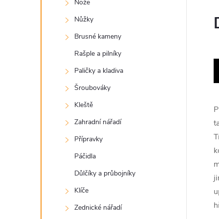
Nože
Nůžky
Brusné kameny
Rašple a pilníky
Paličky a kladiva
Šroubováky
Kleště
P
Zahradní nářadí
t
T
Přípravky
k
Páčidla
m
Důlčíky a průbojníky
j
Klíče
u
h
Zednické nářadí