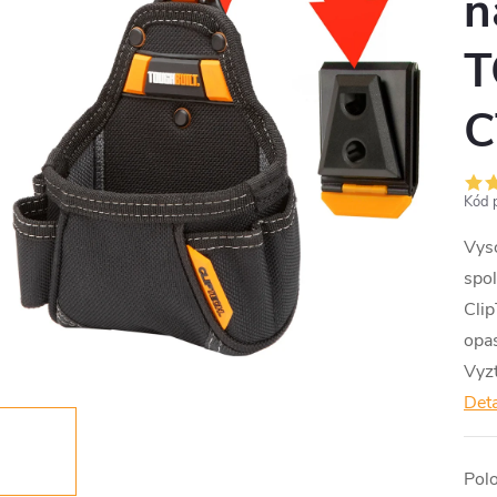
n
T
C
Kód 
Vyso
spo
Cli
opa
Vyzt
Deta
Pol