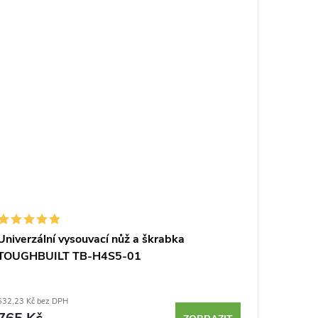
Univerzální vysouvací nůž a škrabka
Japonsk
TOUGHBUILT TB-H4S5-01
dřevo -
632,23 Kč bez DPH
635,54 Kč 