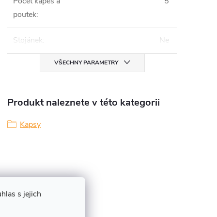
Počet kapes a
5
poutek
:
Stojánek
:
Ne
VŠECHNY PARAMETRY
Produkt naleznete v této kategorii
Kapsy
las s jejich