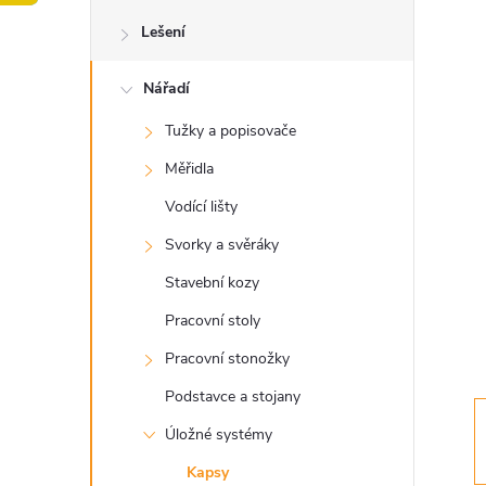
o
Lešení
s
Nářadí
t
Tužky a popisovače
r
Měřidla
a
Vodící lišty
Svorky a svěráky
n
Stavební kozy
n
Pracovní stoly
Pracovní stonožky
í
Podstavce a stojany
p
Úložné systémy
Kapsy