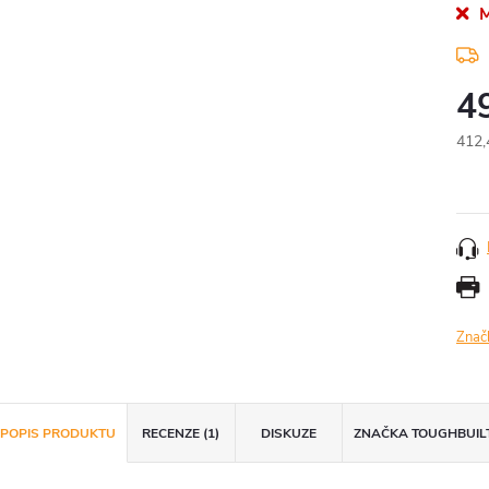
M
4
412,
Měr
cena
Znač
POPIS PRODUKTU
RECENZE (1)
DISKUZE
ZNAČKA
TOUGHBUIL