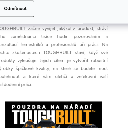
®
dyž si prohlédnete jakýkoliv výrobek TOUGHBUILT
,
Odmítnout
ravděpodobně si pomyslíte "kéž by mě tohle taky
apadlo". Svým způsobem se to stalo, protože než
OUGHBUILT začne vyvíjet jakýkoliv produkt, stráví
eho zaměstnanci tisíce hodin pozorováním a
onzultací řemeslníků a profesionálů při práci. Na
ěchto zkušenostech TOUGHBUILT staví, když své
rodukty vylepšuje. Jejich cílem je vytvořit robustní
ýrobky špičkové kvality, na které se budete moct
polehnout a které vám ulehčí a zefektivní vaší
aždodenní práci.