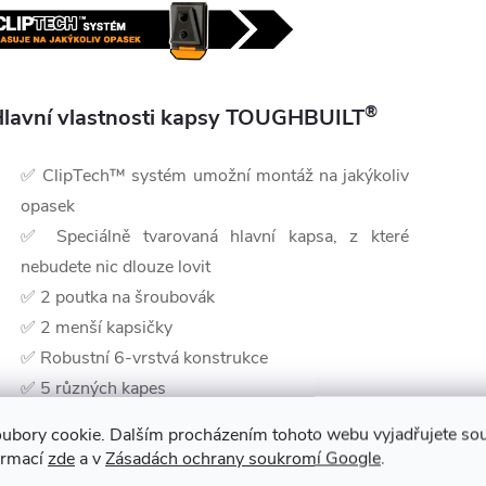
®
lavní vlastnosti kapsy TOUGHBUILT
✅ ClipTech™ systém umožní montáž na jakýkoliv
opasek
✅
Speciálně tvarovaná hlavní kapsa, z které
nebudete nic dlouze lovit
✅ 2 poutka na šroubovák
✅ 2 menší kapsičky
✅
Robustní 6-vrstvá konstrukce
✅ 5 různých kapes
ubory cookie. Dalším procházením tohoto webu vyjadřujete souh
®
 společnosti TOUGHBUILT
:
ormací
zde
a v
Zásadách ochrany soukromí Google
.