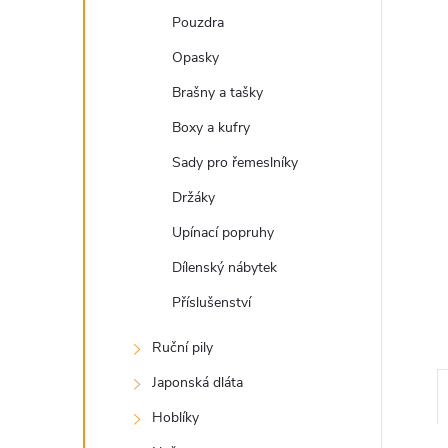
a
Pouzdra
n
Opasky
e
Brašny a tašky
Boxy a kufry
l
Sady pro řemeslníky
Držáky
Upínací popruhy
Dílenský nábytek
Příslušenství
Ruční pily
Japonská dláta
Hoblíky