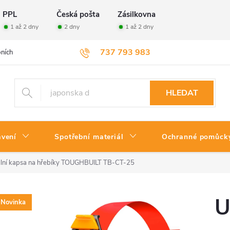
PPL
Česká pošta
Zásilkovna
1 až 2 dny
2 dny
1 až 2 dny
737 793 983
ních údajů
Velkoobchod
Vrácení zboží
HLEDAT
avení
Spotřební materiál
Ochranné pomůck
ální kapsa na hřebíky TOUGHBUILT TB-CT-25
U
Novinka