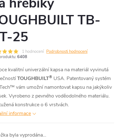
a hřebíky
OUGHBUILT TB-
T-25
1 hodnocení
Podrobnosti hodnocení
produktu:
6408
ce kvalitní univerzální kapsa na materiál vyvinutá
®
lečností
TOUGHBUILT
USA. Patentovaný systém
pTech™ vám umožní namontovat kapsu na jakýkoliv
sek. Vyrobeno z pevného voděodolného materiálu.
užená konstrukce o 6 vrstvách.
ilní informace
ožka byla vyprodána…