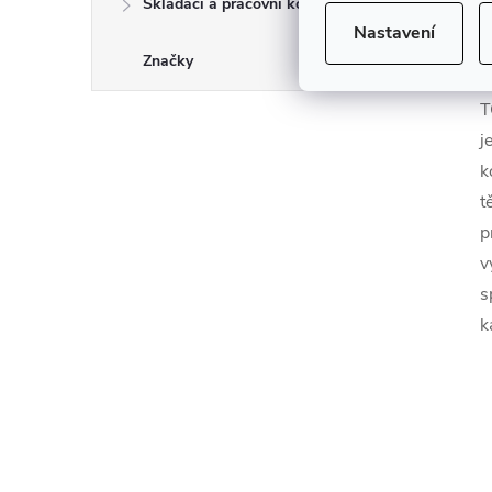
Skládací a pracovní kozy
K
Nastavení
p
Značky
n
T
j
k
t
p
v
s
k