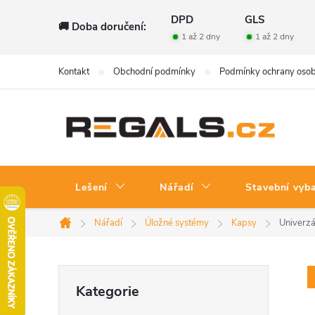
Přejít
DPD
GLS
🚚 Doba doručení:
na
1 až 2 dny
1 až 2 dny
obsah
Kontakt
Obchodní podmínky
Podmínky ochrany osob
Lešení
Nářadí
Stavební vyb
Nářadí
Úložné systémy
Kapsy
Univerz
Domů
P
Přeskočit
Kategorie
kategorie