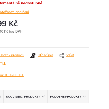
omentálně nedostupné
Možnosti doručení
99 Kč
40 Kč bez DPH
ná
:
Dotaz k produktu
Hlídací pes
Sdílet
Tisk
ka:
TOUGHBUILT
T
SOUVISEJÍCÍ PRODUKTY
PODOBNÉ PRODUKTY