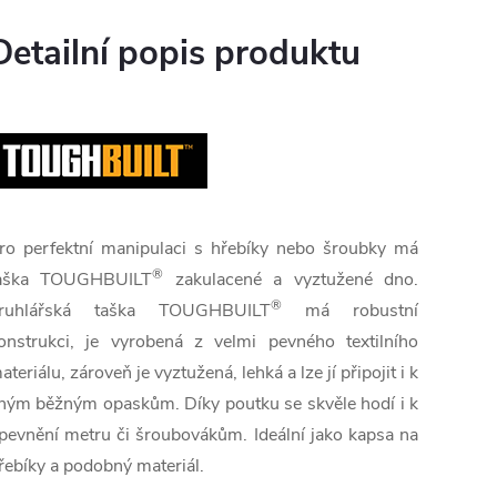
Detailní popis produktu
ro perfektní manipulaci s hřebíky nebo šroubky má
®
aška TOUGHBUILT
zakulacené a vyztužené dno.
®
ruhlářská taška TOUGHBUILT
má robustní
onstrukci, je vyrobená z velmi pevného textilního
ateriálu, zároveň je vyztužená, lehká a lze jí připojit i k
iným běžným opaskům. Díky poutku se skvěle hodí i k
pevnění metru či šroubovákům. Ideální jako kapsa na
řebíky a podobný materiál.