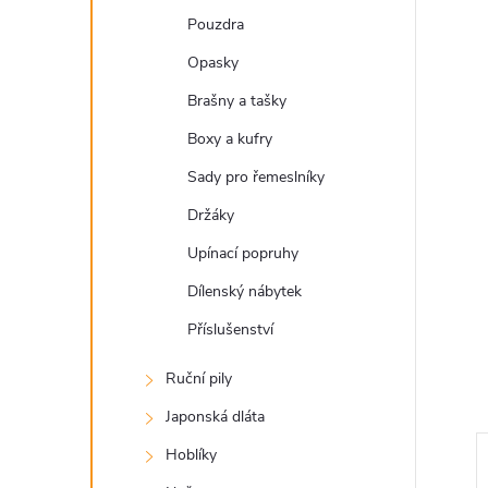
a
Pouzdra
n
Opasky
e
Brašny a tašky
Boxy a kufry
l
Sady pro řemeslníky
Držáky
Upínací popruhy
Dílenský nábytek
Příslušenství
Ruční pily
Japonská dláta
Hoblíky