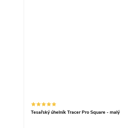
ZDARMA
ZDARMA
rse
Tesařský úhelník Tracer Pro Square - malý