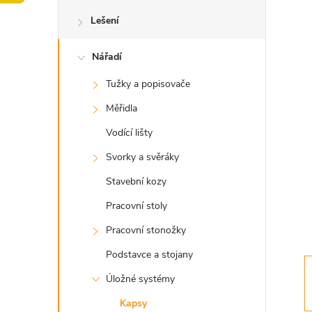
o
Lešení
s
Nářadí
t
Tužky a popisovače
r
Měřidla
a
Vodící lišty
Svorky a svěráky
n
Stavební kozy
n
Pracovní stoly
Pracovní stonožky
í
Podstavce a stojany
p
Úložné systémy
Kapsy