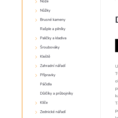
Nože
Nůžky
Brusné kameny
Rašple a pilníky
Paličky a kladiva
Šroubováky
Kleště
Zahradní nářadí
U
T
Přípravky
o
Páčidla
p
Důlčíky a průbojníky
k
Klíče
T
p
Zednické nářadí