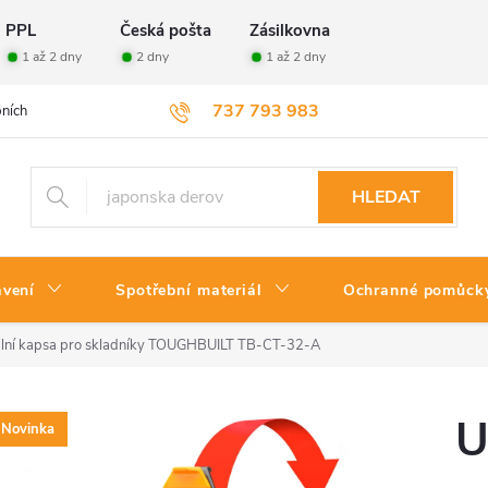
PPL
Česká pošta
Zásilkovna
1 až 2 dny
2 dny
1 až 2 dny
737 793 983
ních údajů
Velkoobchod
Vrácení zboží
HLEDAT
avení
Spotřební materiál
Ochranné pomůck
ální kapsa pro skladníky TOUGHBUILT TB-CT-32-A
U
Novinka