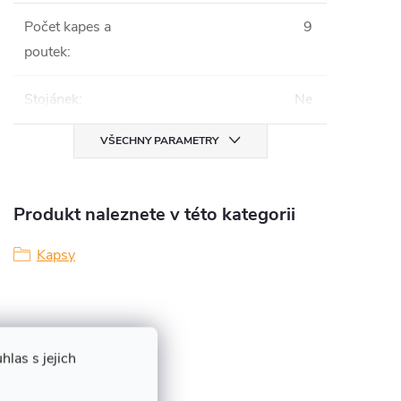
Počet kapes a
9
poutek
:
Stojánek
:
Ne
VŠECHNY PARAMETRY
Produkt naleznete v této kategorii
Kapsy
las s jejich