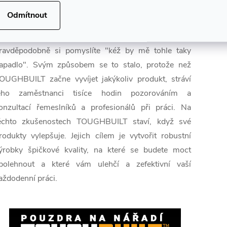
 společnosti TOUGHBUILT©:
Odmítnout
dyž si prohlédnete jakýkoliv výrobek TOUGHBUILT,
ravděpodobně si pomyslíte "kéž by mě tohle taky
apadlo". Svým způsobem se to stalo, protože než
OUGHBUILT začne vyvíjet jakýkoliv produkt, stráví
eho zaměstnanci tisíce hodin pozorováním a
onzultací řemeslníků a profesionálů při práci. Na
ěchto zkušenostech TOUGHBUILT staví, když své
rodukty vylepšuje. Jejich cílem je vytvořit robustní
ýrobky špičkové kvality, na které se budete moct
polehnout a které vám ulehčí a zefektivní vaší
aždodenní práci.