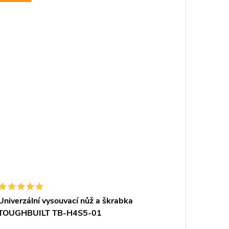
Univerzální vysouvací nůž a škrabka
Japonsk
TOUGHBUILT TB-H4S5-01
dřevo -