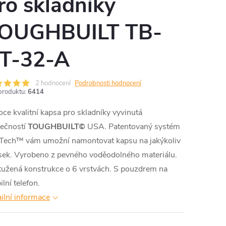
ro skladníky
OUGHBUILT TB-
T-32-A
2 hodnocení
Podrobnosti hodnocení
produktu:
6414
ce kvalitní kapsa pro skladníky vyvinutá
lečností
TOUGHBUILT©
USA. Patentovaný systém
pTech™ vám umožní namontovat kapsu na jakýkoliv
sek. Vyrobeno z pevného voděodolného materiálu.
tužená konstrukce o 6 vrstvách. S pouzdrem na
lní telefon.
ilní informace