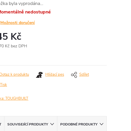
ožka byla vyprodána…
omentálně nedostupné
Možnosti doručení
45 Kč
70 Kč bez DPH
ná
:
Dotaz k produktu
Hlídací pes
Sdílet
Tisk
ka:
TOUGHBUILT
T
SOUVISEJÍCÍ PRODUKTY
PODOBNÉ PRODUKTY