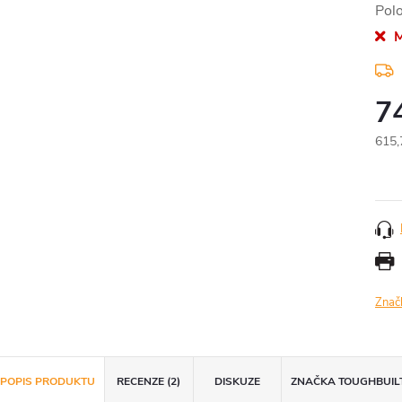
Pol
M
7
615,
Měr
cena
Znač
POPIS PRODUKTU
RECENZE (2)
DISKUZE
ZNAČKA
TOUGHBUIL