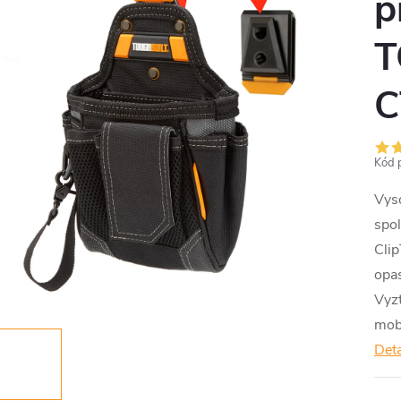
p
T
C
Kód 
Vyso
spo
Cli
opa
Vyz
mobi
Deta