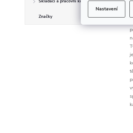
Skládací a pracovní kozy
O
Nastavení
Značky
K
p
n
T
j
k
t
p
v
s
k