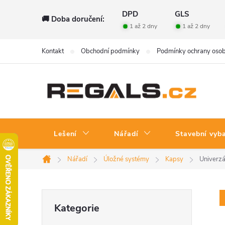
Přejít
DPD
GLS
🚚 Doba doručení:
na
1 až 2 dny
1 až 2 dny
obsah
Kontakt
Obchodní podmínky
Podmínky ochrany osob
Lešení
Nářadí
Stavební vyb
Nářadí
Úložné systémy
Kapsy
Univerz
Domů
P
Přeskočit
Kategorie
kategorie