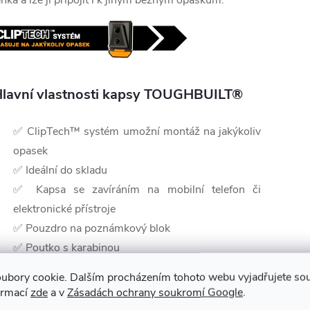
ehká a lze jí připojit i k jiným běžným opaskům.
lavní vlastnosti kapsy TOUGHBUILT®
✅ ClipTech™ systém umožní montáž na jakýkoliv
opasek
✅ Ideální do skladu
✅
Kapsa se zavíráním na mobilní telefon či
elektronické přístroje
✅ Pouzdro na poznámkový blok
✅ Poutko s karabinou
✅ Robustní vystužená konstrukce
ubory cookie. Dalším procházením tohoto webu vyjadřujete souh
✅ 9 různých kapes a poutek
ormací
zde
a v
Zásadách ochrany soukromí Google
.