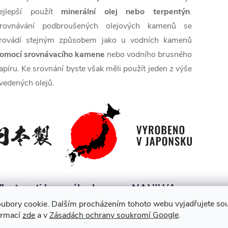
ejlepší použít
minerální olej nebo terpentýn
.
rovnávání podbroušených olejových kamenů se
rovádí stejným způsobem jako u vodních kamenů
omocí srovnávacího kamene
nebo vodního brusného
apíru. Ke srovnání byste však měli použít jeden z výše
vedených olejů.
lastnosti brusného kamene NANIWA
ubory cookie. Dalším procházením tohoto webu vyjadřujete souh
ormací
zde
a v
Zásadách ochrany soukromí Google
.
✅ Olejový brusný kámen