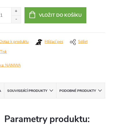
ná
:
VLOŽIT DO KOŠÍKU
Dotaz k produktu
Hlídací pes
Sdílet
Tisk
ka:
NANIWA
A
SOUVISEJÍCÍ PRODUKTY
PODOBNÉ PRODUKTY
Parametry produktu: