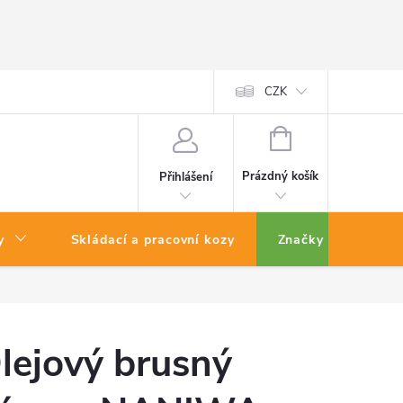
CZK
NÁKUPNÍ
KOŠÍK
Prázdný košík
Přihlášení
y
Skládací a pracovní kozy
Značky
lejový brusný