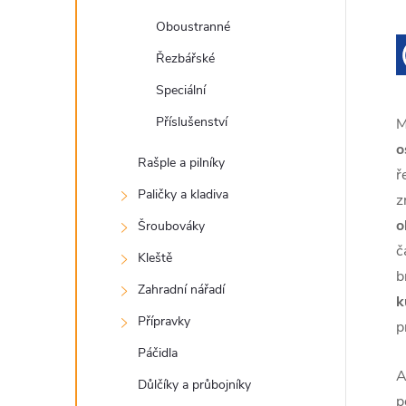
Oboustranné
Řezbářské
Speciální
Příslušenství
M
o
Rašple a pilníky
ř
Paličky a kladiva
z
o
Šroubováky
č
Kleště
b
Zahradní nářadí
k
Přípravky
p
Páčidla
A
Důlčíky a průbojníky
p