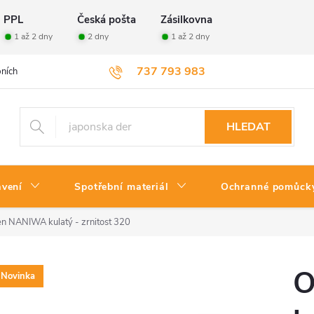
PPL
Česká pošta
Zásilkovna
1 až 2 dny
2 dny
1 až 2 dny
737 793 983
ních údajů
Velkoobchod
Vrácení zboží
HLEDAT
avení
Spotřební materiál
Ochranné pomůck
n NANIWA kulatý - zrnitost 320
O
Novinka