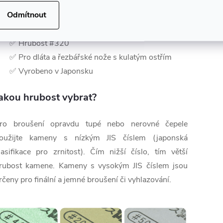
✅ Z kvalitního abrazivního materiálu
Odmítnout
✅ Jemná a pevná struktura
✅ Použití s brusným olejem
✅ Hrubost #320
✅ Pro dláta a řezbářské nože s kulatým ostřím
✅ Vyrobeno v Japonsku
akou hrubost vybrat?
ro broušení opravdu tupé nebo nerovné čepele
oužijte kameny s nízkým JIS číslem (japonská
lasifikace pro zrnitost). Čím nižší číslo, tím větší
rubost kamene. Kameny s vysokým JIS číslem jsou
rčeny pro finální a jemné broušení či vyhlazování.