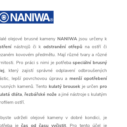
alé olejové brusné kameny
NANIWA
jsou určeny k
stření
nástrojů či k
odstranění otřepů
na ostří či
ezaném kovovém předmětu. Mají různé tvary a různé
rnitosti. Pro práci s nimi je potřeba
speciální brusný
lej
, který zajistí správné odplavení odbroušených
ástic, lepší povrchovou úpravu a
menší opotřebení
rusných kamenů. Tento
kulatý
brousek
je určen
pro
ulatá dláta
,
řezbářské nože
a jiné nástroje s kulatým
rofilem ostří.
byste udrželi olejové kameny v dobré kondici, je
otřeba je
čas od času vyčistit
. Pro tento účel je