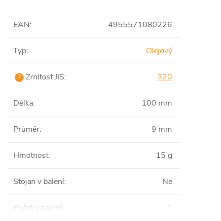
EAN
:
4955571080226
Typ
:
Olejový
Zrnitost JIS
:
320
?
Délka
:
100 mm
Průměr
:
9 mm
Hmotnost
:
15 g
Stojan v balení
:
Ne
Počet v balení
:
1