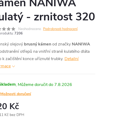
ámen NANIWA
ulatý - zrnitost 320
Neohodnoceno
Podrobnosti hodnocení
produktu:
7206
onský olejový
brusný kámen
od značky
NANIWA
odstranění otřepů na vnitřní straně kulatého dláta
 k začištění konce uříznuté trubky.
Detailní
ormace
Skladem
7.8.2026
Možnosti doručení
20 Kč
11 Kč bez DPH