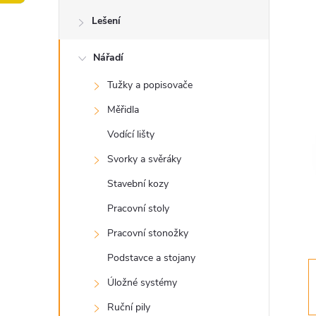
o
Lešení
s
Nářadí
t
Tužky a popisovače
r
Měřidla
a
Vodící lišty
Svorky a svěráky
n
Stavební kozy
n
Pracovní stoly
Pracovní stonožky
í
Podstavce a stojany
p
Úložné systémy
Ruční pily