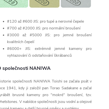
#120 až #600 JIS: pro tupé a nerovné čepele
#700 až #2000 JIS: pro normální broušení
#3000 až #5000 JIS: pro jemné broušení
kvalitních čepelí
#6000+ JIS: extrémně jemné kameny pro
vyhlazování či odstaňování škrábanců
 společnosti NANIWA
istorie společnosti NANIWA Toishi se začala psát v
oce 1941, kdy ji založil pan Torao Sadakane a začal
yrábět brusné kameny pro "mokré" broušení, tzv.
hetstones. V nabídce společnosti jsou vodní a olejové
rusné kameny a další brusné směsy a systémy.