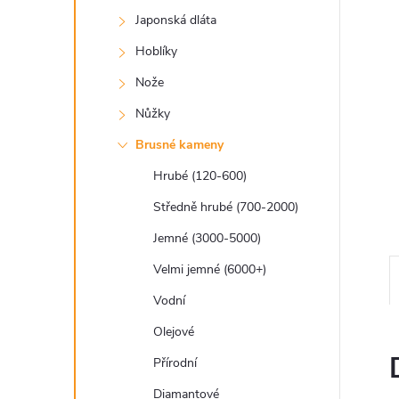
a
Japonská dláta
n
Hoblíky
e
Nože
Nůžky
l
Brusné kameny
Hrubé (120-600)
Středně hrubé (700-2000)
Jemné (3000-5000)
Velmi jemné (6000+)
Vodní
Olejové
Přírodní
Diamantové