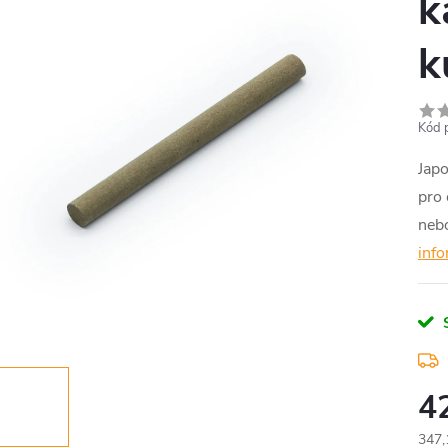
k
k
Kód 
Jap
pro 
nebo
inf
4
347,