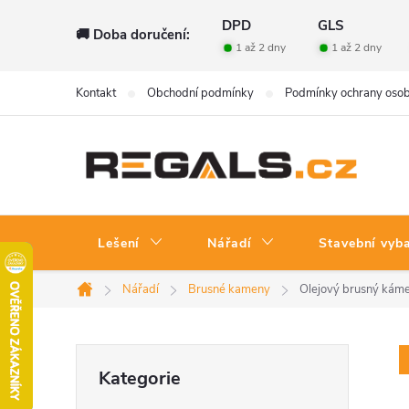
Přejít
DPD
GLS
🚚 Doba doručení:
na
1 až 2 dny
1 až 2 dny
obsah
Kontakt
Obchodní podmínky
Podmínky ochrany osob
Lešení
Nářadí
Stavební vyb
Nářadí
Brusné kameny
Olejový brusný káme
Domů
P
Přeskočit
Kategorie
kategorie