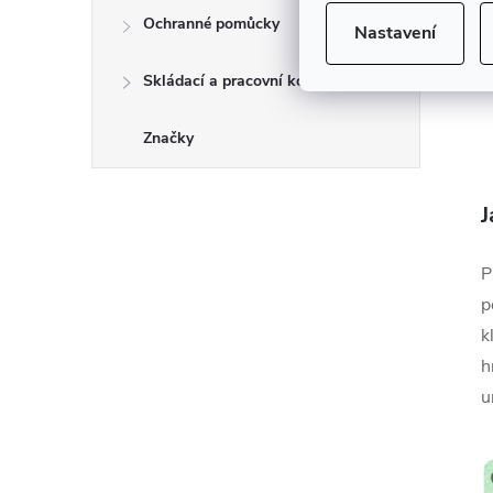
Ochranné pomůcky
Nastavení
Skládací a pracovní kozy
Značky
J
P
p
k
h
u