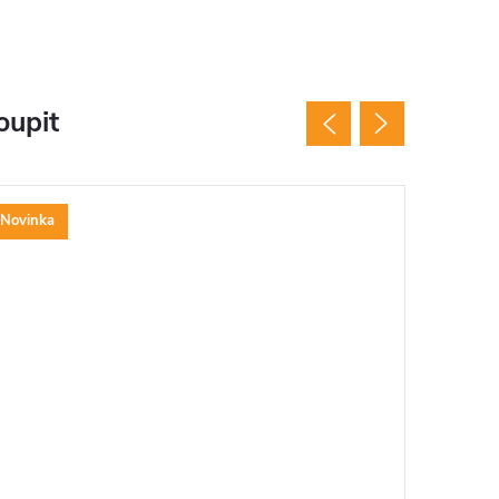
oupit
Novinka
Tip