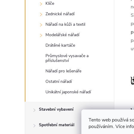
Klíče
n
Zednické nářadí
S
p
Nářadí na kůži a textil
p
Modelářské nářadí
p
Drátěné kartáče
u
Průmyslové vysavače a
příslušenství
Nářadí pro lešenáře
Ostatní nářadí
Unikátní japonské nářadí
V
Stavební vybavení
Tento web používá so
Spotřební materiál
používáním. Více inf