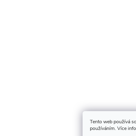
Tento web používá so
používáním. Více inf