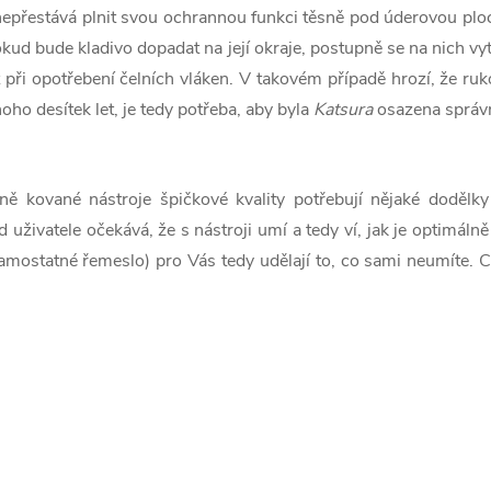
nepřestává plnit svou ochrannou funkci těsně pod úderovou ploc
kud bude kladivo dopadat na její okraje, postupně se na nich vy
 při opotřebení čelních vláken. V takovém případě hrozí, že ruk
oho desítek let, je tedy potřeba, aby byla
Katsura
osazena správn
ě kované nástroje špičkové kvality potřebují nějaké dodělk
d uživatele očekává, že s nástroji umí a tedy ví, jak je optimálně
 samostatné řemeslo) pro Vás tedy udělají to, co sami neumíte. Co