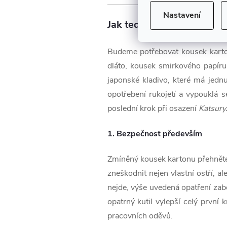
Nastavení
Jak tedy správně nasadi
Budeme potřebovat kousek karton
dláto, kousek smirkového papíru
japonské kladivo, které má jedn
opotřebení rukojetí a vypouklá 
poslední krok při osazení
Katsury
1. Bezpečnost především
Zmíněný kousek kartonu přehněte 
zneškodnit nejen vlastní ostří, a
nejde, výše uvedená opatření za
opatrný kutil vylepší celý první
pracovních oděvů.