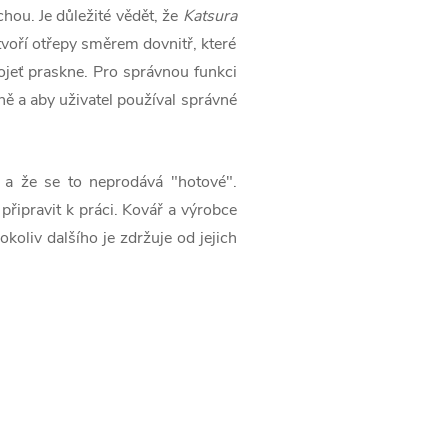
hou. Je důležité vědět, že
Katsura
tvoří otřepy směrem dovnitř, které
ojeť praskne. Pro správnou funkci
ě a aby uživatel používal správné
y a že se to neprodává "hotové".
 připravit k práci. Kovář a výrobce
koliv dalšího je zdržuje od jejich