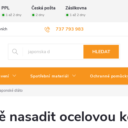
PPL
Česká pošta
Zásilkovna
1 až 2 dny
2 dny
1 až 2 dny
737 793 983
ních údajů
Velkoobchod
Vrácení zboží
HLEDAT
avení
Spotřební materiál
Ochranné pomůck
japonské dláto
ě nasadit ocelovou 