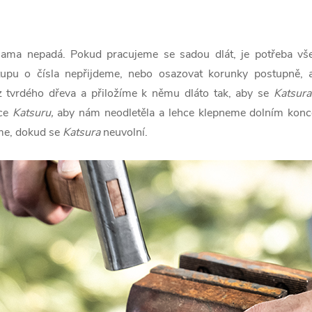
ma nepadá. Pokud pracujeme se sadou dlát, je potřeba všech
upu o čísla nepřijdeme, nebo osazovat korunky postupně, a
 tvrdého dřeva a přiložíme k němu dláto tak, aby se
Katsura
hce
Katsuru,
aby nám neodletěla a lehce klepneme dolním konc
eme, dokud se
Katsura
neuvolní.