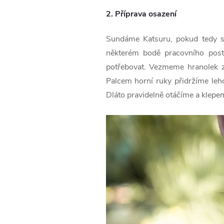
2. Příprava osazení
Sundáme Katsuru, pokud tedy sa
některém bodě pracovního post
potřebovat. Vezmeme hranolek z
Palcem horní ruky přidržíme le
Dláto pravidelně otáčíme a klep