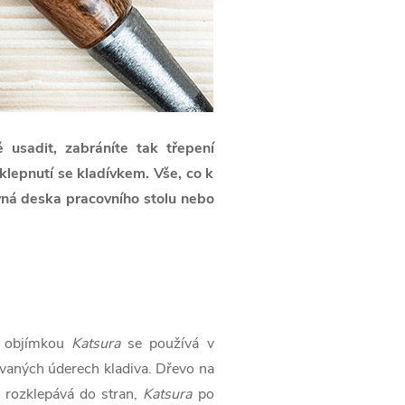
usadit, zabráníte tak třepení
klepnutí se kladívkem. Vše, co k
vná deska pracovního stolu nebo
s objímkou
Katsura
se používá v
ovaných úderech kladiva. Dřevo na
a rozklepává do stran,
Katsura
po