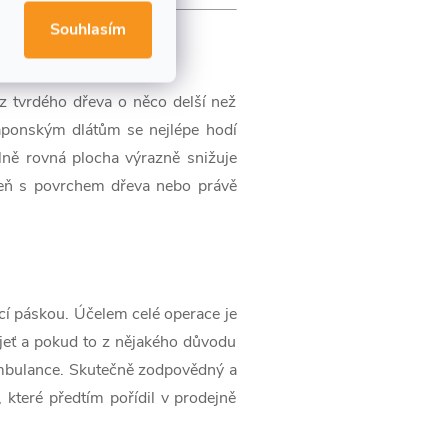
Souhlasím
z tvrdého dřeva o něco delší než
japonským dlátům se nejlépe hodí
lně rovná plocha výrazně snižuje
oveň s povrchem dřeva nebo právě
cí páskou. Účelem celé operace je
kojeť a pokud to z nějakého důvodu
ambulance. Skutečně zodpovědný a
 které předtím pořídil v prodejně