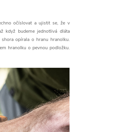
no očíslovat a ujistit se, že v
ž když budeme jednotlivá dláta
shora opírala o hranu hranolku.
em hranolku o pevnou podložku.