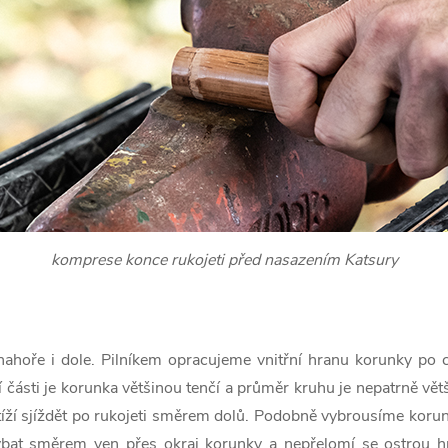
komprese konce rukojeti před nasazením Katsury
ahoře i dole. Pilníkem opracujeme vnitřní hranu korunky po c
části je korunka většinou tenčí a průměr kruhu je nepatrně větš
ží sjíždět po rukojeti směrem dolů. Podobně vybrousíme korunk
ýbat směrem ven přes okraj korunky a nepřelomí se ostrou 