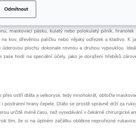
Odmítnout
t kovovou korunku?
u, maskovací pásku, kulatý nebo polokulatý pilník, hranolek 
 na kov, dřevěnou paličku nebo nějaký odřezek a kladivo. K 
u úderovou plochu dokonale rovnou a druhou vypouklou. Ideá
se zase hodí na speciální účely, jako je doražení hřebíků zár
.
přes ostří dláta a velkoryse, tedy mnohokrát, obtočte maskova
le i postranní hrany čepele. Dláto se prostě správně drží za ru
berou určitě méně času, než vysedávání v čekárně chirurgické 
 krok tím, že si na úplném začátku oblékne neprořezné rukavice,