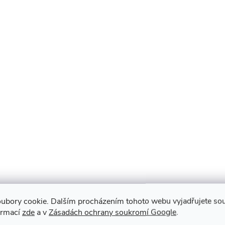
ubory cookie. Dalším procházením tohoto webu vyjadřujete souh
KOMPLETNÍ NABÍDKA JAPONSKÝCH DLÁT
ormací
zde
a v
Zásadách ochrany soukromí Google
.