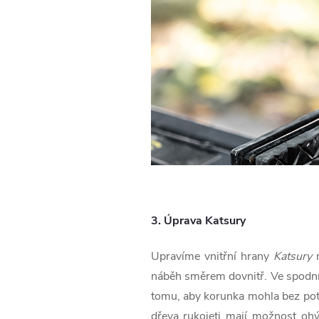
3. Úprava Katsury
Upravíme vnitřní hrany
Katsury
n
náběh směrem dovnitř. Ve spodní 
tomu, aby korunka mohla bez potí
dřeva rukojeti mají možnost oh