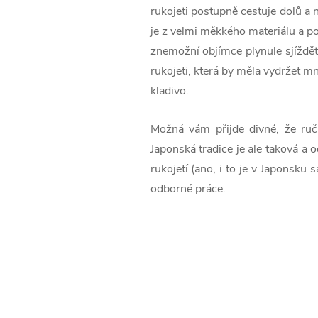
rukojeti postupně cestuje dolů a 
je z velmi měkkého materiálu a po
znemožní objímce plynule sjíždět
rukojeti, která by měla vydržet mn
kladivo.
Možná vám přijde divné, že ručn
Japonská tradice je ale taková a o
rukojetí (ano, i to je v Japonsku
odborné práce.