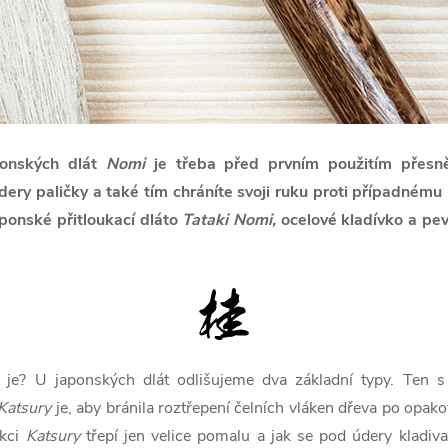
onských dlát
Nomi
je třeba před prvním použitím přesně 
ery paličky a také tím chráníte svoji ruku proti případnému 
ponské přitloukací dláto
Tataki Nomi,
ocelové kladívko a pe
 je? U japonských dlát odlišujeme dva základní typy. Ten 
Katsury
je, aby bránila roztřepení čelních vláken dřeva po opak
nkci
Katsury
třepí jen velice pomalu a jak se pod údery kladiv